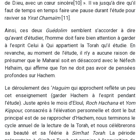
de D.ieu, avec un cœur sincère[10] ». Il va jusqu’à dire qu’il
faut de temps en temps faire une pause durant l’étude pour
raviver sa
Yirat Chamaïm
[11].
Ainsi, ces deux
Guédolim
semblent s’accorder à dire
qu’avant d’étudier, l’homme doit faire bien attention à garder
à l’esprit Celui à Qui appartient la Torah qu’il étudie. En
revanche, au moment de l’étude, il n’y a aucune raison de
présumer que le Maharal soit en désaccord avec le Néfech
Ha’haïm, qui affirme que l’on ne doit pas avoir de pensées
profondes sur Hachem.
Le déroulement des ‘
Haguim
qui approchent reflète un peu
cet enseignement (garder Hachem à l’esprit pendant
l’étude). Juste après le mois d’Eloul,
Roch Hachana
et
Yom
Kippour
, consacrés à l’élévation personnelle et dont le but
principal est de se rapprocher d’Hachem, nous terminons le
cycle annuel de la lecture de la Torah, et nous célébrerons
sa beauté et sa féérie à
Sim’hat Torah
. La période