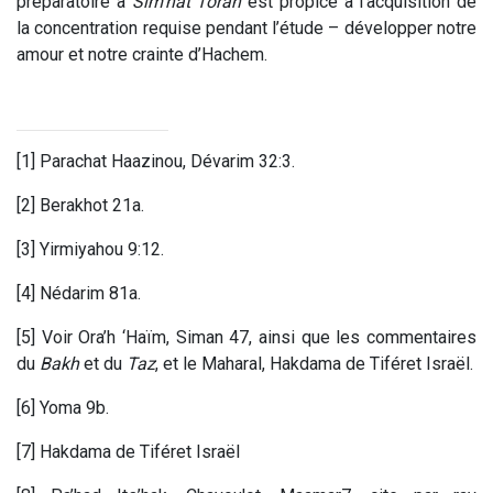
préparatoire à
Sim’hat Torah
est propice à l’acquisition de
la concentration requise pendant l’étude – développer notre
amour et notre crainte d’Hachem.
[1] Parachat Haazinou, Dévarim 32:3.
[2] Berakhot 21a.
[3] Yirmiyahou 9:12.
[4] Nédarim 81a.
[5] Voir Ora’h ‘Haïm, Siman 47, ainsi que les commentaires
du
Bakh
et du
Taz
, et le Maharal, Hakdama de Tiféret Israël.
[6] Yoma 9b.
[7] Hakdama de Tiféret Israël