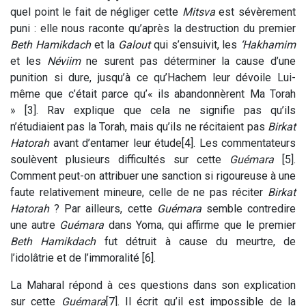
quel point le fait de négliger cette
Mitsva
est sévèrement
puni : elle nous raconte qu’après la destruction du premier
Beth Hamikdach
et la
Galout
qui s’ensuivit, les
‘Hakhamim
et les
Néviim
ne surent pas déterminer la cause d’une
punition si dure, jusqu’à ce qu’Hachem leur dévoile Lui-
même que c’était parce qu’« ils abandonnèrent Ma Torah
» [3]. Rav explique que cela ne signifie pas qu’ils
n’étudiaient pas la Torah, mais qu’ils ne récitaient pas
Birkat
Hatorah
avant d’entamer leur étude[4]. Les commentateurs
soulèvent plusieurs difficultés sur cette
Guémara
[5].
Comment peut-on attribuer une sanction si rigoureuse à une
faute relativement mineure, celle de ne pas réciter
Birkat
Hatorah
? Par ailleurs, cette
Guémara
semble contredire
une autre
Guémara
dans Yoma, qui affirme que le premier
Beth Hamikdach
fut détruit à cause du meurtre, de
l’idolâtrie et de l’immoralité [6].
La Maharal répond à ces questions dans son explication
sur cette
Guémara
[7]. Il écrit qu’il est impossible de la