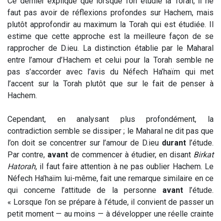
Ce dernier explique que lorsque l’on étudie la Torah, il ne
faut pas avoir de réflexions profondes sur Hachem, mais
plutôt approfondir au maximum la Torah qui est étudiée. Il
estime que cette approche est la meilleure façon de se
rapprocher de D.ieu. La distinction établie par le Maharal
entre l’amour d’Hachem et celui pour la Torah semble ne
pas s’accorder avec l’avis du Néfech Ha’haïm qui met
l’accent sur la Torah plutôt que sur le fait de penser à
Hachem.
Cependant, en analysant plus profondément, la
contradiction semble se dissiper ; le Maharal ne dit pas que
l’on doit se concentrer sur l’amour de D.ieu
durant
l’étude.
Par contre,
avant
de commencer à étudier, en disant
Birkat
Hatorah
, il faut faire attention à ne pas oublier Hachem. Le
Néfech Ha’haïm lui-même, fait une remarque similaire en ce
qui concerne l’attitude de la personne
avant
l’étude.
« Lorsque l’on se prépare à l’étude, il convient de passer un
petit moment — au moins — à développer une réelle crainte