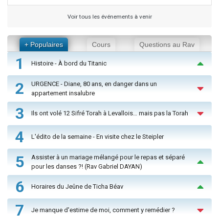
Voir tous les événements à venir
+ Populaires
Cours
Questions au Rav
1
Histoire - À bord du Titanic
2
URGENCE - Diane, 80 ans, en danger dans un
appartement insalubre
3
Ils ont volé 12 Sifré Torah à Levallois… mais pas la Torah
4
L'édito de la semaine - En visite chez le Steipler
5
Assister à un mariage mélangé pour le repas et séparé
pour les danses ?! (Rav Gabriel DAYAN)
6
Horaires du Jeûne de Ticha Béav
7
Je manque d'estime de moi, comment y remédier ?