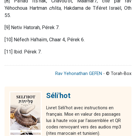
[8] Pa’had Its’hak, Chavou'ot, Maamar7, cite par rav
Yéhochoua Hartman
chlita
, Hakdama de Tiféret Israël, Oth
55.
[9] Netiv Hatorah, Pérek 7.
[10] Néfech Ha’haïm, Chaar 4, Pérek 6.
[11] Ibid. Pérek 7.
Rav Yehonathan GEFEN
- © Torah-Box
Séli'hot
Livret Séli'hot avec instructions en
français. Mise en valeur des passages
lus à haute voix par l'assemblée et QR
codes renvoyant vers des audios mp3
(rites marocain et tunisien).