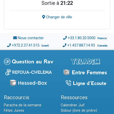
Sortie à
21:22
Changer de ville
Nous contacter
+33.1.80.20.5000
France
+972.2.37.41.515
+1.437.887.14.93
Israël
Canada
Raccourcis
Ressources
Paracha de la semaine
Calendrier Juif
Fêtes Juives
Sidour (livre de prière)