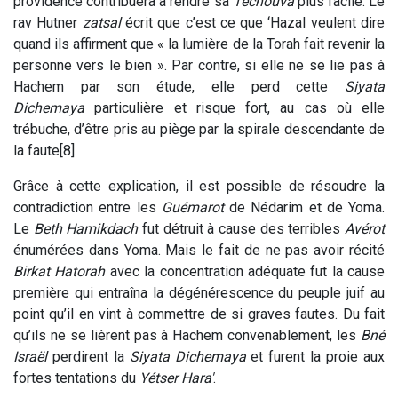
providence contribuera à rendre sa
Téchouva
plus facile. Le
rav Hutner
zatsal
écrit que c’est ce que ‘Hazal veulent dire
quand ils affirment que « la lumière de la Torah fait revenir la
personne vers le bien ». Par contre, si elle ne se lie pas à
Hachem par son étude, elle perd cette
Siyata
Dichemaya
particulière et risque fort, au cas où elle
trébuche, d’être pris au piège par la spirale descendante de
la faute[8].
Grâce à cette explication, il est possible de résoudre la
contradiction entre les
Guémarot
de Nédarim et de Yoma.
Le
Beth Hamikdach
fut détruit à cause des terribles
Avérot
énumérées dans Yoma. Mais le fait de ne pas avoir récité
Birkat Hatorah
avec la concentration adéquate fut la cause
première qui entraîna la dégénérescence du peuple juif au
point qu’il en vint à commettre de si graves fautes. Du fait
qu’ils ne se lièrent pas à Hachem convenablement, les
Bné
Israël
perdirent la
Siyata Dichemaya
et furent la proie aux
fortes tentations du
Yétser Hara'
.