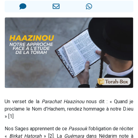
Il reste 49 places pour étudier en groupe sur Zoom
3 personnes viennent de nous rejoindre sur WhatsApp
2 personnes viennent de nous rejoindre sur WhatsApp
2 nouvelles musiques dans Torah-Box Music
6 personnes viennent de nous rejoindre sur WhatsApp
Un verset de la
Parachat Haazinou
nous dit : « Quand je
proclame le Nom d’Hachem, rendez hommage à notre D.ieu
» [1]
Nos Sages apprennent de ce
Passouk
l’obligation de réciter
«
Birkat Hatorah
» [2]. La
Guémara
dans Nédarim note à