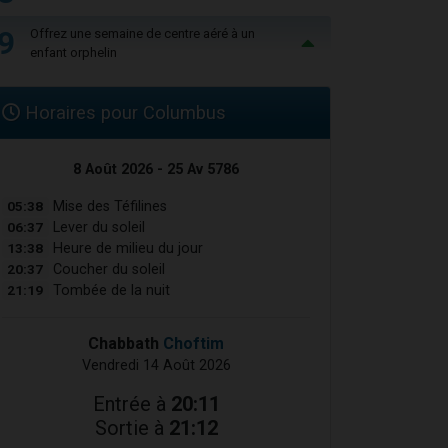
9
Offrez une semaine de centre aéré à un
enfant orphelin
Horaires pour Columbus
8 Août 2026 - 25 Av 5786
05:38
Mise des Téfilines
06:37
Lever du soleil
13:38
Heure de milieu du jour
20:37
Coucher du soleil
21:19
Tombée de la nuit
Chabbath
Choftim
Vendredi 14 Août 2026
Entrée à
20:11
Sortie à
21:12