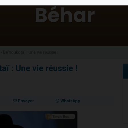
 viennent de demander une bénédiction
nnes viennent de faire un don pour Sauvez la jambe de Yohan
49 places pour étudier en groupe sur Zoom
lles musiques dans Torah-Box Music
 viennent de demander une bénédiction
- Bé'houkotaï : Une vie réussie !
aï : Une vie réussie !
Envoyer
WhatsApp