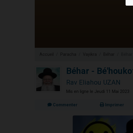
13 personnes
30 perso
Il reste 
12 nouve
29 personnes
Accueil
Paracha
Vayikra
Béhar
Béhar 
Béhar - Bé'houkot
Rav Eliahou UZAN
Mis en ligne le Jeudi 11 Mai 2023
Commenter
Imprimer