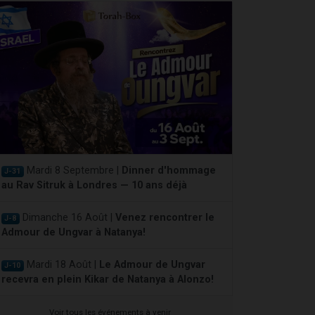
Mardi 8 Septembre |
Dinner d'hommage
J-31
au Rav Sitruk à Londres — 10 ans déjà
Dimanche 16 Août |
Venez rencontrer le
J-8
Admour de Ungvar à Natanya!
Mardi 18 Août |
Le Admour de Ungvar
J-10
recevra en plein Kikar de Natanya à Alonzo!
Voir tous les événements à venir