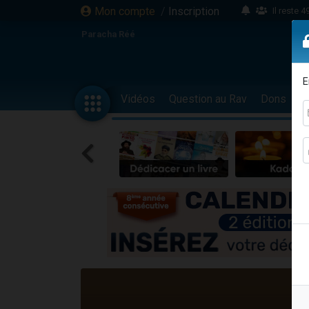
Mon compte
/
Inscription
Il reste 
16 person
Paracha Réé
2 personnes 
6 personnes 
E
4 personn
Vidéos
Question au Rav
Dons
F
2 personn
17 personnes
4 personnes 
Il reste 
Eva vient de
4 personnes 
3 personnes 
Odaya vient 
3 personn
2 personnes 