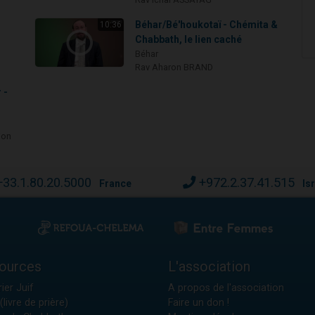
Béhar/Bé'houkotaï - Chémita &
10:36
Chabbath, le lien caché
Béhar
Rav Aharon BRAND
 -
ion
+33.1.80.20.5000
+972.2.37.41.515
France
Is
ources
L'association
ier Juif
A propos de l'association
(livre de prière)
Faire un don !