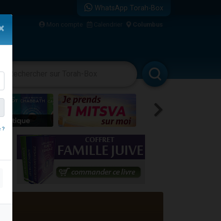
WhatsApp Torah-Box
bre
Mon compte
Calendrier
Columbus
×
...
vertissements
Livres
Rabbanim
 ?