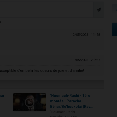
s
12/05/2023 - 11h58
11/05/2023 - 23h27
eptible d’embellir les coeurs de joie et d’amitié!
har
‘Houmach-Rachi - 1ère
montée - Paracha
Béhar/Bé'houkotaï (Rav...
‘Houmach-Rachi
Rav Ichaï ASSAYAG