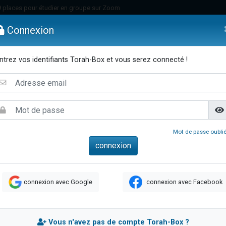
49 places pour étudier en groupe sur Zoom
nes viennent de faire un don pour Diane, 80 ans, dans un appartement insalu
Connexion
viennent de nous rejoindre sur WhatsApp
viennent de nous rejoindre sur WhatsApp
ntrez vos identifiants Torah-Box et vous serez connecté !
es viennent de faire un don pour Reloger Rivka, 6 enfants, victime de violences
emmes
Enfants
Etude sur Texte
Musique
Paracha
Di
es viennent de faire un don pour 1 Journée de Vacances Pour les Enfants
 viennent de demander une bénédiction
viennent de nous rejoindre sur WhatsApp
49 places pour étudier en groupe sur Zoom
Mot de passe oublié
 donner son Maasser
viennent de nous rejoindre sur WhatsApp
viennent de nous rejoindre sur WhatsApp
connexion avec Google
connexion avec Facebook
de donner son Maasser
es viennent de faire un don pour 5 jours de vacances aux Orphelins
viennent de nous rejoindre sur WhatsApp
Vous n'avez pas de compte Torah-Box ?