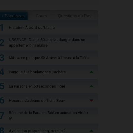
+ Populaires
Cours
Questions au Rav
1
Histoire - À bord du Titanic
2
URGENCE - Diane, 80 ans, en danger dans un
appartement insalubre
3
Mitsva en panique 😨 Arriver à l'heure à la Téfila
4
Panique à la boulangerie Cachère
5
La Paracha en 60 secondes : Réé
6
Horaires du Jeûne de Ticha Béav
7
Résumé de la Paracha Réé en animation Vidéo
IA
8
Avaler son propre sang, permis ?