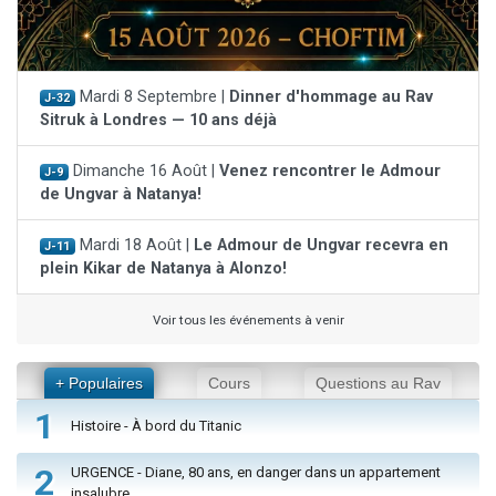
Mardi 8 Septembre |
Dinner d'hommage au Rav
J-32
Sitruk à Londres — 10 ans déjà
Dimanche 16 Août |
Venez rencontrer le Admour
J-9
de Ungvar à Natanya!
Mardi 18 Août |
Le Admour de Ungvar recevra en
J-11
plein Kikar de Natanya à Alonzo!
Voir tous les événements à venir
+ Populaires
Cours
Questions au Rav
1
Histoire - À bord du Titanic
2
URGENCE - Diane, 80 ans, en danger dans un appartement
insalubre