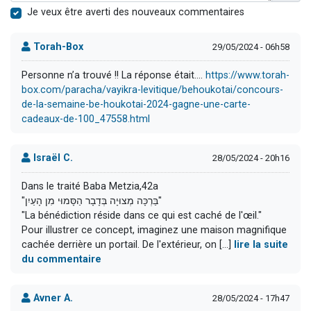
Je veux être averti des nouveaux commentaires
Torah-Box
29/05/2024 - 06h58
Personne n’a trouvé !! La réponse était….
https://www.torah-
box.com/paracha/vayikra-levitique/behoukotai/concours-
de-la-semaine-be-houkotai-2024-gagne-une-carte-
cadeaux-de-100_47558.html
Israël C.
28/05/2024 - 20h16
Dans le traité Baba Metzia,42a
"בַּרְכָּה מְצוּיָה בְּדָבָר הַסָּמוּי מִן הָעַיִן"
"La bénédiction réside dans ce qui est caché de l'œil."
Pour illustrer ce concept, imaginez une maison magnifique
cachée derrière un portail. De l'extérieur, on [...]
lire la suite
du commentaire
Avner A.
28/05/2024 - 17h47