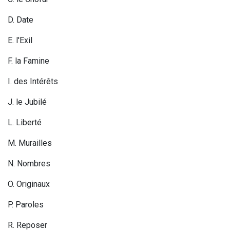
D. Date
E. l
'E
xil
F. la Famine
I. des Intérêts
J. le Jubilé
L
. L
iberté
M. Murailles
N. Nombres
O. Originaux
P. Paroles
R. Reposer