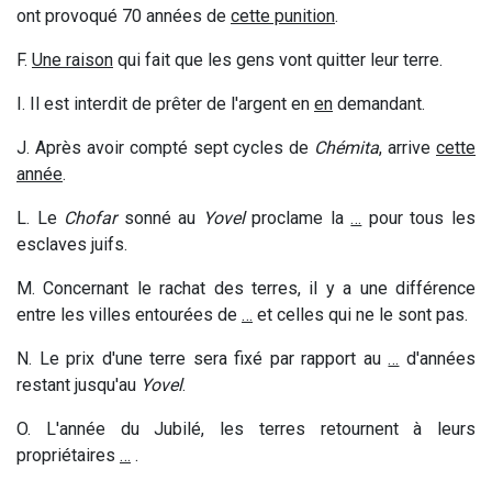
ont provoqué 70 années de
cette punition
.
F.
Une raison
qui fait que les gens vont quitter leur terre.
I. Il est interdit de prêter de l
'argent
en
en
demandant.
J
.
Après avoir compté sept cycles de
Chémita
, arrive
cette
année
.
L. Le
Chofar
sonné au
Yovel
proclame la
…
pour tous les
esclaves juifs.
M. Concernant le rachat des terres, il y a une différence
entre les villes entourées de
…
et celles qui ne le sont pas.
N. Le prix d'une terre sera fixé par rapport au
…
d'années
restant jusqu'au
Yovel
.
O
.
L'a
nnée du Jubilé, les terres retournent à leurs
propriétaires
…
.