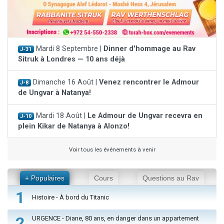
Mardi 8 Septembre |
Dinner d'hommage au Rav
J-31
Sitruk à Londres — 10 ans déjà
Dimanche 16 Août |
Venez rencontrer le Admour
J-8
de Ungvar à Natanya!
Mardi 18 Août |
Le Admour de Ungvar recevra en
J-10
plein Kikar de Natanya à Alonzo!
Voir tous les événements à venir
+ Populaires
Cours
Questions au Rav
1
Histoire - À bord du Titanic
2
URGENCE - Diane, 80 ans, en danger dans un appartement