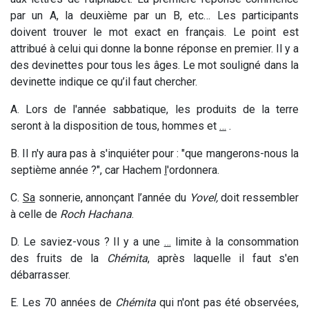
par un A, la deuxième par un B, etc… Les participants
doivent trouver le mot exact en français. Le point est
attribué à celui qui donne la bonne réponse en premier. Il y a
des devinettes pour tous les âges. Le mot souligné dans la
devinette indique ce qu’il faut chercher.
A. Lors de
l'année sabbatique, les produits de la terre
seront à la disposition de tous, hommes et
…
.
B. Il n
'y aura pas à s'inquiéter pour : "que mangerons-nous la
septième année ?", car Hachem
l
'ordonnera
.
C.
Sa
sonnerie
,
annonçant l’année du
Yovel,
doit ressembler
à celle de
Roch Hachana
.
D. Le s
aviez-vous ? Il y a une
…
limite à la consommation
des fruits de la
Chémita
, après laquelle il faut s'en
débarrasser
.
E. Les 70 années de
Ché
mita
qui n'ont pas été observées,