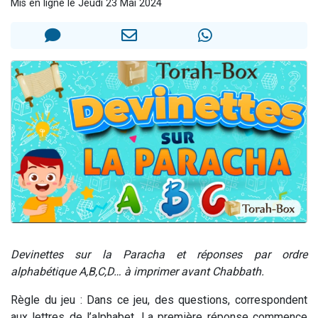
Mis en ligne le Jeudi 23 Mai 2024
Il reste 49 places pour étudier en groupe sur Zoom
12 nouvelles musiques dans Torah-Box Music
3 personnes viennent de nous rejoindre sur WhatsApp
2 personnes viennent de nous rejoindre sur WhatsApp
2 personnes viennent de nous rejoindre sur WhatsApp
Devinettes sur la Paracha et réponses par ordre
alphabétique A,B,C,D… à imprimer avant Chabbath.
Règle du jeu : Dans ce jeu, des questions, correspondent
aux lettres de l’alphabet. La première réponse commence