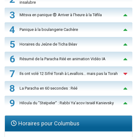
insalubre
3
Mitsva en panique 😨 Arriver à l'heure à la Téfila
4
Panique à la boulangerie Cachère
5
Horaires du Jeûne de Ticha Béav
6
Résumé de la Paracha Réé en animation Vidéo IA
7
Ils ont volé 12 Sifré Torah à Levallois… mais pas la Torah
8
La Paracha en 60 secondes : Réé
9
Hiloula du "Steïpeler" : Rabbi Ya’acov Israël Kanievsky
Horaires pour Columbus