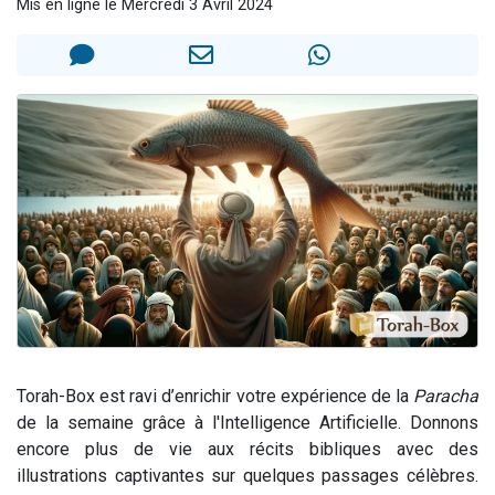
Mis en ligne le Mercredi 3 Avril 2024
Nouvelle émission radio : Visions de grandeur n°104 : Le Chabbath et le Birkat Hamazone à travers le temps
61 personnes viennent de demander une bénédiction
Ariel vient de donner son Maasser
Il reste 49 places pour étudier en groupe sur Zoom
Eva vient de donner son Maasser
Torah-Box est ravi d’enrichir votre expérience de la
Paracha
de la semaine grâce à l'Intelligence Artificielle. Donnons
encore plus de vie aux récits bibliques avec des
illustrations captivantes sur quelques passages célèbres.