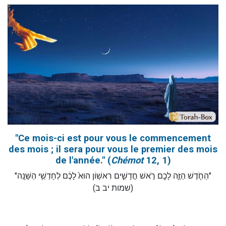
"Ce mois-ci est pour vous le commencement
des mois ; il sera pour vous le premier des mois
de l'année." (
Chémot
12, 1)
"הַחֹ֧דֶשׁ הַזֶּ֛ה לָכֶ֖ם רֹ֣אשׁ חֳדָשִׁ֑ים רִאשׁ֥וֹן הוּא֙ לָכֶ֔ם לְחָדְשֵׁ֖י הַשָּׁנָֽה"
(שמות יב ב)