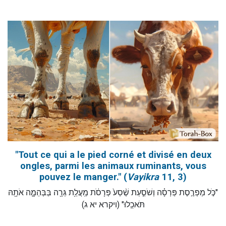
"Tout ce qui a le pied corné et divisé en deux
ongles, parmi les animaux ruminants, vous
pouvez le manger." (
Vayikra
11, 3)
"כֹּ֣ל מַפְרֶ֣סֶת פַּרְסָ֗ה וְשֹׁסַ֤עַת שֶׁ֨סַע֙ פְּרָסֹ֔ת מַֽעֲלַ֥ת גֵּרָ֖ה בַּבְּהֵמָ֑ה אֹתָ֖הּ
תֹּאכֵֽלוּ" (ויקרא יא ג)