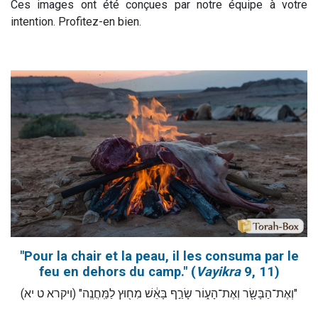
Ces images ont été conçues par notre équipe à votre
intention. Profitez-en bien.
"Pour la chair et la peau, il les consuma par le
feu en dehors du camp." (
Vayikra
9, 11)
"וְאֶת־הַבָּשָׂ֖ר וְאֶת־הָע֑וֹר שָׂרַ֣ף בָּאֵ֔שׁ מִח֖וּץ לַמַּֽחֲנֶֽה" (ויקרא ט יא)