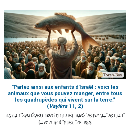
"Parlez ainsi aux enfants d'Israël : voici les
animaux que vous pouvez manger, entre tous
les quadrupèdes qui vivent sur la terre."
(
Vayikra
11, 2)
"דַּבְּר֛וּ אֶל־בְּנֵ֥י יִשְׂרָאֵ֖ל לֵאמֹ֑ר זֹ֤את הַֽחַיָּה֙ אֲשֶׁ֣ר תֹּֽאכְל֔וּ מִכָּל־הַבְּהֵמָ֖ה
אֲשֶׁ֥ר עַל־הָאָֽרֶץ" (ויקרא יא ב)