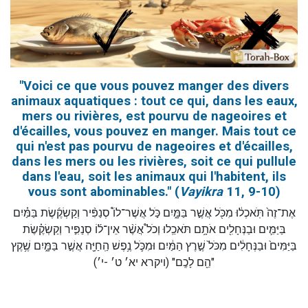
"Voici ce que vous pouvez manger des divers
animaux aquatiques : tout ce qui, dans les eaux,
mers ou rivières, est pourvu de nageoires et
d'écailles, vous pouvez en manger. Mais tout ce
qui n'est pas pourvu de nageoires et d'écailles,
dans les mers ou les rivières, soit ce qui pullule
dans l'eau, soit les animaux qui l'habitent, ils
vous sont abominables." (
Vayikra
11, 9-10)
אֶת־זֶה֙ תֹּֽאכְל֔וּ מִכֹּ֖ל אֲשֶׁ֣ר בַּמָּ֑יִם כֹּ֣ל אֲשֶׁר־לוֹ֩ סְנַפִּ֨יר וְקַשְׂקֶ֜שֶׂת בַּמַּ֗יִם
בַּיַּמִּ֛ים וּבַנְּחָלִ֖ים אֹתָ֥ם תֹּאכֵֽלוּ וְכֹל֩ אֲשֶׁ֨ר אֵין־ל֜וֹ סְנַפִּ֣יר וְקַשְׂקֶ֗שֶׂת
בַּיַּמִּים֙ וּבַנְּחָלִ֔ים מִכֹּל֙ שֶׁ֣רֶץ הַמַּ֔יִם וּמִכֹּ֛ל נֶ֥פֶשׁ הַֽחַיָּ֖ה אֲשֶׁ֣ר בַּמָּ֑יִם שֶׁ֥קֶץ
הֵ֖ם לָכֶֽם" (ויקרא יא׳ ט׳ -י׳)"