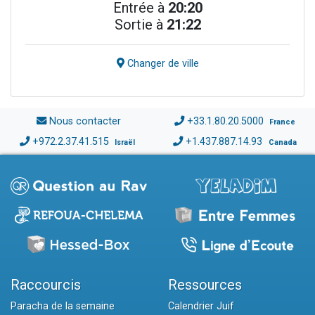
Entrée à
20:20
Sortie à
21:22
Changer de ville
Nous contacter
+33.1.80.20.5000
France
+972.2.37.41.515
+1.437.887.14.93
Israël
Canada
Raccourcis
Ressources
Paracha de la semaine
Calendrier Juif