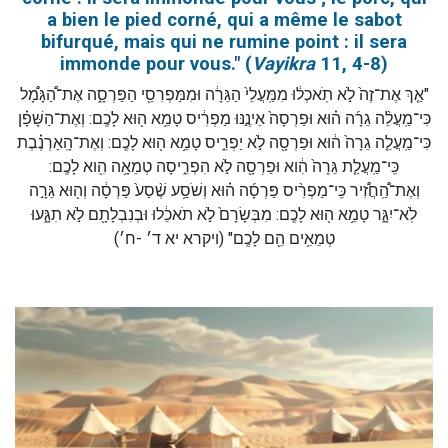
a bien le pied corné, qui a même le sabot
bifurqué, mais qui ne rumine point : il sera
immonde pour vous." (
Vayikra
11, 4-8)
"אַ֤ךְ אֶת־זֶה֙ לֹ֣א תֹֽאכְל֔וּ מִמַּֽעֲלֵי֙ הַגֵּרָ֔ה וּמִמַּפְרִסֵ֖י הַפַּרְסָ֑ה אֶת־הַ֠גָּמָ֠ל
כִּי־מַֽעֲלֵ֨ה גֵרָ֜ה ה֗וּא וּפַרְסָה֙ אֵינֶ֣נּוּ מַפְרִ֔יס טָמֵ֥א ה֖וּא לָכֶֽם: וְאֶת־הַשָּׁפָ֗ן
כִּי־מַֽעֲלֵ֤ה גֵרָה֙ ה֔וּא וּפַרְסָ֖ה לֹ֣א יַפְרִ֑יס טָמֵ֥א ה֖וּא לָכֶֽם: וְאֶת־הָֽאַרְנֶ֗בֶת
כִּֽי־מַֽעֲלַ֤ת גֵּרָה֙ הִ֔וא וּפַרְסָ֖ה לֹ֣א הִפְרִ֑יסָה טְמֵאָ֥ה הִ֖וא לָכֶֽם:
וְאֶת־הַֽ֠חֲזִ֠יר כִּֽי־מַפְרִ֨יס פַּרְסָ֜ה ה֗וּא וְשֹׁסַ֥ע שֶׁ֨סַע֙ פַּרְסָ֔ה וְה֖וּא גֵּרָ֣ה
לֹֽא־יִגָּ֑ר טָמֵ֥א ה֖וּא לָכֶֽם: מִבְּשָׂרָם֙ לֹ֣א תֹאכֵ֔לוּ וּבְנִבְלָתָ֖ם לֹ֣א תִגָּ֑עוּ
טְמֵאִ֥ים הֵ֖ם לָכֶֽם" (ויקרא יא ד׳ -ח׳)