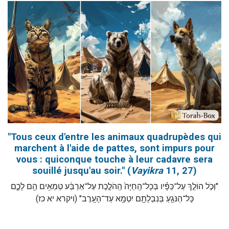
"Tous ceux d'entre les animaux quadrupèdes qui
marchent à l'aide de pattes, sont impurs pour
vous : quiconque touche à leur cadavre sera
souillé jusqu'au soir." (
Vayikra
11, 27)
"וְכֹ֣ל הוֹלֵ֣ךְ עַל־כַּפָּ֗יו בְּכָל־הַֽחַיָּה֙ הַֽהֹלֶ֣כֶת עַל־אַרְבַּ֔ע טְמֵאִ֥ים הֵ֖ם לָכֶ֑ם
כָּל־הַנֹּגֵ֥עַ בְּנִבְלָתָ֖ם יִטְמָ֥א עַד־הָעָֽרֶב" (ויקרא יא כז)