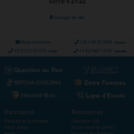
Sortie à
21:22
Changer de ville
Nous contacter
+33.1.80.20.5000
France
+972.2.37.41.515
+1.437.887.14.93
Israël
Canada
Raccourcis
Ressources
Paracha de la semaine
Calendrier Juif
Fêtes Juives
Sidour (livre de prière)
News
Horaires de Chabbath