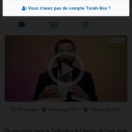
Rav Avraham NAKACHE
Nouvelle émission radio : Visions de grandeur n°104 : Le Chabbath et le Birkat Hamazone à travers le temps
Vous n'avez pas de compte Torah-Box ?
Mis en ligne le Mercredi 29 Avril 2026
61 personnes viennent de demander une bénédiction
Ariel vient de donner son Maasser
Il reste 49 places pour étudier en groupe sur Zoom
Eva vient de donner son Maasser
15 minutes
Télécharger MP4
Télécharger MP3
De quoi nous parle la Torah dans la Paracha de Émor, juste