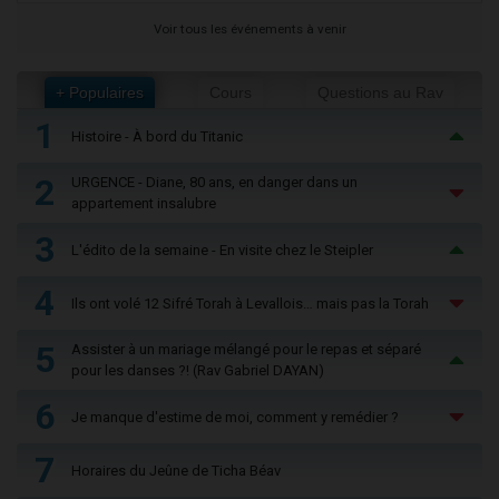
Voir tous les événements à venir
+ Populaires
Cours
Questions au Rav
1
Histoire - À bord du Titanic
2
URGENCE - Diane, 80 ans, en danger dans un
appartement insalubre
3
L'édito de la semaine - En visite chez le Steipler
4
Ils ont volé 12 Sifré Torah à Levallois… mais pas la Torah
5
Assister à un mariage mélangé pour le repas et séparé
pour les danses ?! (Rav Gabriel DAYAN)
6
Je manque d'estime de moi, comment y remédier ?
7
Horaires du Jeûne de Ticha Béav