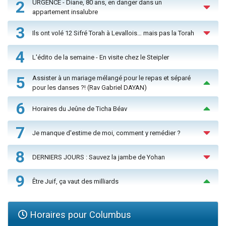
2
URGENCE - Diane, 80 ans, en danger dans un
appartement insalubre
3
Ils ont volé 12 Sifré Torah à Levallois… mais pas la Torah
4
L'édito de la semaine - En visite chez le Steipler
5
Assister à un mariage mélangé pour le repas et séparé
pour les danses ?! (Rav Gabriel DAYAN)
6
Horaires du Jeûne de Ticha Béav
7
Je manque d'estime de moi, comment y remédier ?
8
DERNIERS JOURS : Sauvez la jambe de Yohan
9
Être Juif, ça vaut des milliards
Horaires pour Columbus