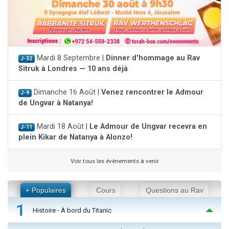
Mardi 8 Septembre |
Dinner d'hommage au Rav
J-32
Sitruk à Londres — 10 ans déjà
Dimanche 16 Août |
Venez rencontrer le Admour
J-9
de Ungvar à Natanya!
Mardi 18 Août |
Le Admour de Ungvar recevra en
J-11
plein Kikar de Natanya à Alonzo!
Voir tous les événements à venir
+ Populaires
Cours
Questions au Rav
1
Histoire - À bord du Titanic