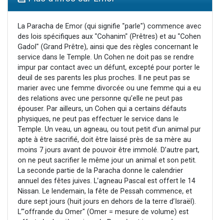
Il reste 49 places pour étudier en groupe sur Zoom
3 personnes viennent de nous rejoindre sur WhatsApp
La Paracha de Emor (qui signifie "parle") commence avec
des lois spécifiques aux "Cohanim" (Prêtres) et au "Cohen
2 personnes viennent de nous rejoindre sur WhatsApp
Gadol" (Grand Prêtre), ainsi que des règles concernant le
2 nouvelles musiques dans Torah-Box Music
service dans le Temple. Un Cohen ne doit pas se rendre
impur par contact avec un défunt, excepté pour porter le
6 personnes viennent de nous rejoindre sur WhatsApp
deuil de ses parents les plus proches. Il ne peut pas se
marier avec une femme divorcée ou une femme qui a eu
des relations avec une personne qu’elle ne peut pas
épouser. Par ailleurs, un Cohen qui a certains défauts
physiques, ne peut pas effectuer le service dans le
Temple. Un veau, un agneau, ou tout petit d’un animal pur
apte à être sacrifié, doit être laissé près de sa mère au
moins 7 jours avant de pouvoir être immolé. D’autre part,
on ne peut sacrifier le même jour un animal et son petit.
La seconde partie de la Paracha donne le calendrier
annuel des fêtes juives. L’agneau Pascal est offert le 14
Nissan. Le lendemain, la fête de Pessah commence, et
dure sept jours (huit jours en dehors de la terre d’Israël).
L’"offrande du Omer" (Omer = mesure de volume) est