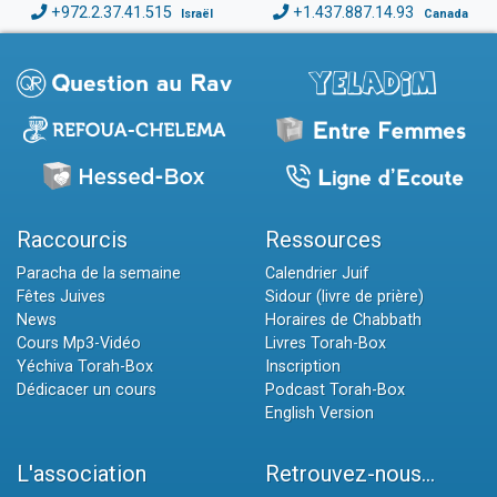
+972.2.37.41.515
+1.437.887.14.93
Israël
Canada
Raccourcis
Ressources
Paracha de la semaine
Calendrier Juif
Fêtes Juives
Sidour (livre de prière)
News
Horaires de Chabbath
Cours Mp3-Vidéo
Livres Torah-Box
Yéchiva Torah-Box
Inscription
Dédicacer un cours
Podcast Torah-Box
English Version
L'association
Retrouvez-nous...