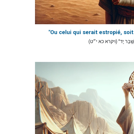
"Ou celui qui serait estropié, soit
"א֖וֹ שֶׁ֥בֶר יָֽד" (ויקרא כא י״ט