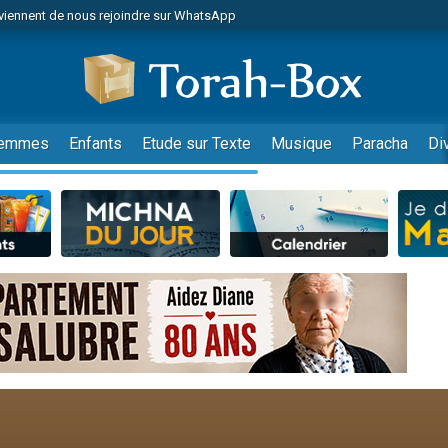
viennent de nous rejoindre sur WhatsApp
viennent de nous rejoindre sur WhatsApp
de donner son Maasser
es viennent de faire un don pour 5 jours de vacances aux Orphelins
es viennent de faire un don pour Diane, 80 ans, dans un appartement insalub
emmes
Enfants
Etude sur Texte
Musique
Paracha
Di
 viennent de demander une bénédiction
viennent de nous rejoindre sur WhatsApp
nnes viennent de faire un don pour Sauvez la jambe de Yohan
49 places pour étudier en groupe sur Zoom
lles musiques dans Torah-Box Music
viennent de nous rejoindre sur WhatsApp
viennent de nous rejoindre sur WhatsApp
viennent de nous rejoindre sur WhatsApp
les musiques dans Torah-Box Music
es viennent de faire un don pour Tsédaka : pauvres d'Israel