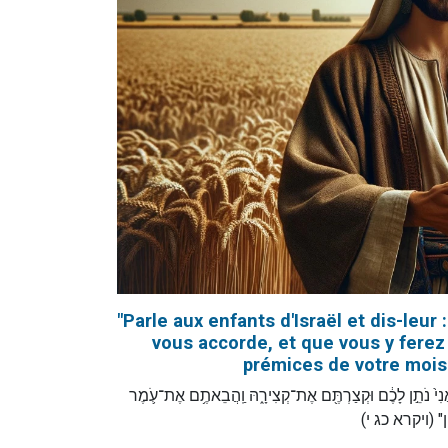
"Parle aux enfants d'Israël et dis-leu
vous accorde, et que vous y ferez
prémices de votre moiss
" אֲנִי֙ נֹתֵ֣ן לָכֶ֔ם וּקְצַרְתֶּ֖ם אֶת־קְצִירָ֑הּ וַֽהֲבֵאתֶ֥ם אֶת־עֹ֛מֶר
הֵֽן" (ויקרא כג י