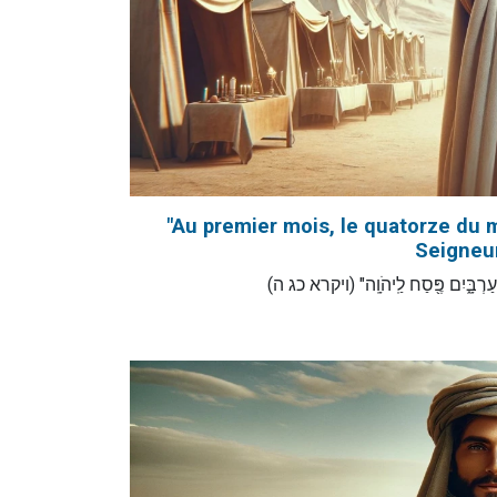
"Au premier mois, le quatorze du mo
Seigneur.
" הָֽעַרְבָּ֑יִם פֶּ֖סַח לַֽיהֹוָֽה" (ויקרא כג ה