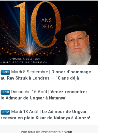
Mardi 8 Septembre |
Dinner d'hommage
J-33
au Rav Sitruk à Londres — 10 ans déjà
Dimanche 16 Août |
Venez rencontrer
J-10
le Admour de Ungvar à Natanya!
Mardi 18 Août |
Le Admour de Ungvar
J-12
recevra en plein Kikar de Natanya à Alonzo!
Voir tous les événements à venir