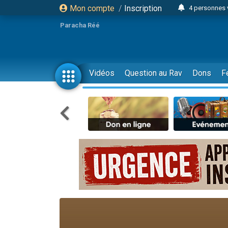
Mon compte
/
Inscription
4 personnes 
3 personnes 
Paracha Réé
Odaya vient 
3 personn
3 personn
Vidéos
Question au Rav
Dons
F
13 personnes
2 personnes 
30 perso
Il reste 
12 nouve
3 personnes 
2 personnes 
3 personnes 
2 nouvel
8 personn