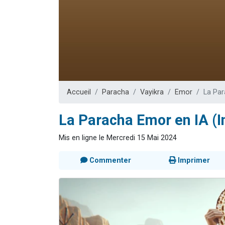
Nouvelle émis
61 personnes
Ariel vient 
Il reste 
Eva vient de
Accueil
Paracha
Vayikra
Emor
La Par
La Paracha Emor en IA (In
Mis en ligne le Mercredi 15 Mai 2024
Commenter
Imprimer