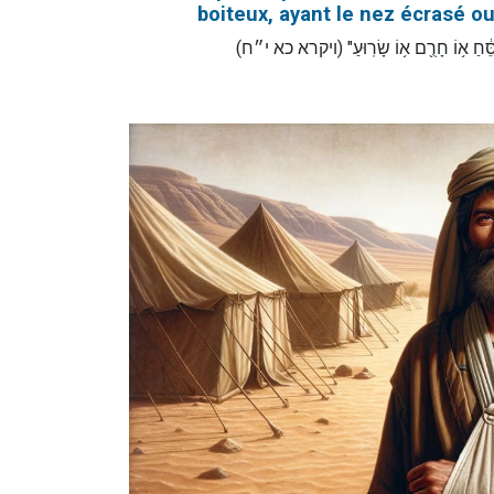
boiteux, ayant le nez écrasé ou
"ֹ פִסֵּ֔חַ א֥וֹ חָרֻ֖ם א֥וֹ שָׂרֽוּעַ" (ויקרא כא י״ח