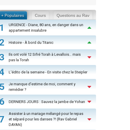
+ Populaires
Cours
Questions au Rav
1
URGENCE - Diane, 80 ans, en danger dans un
appartement insalubre
2
Histoire - À bord du Titanic
3
Ils ont volé 12 Sifré Torah à Levallois… mais
pas la Torah
4
L'édito de la semaine - En visite chez le Steipler
5
Je manque d'estime de moi, comment y
remédier ?
6
DERNIERS JOURS : Sauvez la jambe de Yohan
Assister à un mariage mélangé pour le repas
7
et séparé pour les danses ?! (Rav Gabriel
DAYAN)