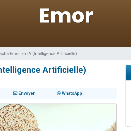
sion radio : Visions de grandeur n°104 : Le Chabbath et le Birkat Hamazone à 
 viennent de demander une bénédiction
de donner son Maasser
49 places pour étudier en groupe sur Zoom
 donner son Maasser
acha Emor en IA (Intelligence Artificielle)
telligence Artificielle)
Envoyer
WhatsApp