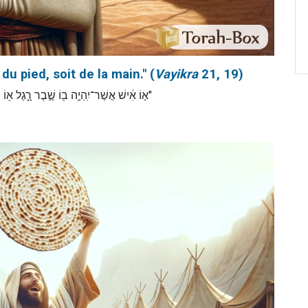
 du pied, soit de la main." (
Vayikra
21, 19)
א֣וֹ אִ֔ישׁ אֲשֶׁר־יִֽהְיֶ֥ה ב֖וֹ שֶׁ֣בֶר רָ֑גֶל )