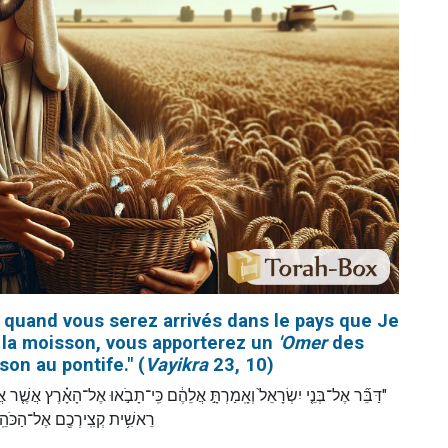
r : quand vous serez arrivés dans le pays que Je
 la moisson, vous apporterez un
'Omer
des
on au pontife." (
Vayikra
23, 10)
דַּבֵּ֞ר אֶל־בְּנֵ֤י יִשְׂרָאֵל֙ וְאָֽמַרְתָּ֣ אֲלֵהֶ֔ם כִּֽי־תָבֹ֣אוּ אֶל־הָאָ֗רֶץ אֲשֶׁ֤ר
רֵאשִׁ֥ית קְצִֽירְכֶ֖ם אֶל־הַכֹּ)