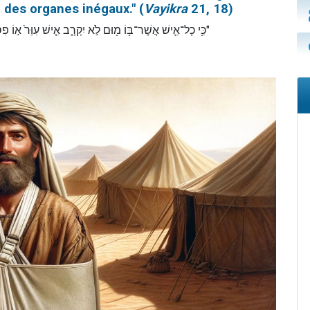
 des organes inégaux." (
Vayikra
21, 18)
כִּ֥י כָל־אִ֛ישׁ אֲשֶׁר־בּ֥וֹ מ֖וּם לֹ֣א יִקְרָ֑ב אִ֤ישׁ עִוֵּר֙ א֣ו)