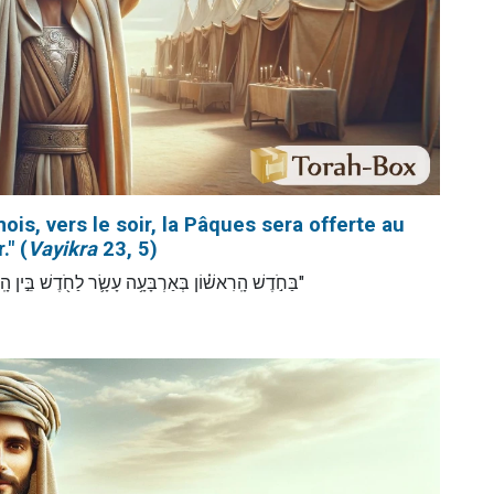
is, vers le soir, la Pâques sera offerte au
" (
Vayikra
23, 5)
בַּחֹ֣דֶשׁ הָֽרִאשׁ֗וֹן בְּאַרְבָּעָ֥ה עָשָׂ֛ר לַחֹ֖דֶשׁ בֵּ֣ין)