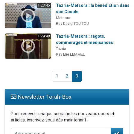
Tazria-Metsora : la bénédiction dans
1:23:45
son Couple
Metsora
Rav David TOUITOU
Tazria-Metsora : ragots,
1:24:49
commérages et médisances
Tazria
Rav Elie LEMMEL
1
2
3
Newsletter Torah-Box
Pour recevoir chaque semaine les nouveaux cours et
articles, inscrivez-vous dès maintenant :