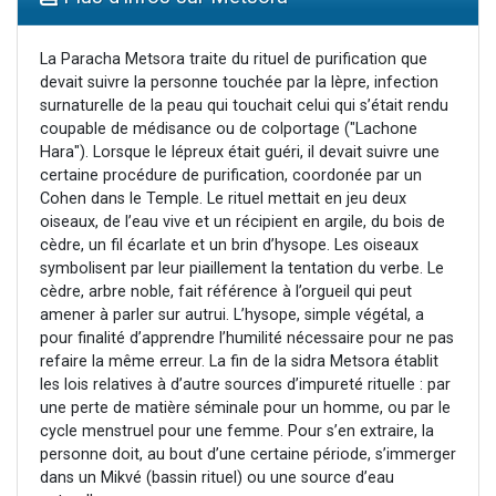
17 personnes viennent de demander une bénédiction
4 personnes viennent de nous rejoindre sur WhatsApp
La Paracha Metsora traite du rituel de purification que
devait suivre la personne touchée par la lèpre, infection
Il reste 49 places pour étudier en groupe sur Zoom
surnaturelle de la peau qui touchait celui qui s’était rendu
Eva vient de donner son Maasser
coupable de médisance ou de colportage ("Lachone
Hara"). Lorsque le lépreux était guéri, il devait suivre une
Eli vient de donner son Maasser
certaine procédure de purification, coordonée par un
Cohen dans le Temple. Le rituel mettait en jeu deux
oiseaux, de l’eau vive et un récipient en argile, du bois de
cèdre, un fil écarlate et un brin d’hysope. Les oiseaux
symbolisent par leur piaillement la tentation du verbe. Le
cèdre, arbre noble, fait référence à l’orgueil qui peut
amener à parler sur autrui. L’hysope, simple végétal, a
pour finalité d’apprendre l’humilité nécessaire pour ne pas
refaire la même erreur. La fin de la sidra Metsora établit
les lois relatives à d’autre sources d’impureté rituelle : par
une perte de matière séminale pour un homme, ou par le
cycle menstruel pour une femme. Pour s’en extraire, la
personne doit, au bout d’une certaine période, s’immerger
dans un Mikvé (bassin rituel) ou une source d’eau