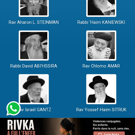
Rav Aharon L. STEINMAN
Rabbi 'Haïm KANIEWSKI
Rabbi David ABI'HSSIRA
Rav Chlomo AMAR
Rav Israël GANTZ
Rav Yossef-Haïm SITRUK