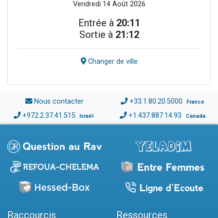
Vendredi 14 Août 2026
Entrée à
20:11
Sortie à
21:12
Changer de ville
Nous contacter
+33.1.80.20.5000
France
+972.2.37.41.515
+1.437.887.14.93
Israël
Canada
Raccourcis
Ressources