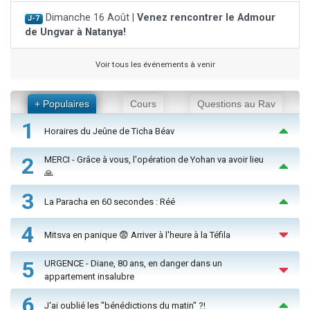
Dimanche 16 Août |
Venez rencontrer le Admour
J-7
de Ungvar à Natanya!
Voir tous les événements à venir
+ Populaires
Cours
Questions au Rav
1
Horaires du Jeûne de Ticha Béav
2
MERCI - Grâce à vous, l'opération de Yohan va avoir lieu
🙏
3
La Paracha en 60 secondes : Réé
4
Mitsva en panique 😨 Arriver à l'heure à la Téfila
5
URGENCE - Diane, 80 ans, en danger dans un
appartement insalubre
6
J'ai oublié les "bénédictions du matin" ?!