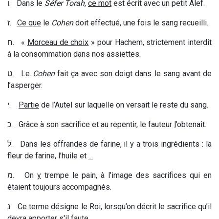
ו
. Dans le
Séfer Torah
,
ce mot
est écrit avec un petit Alef.
ז
.
Ce que
le
Cohen
doit effectué, une fois le sang recueilli.
ח
. «
Morceau de choix
» pour Hachem, strictement interdit
à la consommation dans nos assiettes.
ט
. Le
Cohen
fait
ça
avec son doigt dans le sang avant de
l’asperger.
י
.
Partie
de l’Autel sur laquelle on versait le reste du sang.
כ
. Grâce à son sacrifice et au repentir, le fauteur
l
’obtenait.
ל
. Dans les offrandes de farine, il y a trois ingrédients : la
fleur de farine, l’huile et
...
מ
. On
y
trempe le pain, à l’image des sacrifices qui en
étaient toujours accompagnés.
נ
.
Ce terme
désigne le Roi, lorsqu’on décrit le sacrifice qu’il
devra apporter s'il faute
.