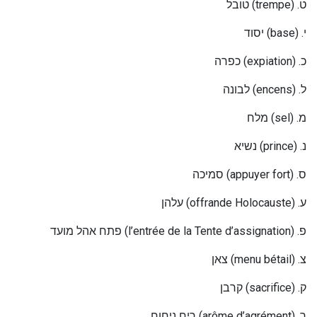
ובל
ט
(trempe) .
ט
יסוד
(base) .
י
פרה
כ
(expiation) .
כ
בונה
ל
(encens) .
ל
מלח
(
sel
) .
מ
שיא
נ
(prince) .
נ
מיכה
ס
(appuyer fort) .
ס
עלהן
(
offrande Holocauste
) .
ע
פתח אהל מועד
(l’entrée de la Tente d’assignation) .
פ
צאן
(menu bétail) .
צ
קרבן
(sacrifice) .
ק
יח ניחוח
ר
(arôme d’agrément) .
ר