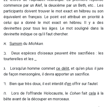
commence par un Alef, la deuxième par un Beth, etc… Les
participants doivent trouver le mot exact en hébreu ou son
équivalent en français. Le point est attribué en priorité à
celui qui a donné le mot exact en hébreu. Il y a des
devinettes pour tous les âges. Le mot souligné dans la
devinette indique ce qu’il faut chercher.
א
.
Surnom
du
Michkan
.
ב
. Deux espèces d’oiseaux peuvent être sacrifiées : les
tourterelles et les
...
ג
. Lorsqu’un homme commet
ce délit
, et qu’en plus il jure
de façon mensongère, il devra apporter un sacrifice.
ד
. Bien que très doux, il est interdit d’
en
offrir sur l’autel.
ה
. Lors de l'offrande Holocauste, le
Cohen
fait
cela
à la
bête avant de la découper en morceaux.