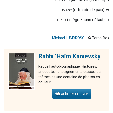
שלמים
(offrande de paix) .
ש
תמים
(intègre/sans défaut) .
ת
Michael LUMBROSO
- © Torah-Box
Rabbi 'Haïm Kanievsky
Recueil autobiographique. Histoires,
anecdotes, enseignements classés par
thèmes et une centaine de photos en
couleur.
acheter ce livre