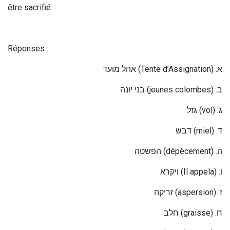
être sacrifié.
Réponses :
אהל מועד
(Tente d’Assignation) .
א
בני יונה
(jeunes colombes) .
ב
גזל
(vol) .
ג
דבש
(miel) .
ד
הפשטה
(dépècement) .
ה
ויקרא
(Il appela) .
ו
זריקה
(aspersion) .
ז
לב
ח
(graisse) .
ח