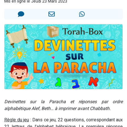
Mis en ligne le Jeudi 23 Mars 2023
2 personnes viennent de faire un don pour 1 Journée de Vacances Pour les Enfants
17 personnes viennent de demander une bénédiction
4 personnes viennent de nous rejoindre sur WhatsApp
Il reste 49 places pour étudier en groupe sur Zoom
2 personnes viennent de nous rejoindre sur WhatsApp
Devinettes sur la Paracha et réponses par ordre
alphabétique Alef, Beth… à imprimer avant Chabbath.
Règle du jeu
: Dans ce jeu, 22 questions, correspondant aux
22 lettres de l’alphabet hébraïque. La première réponse