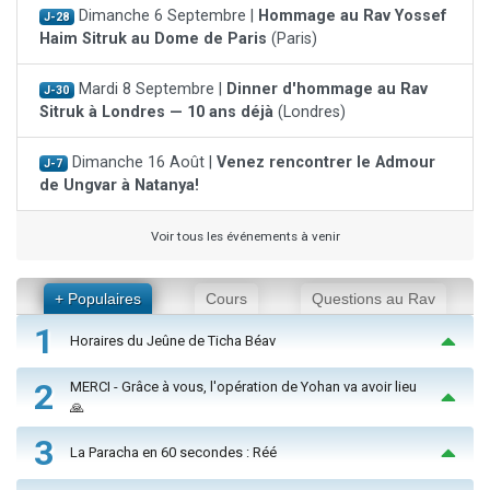
Dimanche 6 Septembre |
Hommage au Rav Yossef
J-28
Haim Sitruk au Dome de Paris
(Paris)
Mardi 8 Septembre |
Dinner d'hommage au Rav
J-30
Sitruk à Londres — 10 ans déjà
(Londres)
Dimanche 16 Août |
Venez rencontrer le Admour
J-7
de Ungvar à Natanya!
Voir tous les événements à venir
+ Populaires
Cours
Questions au Rav
1
Horaires du Jeûne de Ticha Béav
2
MERCI - Grâce à vous, l'opération de Yohan va avoir lieu
🙏
3
La Paracha en 60 secondes : Réé