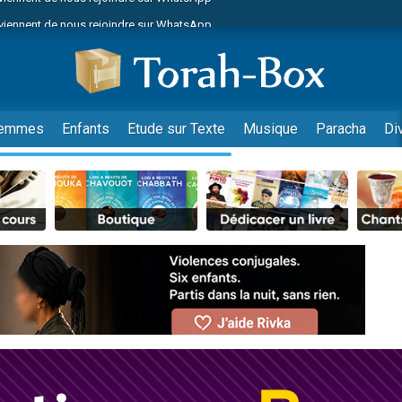
viennent de nous rejoindre sur WhatsApp
es viennent de faire un don pour Reloger Rivka, 6 enfants, victime de violences
es viennent de faire un don pour 1 Journée de Vacances Pour les Enfants
 viennent de demander une bénédiction
viennent de nous rejoindre sur WhatsApp
emmes
Enfants
Etude sur Texte
Musique
Paracha
Di
49 places pour étudier en groupe sur Zoom
nes viennent de faire un don pour Diane, 80 ans, dans un appartement insalu
 donner son Maasser
viennent de nous rejoindre sur WhatsApp
viennent de nous rejoindre sur WhatsApp
es viennent de faire un don pour 5 jours de vacances aux Orphelins
de donner son Maasser
 viennent de demander une bénédiction
viennent de nous rejoindre sur WhatsApp
nnes viennent de faire un don pour Sauvez la jambe de Yohan