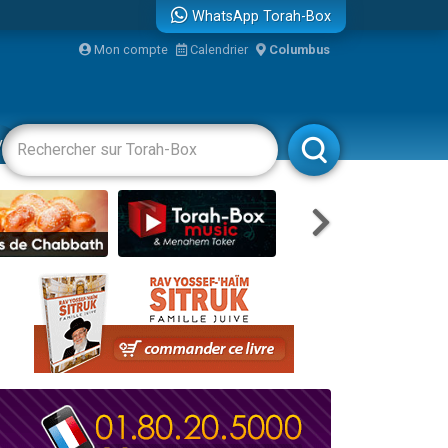
WhatsApp Torah-Box
...
Mon compte
Calendrier
Columbus
vertissements
Livres
Rabbanim
bre