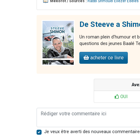
Mékorot / Sources :
Rabbi Shmouel Eliezer Edeles
De Steeve a Shim
Un roman plein d'humour et 
questions des jeunes Baalé 
acheter ce livre
Ave
OUI
Je veux être averti des nouveaux commentaire