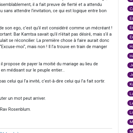
aisemblablement, il a fait preuve de fierté et a attendu
C
nu sans attendre l’invitation, ce qui est logique entre bon
E
E
e de son ego, c’est qu’il est considéré comme un mécréant !
rtant. Bar Kamtsa savait qu’il n’était pas désiré, mais s'il a
E
voulait se réconcilier. La première chose à faire aurait donc
H
Excuse-moi", mais non ! Il l’a trouve en train de manger
H
 il propose de payer la moitié du mariage au lieu de
J
 en médisant sur le peuple entier…
J
celui qui l’a invité, c’est-à-dire celui qui l’a fait sortir.
K
L
uter un mot peut arriver.
L
u Rav Rosenblum.
L
M
M