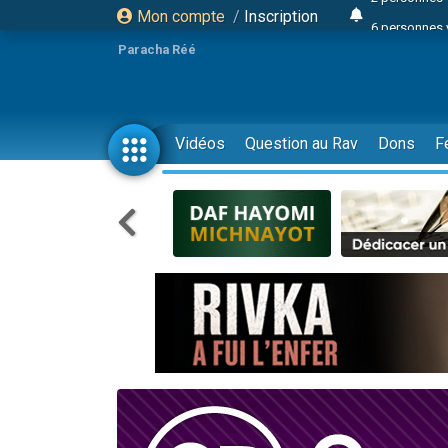
Mon compte
/
Inscription
6 personnes 
4 personn
Paracha Réé
2 personn
17 personnes
4 personnes 
Vidéos
Question au Rav
Dons
F
Il reste 
23 person
Eva vient de
4 personnes 
3 personnes 
3 personn
Odaya vient 
13 personnes
2 personnes 
30 perso