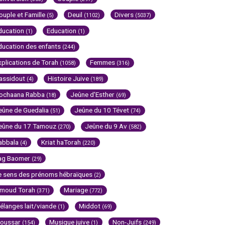
ouple et Famille
Deuil
Divers
(5)
(1102)
(5037)
ducation
Education
(1)
(1)
ducation des enfants
(244)
xplications de Torah
Femmes
(1058)
(316)
assidout
Histoire Juive
(4)
(189)
ochaana Rabba
Jeûne d'Esther
(18)
(69)
eûne de Guedalia
Jeûne du 10 Tévet
(51)
(74)
eûne du 17 Tamouz
Jeûne du 9 Av
(270)
(582)
abbala
Kriat haTorah
(4)
(220)
ag Baomer
(29)
e sens des prénoms hébraïques
(2)
imoud Torah
Mariage
(371)
(772)
élanges lait/viande
Middot
(1)
(69)
oussar
Musique juive
Non-Juifs
(154)
(1)
(249)