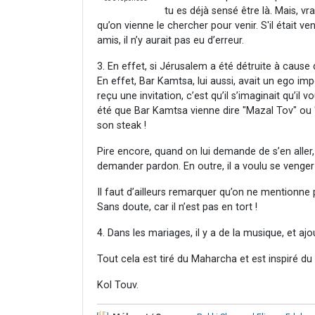
tu es déjà sensé être là. Mais, vr
qu’on vienne le chercher pour venir. S'il était ve
amis, il n’y aurait pas eu d’erreur.
3. En effet, si Jérusalem a été détruite à caus
En effet, Bar Kamtsa, lui aussi, avait un ego impo
reçu une invitation, c’est qu’il s’imaginait qu’il 
été que Bar Kamtsa vienne dire "Mazal Tov" ou "
son steak !
Pire encore, quand on lui demande de s’en aller,
demander pardon. En outre, il a voulu se venger
Il faut d’ailleurs remarquer qu’on ne mentionne pas 
Sans doute, car il n’est pas en tort !
4. Dans les mariages, il y a de la musique, et ajo
Tout cela est tiré du Maharcha et est inspiré d
Kol Touv.