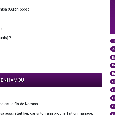
tsa (Guitin 55b) :
 ?
ants) ?
'
A
B
B
B
m BENHAMOU
C
C
C
a est le fils de Kamtsa.
C
 aussi était fier, car si ton ami proche fait un mariage,
C