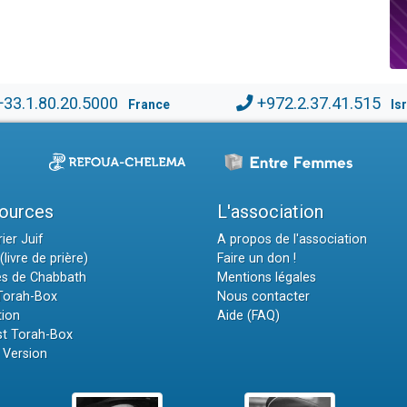
+33.1.80.20.5000
+972.2.37.41.515
France
Is
ources
L'association
ier Juif
A propos de l'association
(livre de prière)
Faire un don !
es de Chabbath
Mentions légales
 Torah-Box
Nous contacter
tion
Aide (FAQ)
t Torah-Box
 Version