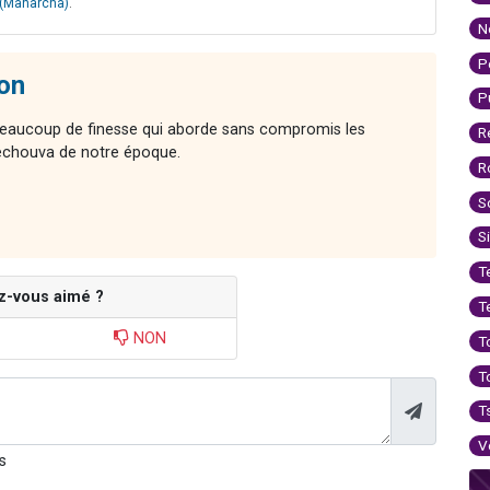
 (Maharcha)
.
N
P
on
P
beaucoup de finesse qui aborde sans compromis les
R
Techouva de notre époque.
R
S
S
T
z-vous aimé ?
T
NON
T
T
T
V
s