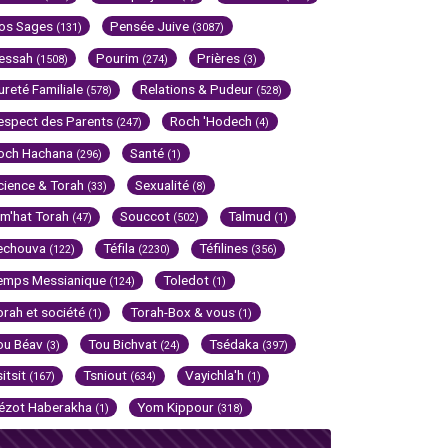
os Sages
Pensée Juive
(131)
(3087)
essah
Pourim
Prières
(1508)
(274)
(3)
ureté Familiale
Relations & Pudeur
(578)
(528)
espect des Parents
Roch 'Hodech
(247)
(4)
och Hachana
Santé
(296)
(1)
cience & Torah
Sexualité
(33)
(8)
im'hat Torah
Souccot
Talmud
(47)
(502)
(1)
echouva
Téfila
Téfilines
(122)
(2230)
(356)
emps Messianique
Toledot
(124)
(1)
orah et société
Torah-Box & vous
(1)
(1)
ou Béav
Tou Bichvat
Tsédaka
(3)
(24)
(397)
sitsit
Tsniout
Vayichla'h
(167)
(634)
(1)
ézot Haberakha
Yom Kippour
(1)
(318)