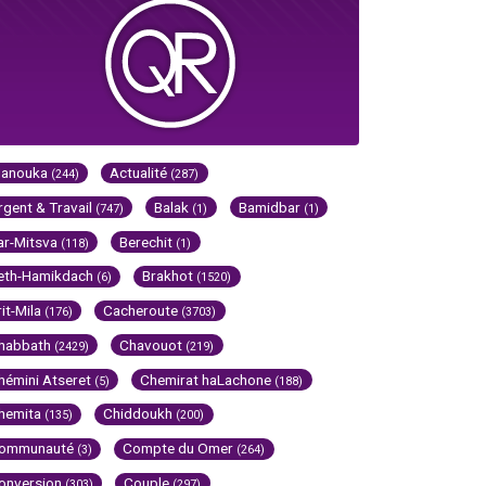
Hanouka
Actualité
(244)
(287)
rgent & Travail
Balak
Bamidbar
(747)
(1)
(1)
ar-Mitsva
Berechit
(118)
(1)
eth-Hamikdach
Brakhot
(6)
(1520)
rit-Mila
Cacheroute
(176)
(3703)
habbath
Chavouot
(2429)
(219)
hémini Atseret
Chemirat haLachone
(5)
(188)
hemita
Chiddoukh
(135)
(200)
ommunauté
Compte du Omer
(3)
(264)
onversion
Couple
(303)
(297)