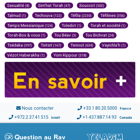
Sexualité
Sim'hat Torah
Souccot
(8)
(47)
(502)
Talmud
Techouva
Téfila
Téfilines
(1)
(122)
(2230)
(356)
Temps Messianique
Toledot
Torah et société
(124)
(1)
(1)
Torah-Box & vous
Tou Béav
Tou Bichvat
(1)
(3)
(24)
Tsédaka
Tsitsit
Tsniout
Vayichla'h
(397)
(167)
(634)
(1)
Vézot Haberakha
Yom Kippour
(1)
(318)
Nous contacter
+33.1.80.20.5000
France
+972.2.37.41.515
+1.437.887.14.93
Israël
Canada