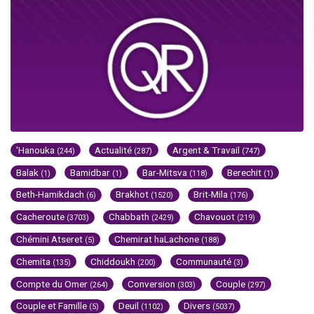
'Hanouka
Actualité
Argent & Travail
(244)
(287)
(747)
Balak
Bamidbar
Bar-Mitsva
Berechit
(1)
(1)
(118)
(1)
Beth-Hamikdach
Brakhot
Brit-Mila
(6)
(1520)
(176)
Cacheroute
Chabbath
Chavouot
(3703)
(2429)
(219)
Chémini Atseret
Chemirat haLachone
(5)
(188)
Chemita
Chiddoukh
Communauté
(135)
(200)
(3)
Compte du Omer
Conversion
Couple
(264)
(303)
(297)
Couple et Famille
Deuil
Divers
(5)
(1102)
(5037)