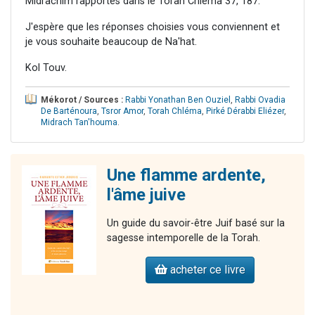
Midrachim rapportés dans le Torah Chléma 37, 187.
J'espère que les réponses choisies vous conviennent et
je vous souhaite beaucoup de Na'hat.
Kol Touv.
Mékorot / Sources :
Rabbi Yonathan Ben Ouziel
,
Rabbi Ovadia
De Barténoura
,
Tsror Amor
,
Torah Chléma
,
Pirké Dérabbi Eliézer
,
Midrach Tan'houma
.
Une flamme ardente,
l'âme juive
Un guide du savoir-être Juif basé sur la
sagesse intemporelle de la Torah.
acheter ce livre