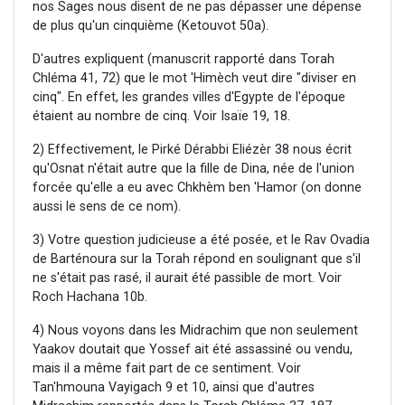
nos Sages nous disent de ne pas dépasser une dépense
de plus qu'un cinquième (Ketouvot 50a).
D'autres expliquent (manuscrit rapporté dans Torah
Chléma 41, 72) que le mot 'Himèch veut dire "diviser en
cinq". En effet, les grandes villes d'Egypte de l'époque
étaient au nombre de cinq. Voir Isaïe 19, 18.
2) Effectivement, le Pirké Dérabbi Eliézèr 38 nous écrit
qu'Osnat n'était autre que la fille de Dina, née de l'union
forcée qu'elle a eu avec Chkhèm ben 'Hamor (on donne
aussi le sens de ce nom).
3) Votre question judicieuse a été posée, et le Rav Ovadia
de Barténoura sur la Torah répond en soulignant que s'il
ne s'était pas rasé, il aurait été passible de mort. Voir
Roch Hachana 10b.
4) Nous voyons dans les Midrachim que non seulement
Yaakov doutait que Yossef ait été assassiné ou vendu,
mais il a même fait part de ce sentiment. Voir
Tan'hmouna Vayigach 9 et 10, ainsi que d'autres