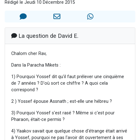
Rédigé le Jeudi 10 Décembre 2015
17 personnes viennent de demander une bénédiction
4 personnes viennent de nous rejoindre sur WhatsApp
Il reste 49 places pour étudier en groupe sur Zoom
Eva vient de donner son Maasser
La question de David E.
Eli vient de donner son Maasser
Chalom cher Rav,
Dans la Paracha Mikets :
1) Pourquoi Yossef dit qu'il faut prélever une cinquième
de 7 années ? D'où sort ce chiffre ? A quoi cela
correspond ?
2 ) Yossef épouse Assnath ; est-elle une hébreu ?
3) Pourquoi Yossef s'est rasé ? Même si c'est pour
Pharaon, était-ce permis ?
4) Yaakov savait que quelque chose d'étrange était arrivé
à Yossef, pourquoi ne pas l'avoir dit ouvertement à ses