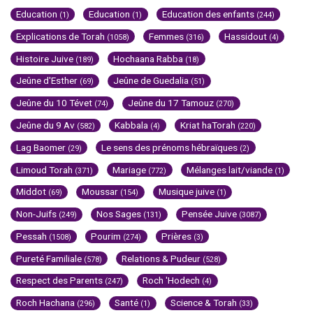
Education
Education
Education des enfants
(1)
(1)
(244)
Explications de Torah
Femmes
Hassidout
(1058)
(316)
(4)
Histoire Juive
Hochaana Rabba
(189)
(18)
Jeûne d'Esther
Jeûne de Guedalia
(69)
(51)
Jeûne du 10 Tévet
Jeûne du 17 Tamouz
(74)
(270)
Jeûne du 9 Av
Kabbala
Kriat haTorah
(582)
(4)
(220)
Lag Baomer
Le sens des prénoms hébraïques
(29)
(2)
Limoud Torah
Mariage
Mélanges lait/viande
(371)
(772)
(1)
Middot
Moussar
Musique juive
(69)
(154)
(1)
Non-Juifs
Nos Sages
Pensée Juive
(249)
(131)
(3087)
Pessah
Pourim
Prières
(1508)
(274)
(3)
Pureté Familiale
Relations & Pudeur
(578)
(528)
Respect des Parents
Roch 'Hodech
(247)
(4)
Roch Hachana
Santé
Science & Torah
(296)
(1)
(33)