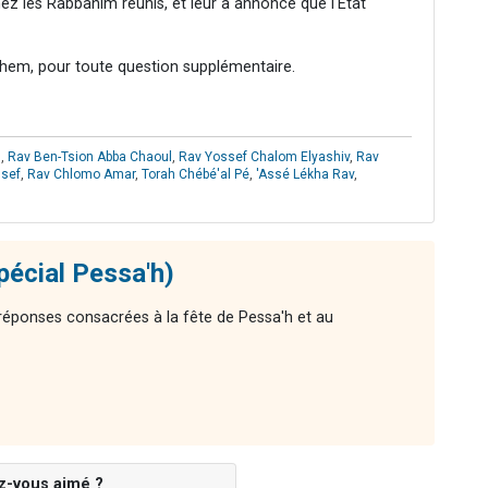
chez les Rabbanim réunis, et leur a annoncé que l'Etat
hem, pour toute question supplémentaire.
h
,
Rav Ben-Tsion Abba Chaoul
,
Rav Yossef Chalom Elyashiv
,
Rav
ssef
,
Rav Chlomo Amar
,
Torah Chébé'al Pé
,
'Assé Lékha Rav
,
pécial Pessa'h)
réponses consacrées à la fête de Pessa'h et au
z-vous aimé ?