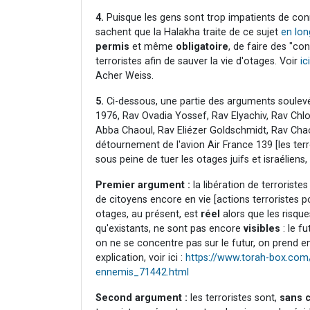
4.
Puisque les gens sont trop impatients de connaî
sachent que la Halakha traite de ce sujet
en lon
permis
et même
obligatoire
, de faire des "co
terroristes afin de sauver la vie d'otages. Voir
ici
Acher Weiss.
5.
Ci-dessous, une partie des arguments soulevés
1976, Rav Ovadia Yossef, Rav Elyachiv, Rav Chl
Abba Chaoul, Rav Eliézer Goldschmidt, Rav Chaoul
détournement de l'avion Air France 139 [les terro
sous peine de tuer les otages juifs et israéliens, 
Premier argument :
la libération de terroriste
de citoyens encore en vie [actions terroristes po
otages, au présent, est
réel
alors que les risques
qu'existants, ne sont pas encore
visibles
: le f
on ne se concentre pas sur le futur, on prend e
explication, voir ici :
https://www.torah-box.com/q
ennemis_71442.html
Second argument :
les terroristes sont,
sans 