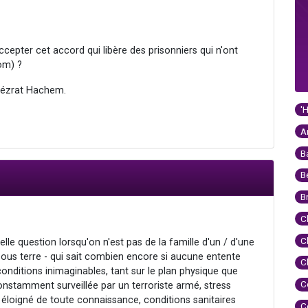
accepter cet accord qui libère des prisonniers qui n'ont
om) ?
é'ézrat Hachem.
'
A
B
B
B
C
C
telle question lorsqu'on n'est pas de la famille d'un / d'une
ous terre - qui sait combien encore si aucune entente
C
conditions inimaginables, tant sur le plan physique que
C
nstamment surveillée par un terroriste armé, stress
et éloigné de toute connaissance, conditions sanitaires
C