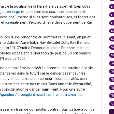
tre la position de la Halakha à ce sujet, eh bien qu'ils
N
g
et
en large
et dans bien des cas, il est absolument
P
ncessions", même si elles sont douloureuses, et libérer des
et
ici
également, l'extraordinaire développement de Rav
P
R
 lors d'une rencontre au sommet réunissant, en juillet
R
omo Zalman Auyerbakh, Rav Betsalel Zolti, Rav Bentsion
S
 Isrééli. C'était à l'époque du raid d'Entebbe, suite au
ristes exigeaient la libération de plus de 50 prisonniers
S
[*] plus de 100] :
T
s ne doit pas être considérée comme une atteinte à la vie
T
tentielles dans le futur] car le danger pesant sur les
 de voir les terroristes reprendre leurs activités, bien
T
utur n'est pas entre nos mains. Dans une telle éventualité,
T
n considération le danger
imminent
. Pour une autre
uestion/le-peuple-d-israel-est-il-voue-a-avoir-des-
T
V
cesse
, en train de comploter contre nous. La libération de