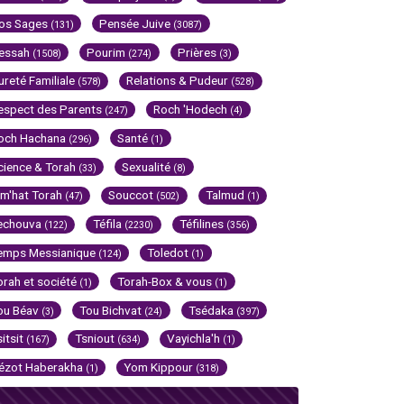
os Sages
Pensée Juive
(131)
(3087)
essah
Pourim
Prières
(1508)
(274)
(3)
ureté Familiale
Relations & Pudeur
(578)
(528)
espect des Parents
Roch 'Hodech
(247)
(4)
och Hachana
Santé
(296)
(1)
cience & Torah
Sexualité
(33)
(8)
im'hat Torah
Souccot
Talmud
(47)
(502)
(1)
echouva
Téfila
Téfilines
(122)
(2230)
(356)
emps Messianique
Toledot
(124)
(1)
orah et société
Torah-Box & vous
(1)
(1)
ou Béav
Tou Bichvat
Tsédaka
(3)
(24)
(397)
sitsit
Tsniout
Vayichla'h
(167)
(634)
(1)
ézot Haberakha
Yom Kippour
(1)
(318)