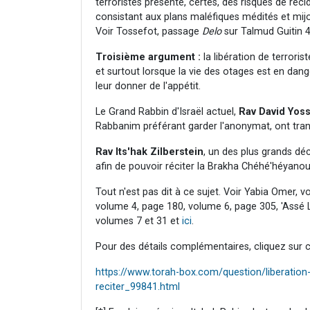
terroristes présente, certes, des risques de réci
consistant aux plans maléfiques médités et mijo
Voir Tossefot, passage
Delo
sur Talmud Guitin 4
Troisième argument :
la libération de terroris
et surtout lorsque la vie des otages est en dang
leur donner de l'appétit.
Le Grand Rabbin d'Israël actuel,
Rav David Yos
Rabbanim préférant garder l'anonymat,
ont tran
Rav Its'hak Zilberstein
, un des plus grands dé
afin de pouvoir réciter la Brakha Chéhé'héyanou
Tout n'est pas dit à ce sujet. Voir Yabia Omer,
volume 4, page 180, volume 6, page 305, 'Assé 
volumes 7 et 31 et
ici
.
Pour des détails complémentaires, cliquez sur ce
https://www.torah-box.com/question/liberation-
reciter_99841.html