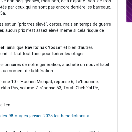
dive non négligeables, mais bon, cela n'ajoute "rien" de trop
tés par ceux qui ne sont pas encore derrière les barreaux.
5a.
tes est un "prix très élevé", certes, mais en temps de guerre
er, aucun prix n'est assez élevé même si cela risque de
sef
, ainsi que
Rav Its'hak Yossef
et bien d'autres
ché : il faut tout faire pour libérer les otages.
cisionnaires de notre génération, a acheté un nouvel habit
 au moment de la libération.
 volume 10 - 'Hochen Michpat, réponse 6, Te'houmine,
Lekha Rav, volume 7, réponse 53, Torah Chébé'al Pé,
 lien :
des-98-otages-janvier-2025-les-benedictions-a-