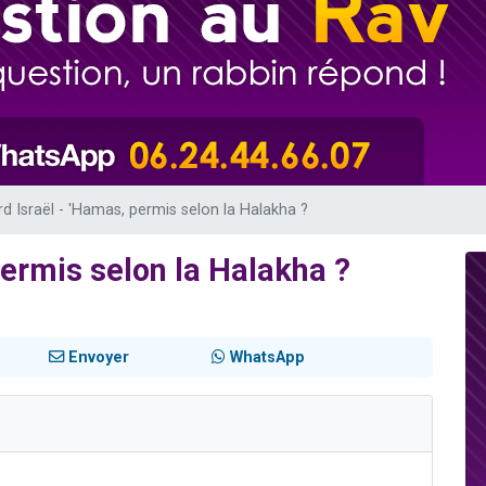
 viennent de demander une bénédiction
viennent de nous rejoindre sur WhatsApp
49 places pour étudier en groupe sur Zoom
 donner son Maasser
donner son Maasser
d Israël - 'Hamas, permis selon la Halakha ?
permis selon la Halakha ?
Envoyer
WhatsApp