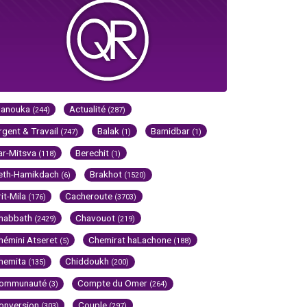
Hanouka
Actualité
(244)
(287)
rgent & Travail
Balak
Bamidbar
(747)
(1)
(1)
ar-Mitsva
Berechit
(118)
(1)
eth-Hamikdach
Brakhot
(6)
(1520)
rit-Mila
Cacheroute
(176)
(3703)
habbath
Chavouot
(2429)
(219)
hémini Atseret
Chemirat haLachone
(5)
(188)
hemita
Chiddoukh
(135)
(200)
ommunauté
Compte du Omer
(3)
(264)
onversion
Couple
(303)
(297)