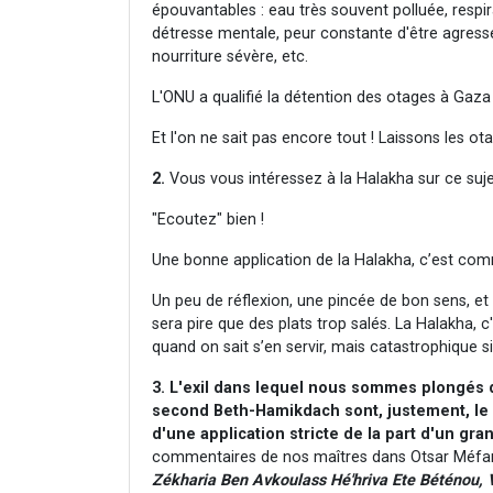
épouvantables : eau très souvent polluée, respir
détresse mentale, peur constante d'être agressé
nourriture sévère, etc.
L'ONU a qualifié la détention des otages à Gaza
Et l'on ne sait pas encore tout ! Laissons les ota
2.
Vous vous intéressez à la Halakha sur ce sujet 
"Ecoutez" bien !
Une bonne application de la Halakha, c’est comm
Un peu de réflexion, une pincée de bon sens, et
sera pire que des plats trop salés. La Halakha, 
quand on sait s’en servir, mais catastrophique si
3. L'exil dans lequel nous sommes plongés d
second Beth-Hamikdach sont, justement, le r
d'une application stricte de la part d'un gr
commentaires de nos maîtres dans Otsar Méfa
Zékharia Ben Avkoulass Hé'hriva Ete Béténou, 