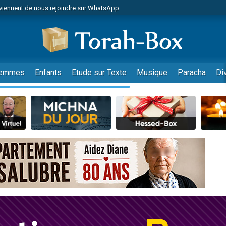
viennent de nous rejoindre sur WhatsApp
r vient de donner son Maasser
nes viennent de faire un don pour Événements Torah-Box
es viennent de faire un don pour Tsédaka : pauvres d'Israel
viennent de nous rejoindre sur WhatsApp
emmes
Enfants
Etude sur Texte
Musique
Paracha
Di
 viennent de demander une bénédiction
es viennent de faire un don pour Diane, 80 ans, dans un appartement insalub
49 places pour étudier en groupe sur Zoom
viennent de nous rejoindre sur WhatsApp
 viennent de demander une bénédiction
49 places pour étudier en groupe sur Zoom
viennent de nous rejoindre sur WhatsApp
viennent de nous rejoindre sur WhatsApp
es viennent de faire un don pour Reloger Rivka, 6 enfants, victime de violences
es viennent de faire un don pour 1 Journée de Vacances Pour les Enfants