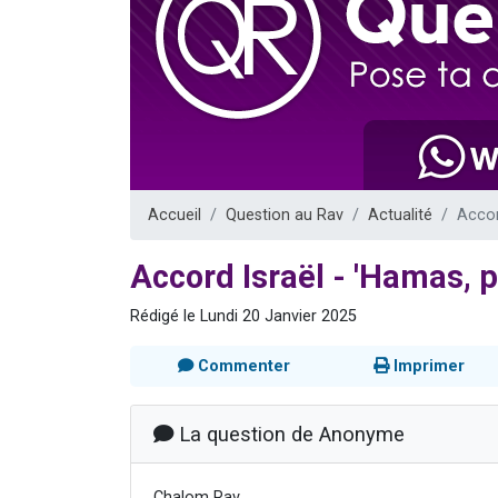
17 personnes
4 personnes 
Il reste 
Eva vient de
Eli vient de 
Accueil
Question au Rav
Actualité
Accor
Accord Israël - 'Hamas, 
Rédigé le Lundi 20 Janvier 2025
Commenter
Imprimer
La question de Anonyme
Chalom Rav,