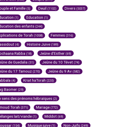
ouple et Famille
Deuil
Divers
(5)
(1102)
(5037)
ducation
Education
(1)
(1)
ducation des enfants
(244)
xplications de Torah
Femmes
(1058)
(316)
assidout
Histoire Juive
(4)
(189)
ochaana Rabba
Jeûne d'Esther
(18)
(69)
eûne de Guedalia
Jeûne du 10 Tévet
(51)
(74)
eûne du 17 Tamouz
Jeûne du 9 Av
(270)
(582)
abbala
Kriat haTorah
(4)
(220)
ag Baomer
(29)
e sens des prénoms hébraïques
(2)
imoud Torah
Mariage
(371)
(772)
élanges lait/viande
Middot
(1)
(69)
oussar
Musique juive
Non-Juifs
(154)
(1)
(249)