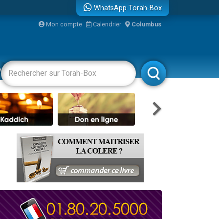
WhatsApp Torah-Box
Mon compte
Calendrier
Columbus
vertissements
Livres
Rabbanim
re
...