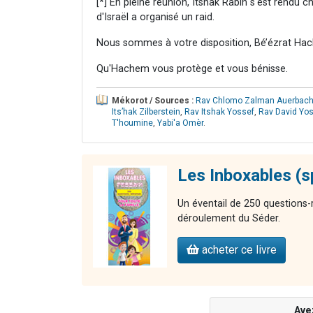
[*] En pleine réunion, Itshak Rabin s'est rendu 
d'Israël a organisé un raid.
Nous sommes à votre disposition, Bé’ézrat Hac
Qu'Hachem vous protège et vous bénisse.
Mékorot / Sources :
Rav Chlomo Zalman Auerbac
Its’hak Zilberstein
,
Rav Itshak Yossef
,
Rav David Yo
T'houmine
,
Yabi'a Omèr
.
Les Inboxables (s
Un éventail de 250 questions-
déroulement du Séder.
acheter ce livre
Ave