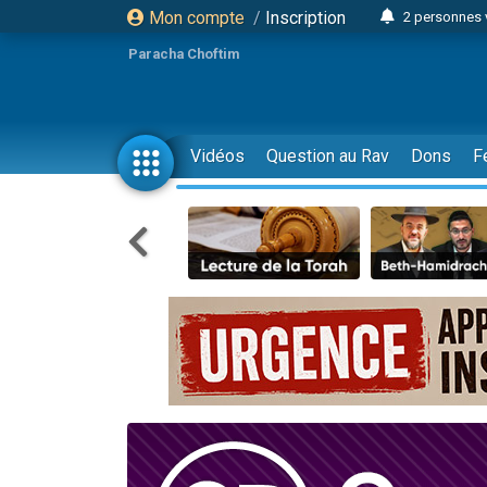
Mon compte
/
Inscription
2 personnes 
Lisbel Esthe
Paracha Choftim
3 person
2 personn
3 personnes 
Vidéos
Question au Rav
Dons
F
11 personnes
3 personn
Il reste 
2 personnes 
29 personnes
Il reste 
2 personnes 
6 personnes 
4 personn
2 personn