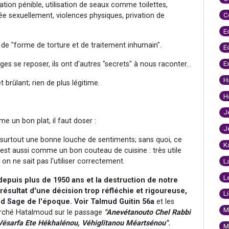
ation pénible, utilisation de seaux comme toilettes,
C
e sexuellement, violences physiques, privation de
E
 de "forme de torture et de traitement inhumain".
E
E
ges se reposer, ils ont d'autres "secrets" à nous raconter...
H
brûlant; rien de plus légitime.
H
J
e un bon plat, il faut doser :
J
 surtout une bonne louche de sentiments; sans quoi, ce
K
c'est aussi comme un bon couteau de cuisine : très utile
 on ne sait pas l'utiliser correctement.
L
L
epuis plus de 1950 ans et la destruction de notre
ésultat d'une décision trop réfléchie et rigoureuse,
L
and Sage de l'époque. Voir Talmud Guitin 56a
et les
M
rché Hatalmoud sur le passage
"Anevétanouto Chel Rabbi
Vésarfa Ete Hékhalénou, Véhiglitanou Méartsénou"
.
M