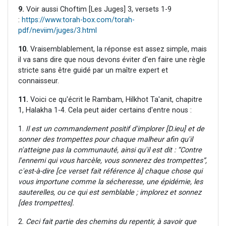
9.
Voir aussi Choftim [Les Juges] 3, versets 1-9
:
https://www.torah-box.com/torah-
pdf/neviim/juges/3.html
10.
Vraisemblablement, la réponse est assez simple, mais
il va sans dire que nous devons éviter d'en faire une règle
stricte sans être guidé par un maître expert et
connaisseur.
11.
Voici ce qu'écrit le Rambam, Hilkhot Ta'anit, chapitre
1, Halakha 1-4. Cela peut aider certains d'entre nous :
1.
Il est un commandement positif d'implorer [D.ieu] et de
sonner des trompettes pour chaque malheur afin qu'il
n'atteigne pas la communauté, ainsi qu'il est dit : “Contre
l'ennemi qui vous harcèle, vous sonnerez des trompettes”,
c'est-à-dire [ce verset fait référence à] chaque chose qui
vous importune comme la sécheresse, une épidémie, les
sauterelles, ou ce qui est semblable ; implorez et sonnez
[des trompettes].
2.
Ceci fait partie des chemins du repentir, à savoir que