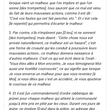
lorsque vient un malheur, que l'on implore et que l'on
sonne [des trompettes], tous sauront que ce mal est venu
du fait de leurs mauvaises actions, comme il est dit :
“C'est vos fautes qui ont fait pencher, etc.”. Et c'est cela
[le repentir] qui permettra d'écarter le malheur.
3.
Par contre, s'ils n'implorent pas [D.ieu], ni ne sonnent
[des trompettes], mais disent : “Cette chose nous est
arrivée naturellement, ce malheur est un hasard”, c'est
une forme de cruauté qui les conduit à poursuivre leurs
mauvaises actions ; ce malheur donnera naissance à
d'autres malheurs. C'est ce qui est écrit dans la Torah :
“Vous êtes allés à Mon encontre, Je vous témoignerai Moi
aussi une hostilité courroucée”, ce qui signifie que lorsque
Je vous enverrai un malheur pour que vous reveniez [à
Moi], si vous dites que c'est un accident, Je vous ajouterai
le courroux de ce malheur.
4.
Et il est [un commandement] d'ordre rabbinique de
jeûner pour chaque malheur qui atteint la communauté
jusqu'à être pris en pitié par les cieux. Durant ces jours de
jeûne, on implore [D.ieu] dans la prière, on adresse des