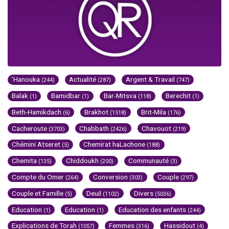
'Hanouka
Actualité
Argent & Travail
(244)
(287)
(747)
Balak
Bamidbar
Bar-Mitsva
Berechit
(1)
(1)
(118)
(1)
Beth-Hamikdach
Brakhot
Brit-Mila
(6)
(1518)
(176)
Cacheroute
Chabbath
Chavouot
(3703)
(2426)
(219)
Chémini Atseret
Chemirat haLachone
(5)
(188)
Chemita
Chiddoukh
Communauté
(135)
(200)
(3)
Compte du Omer
Conversion
Couple
(264)
(303)
(297)
Couple et Famille
Deuil
Divers
(5)
(1102)
(5036)
Education
Education
Education des enfants
(1)
(1)
(244)
Explications de Torah
Femmes
Hassidout
(1057)
(316)
(4)