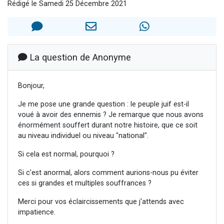
Rédigé le Samedi 25 Décembre 2021
Dovan vient de donner son Maasser
2 personnes viennent de nous rejoindre sur WhatsApp
2 personnes viennent de nous rejoindre sur WhatsApp
Malgorzata vient de donner son Maasser
La question de Anonyme
3 personnes viennent de nous rejoindre sur WhatsApp
Bonjour,
Je me pose une grande question : le peuple juif est-il
voué à avoir des ennemis ? Je remarque que nous avons
énormément souffert durant notre histoire, que ce soit
au niveau individuel ou niveau "national".
Si cela est normal, pourquoi ?
Si c'est anormal, alors comment aurions-nous pu éviter
ces si grandes et multiples souffrances ?
Merci pour vos éclaircissements que j'attends avec
impatience.