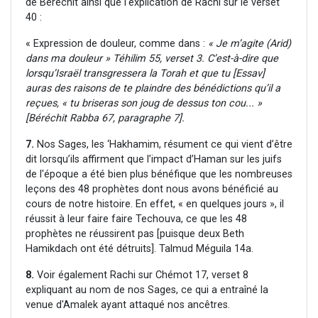
de Béréchit ainsi que l'explication de Rachi sur le verset
40 :
« Expression de douleur, comme dans :
« Je m’agite (Arid)
dans ma douleur » Téhilim 55, verset 3. C’est-à-dire que
lorsqu’Israël transgressera la Torah et que tu [Essav]
auras des raisons de te plaindre des bénédictions qu’il a
reçues, « tu briseras son joug de dessus ton cou... »
[Béréchit Rabba 67, paragraphe 7].
7.
Nos Sages, les ‘Hakhamim, résument ce qui vient d’être
dit lorsqu’ils affirment que l’impact d’Haman sur les juifs
de l'époque a été bien plus bénéfique que les nombreuses
leçons des 48 prophètes dont nous avons bénéficié au
cours de notre histoire. En effet, « en quelques jours », il
réussit à leur faire faire Techouva, ce que les 48
prophètes ne réussirent pas [puisque deux Beth
Hamikdach ont été détruits]. Talmud Méguila 14a.
8.
Voir également Rachi sur Chémot 17, verset 8
expliquant au nom de nos Sages, ce qui a entraîné la
venue d'Amalek ayant attaqué nos ancêtres.