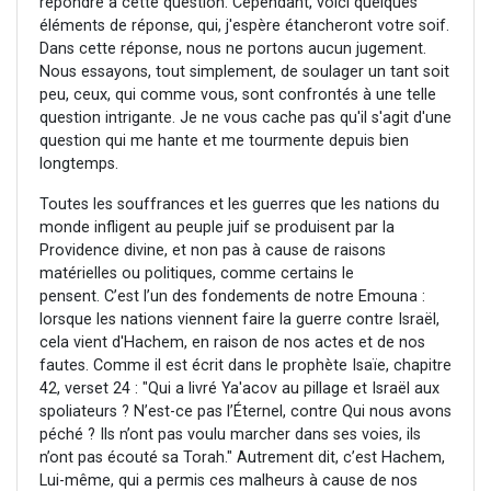
répondre à cette question. Cependant, voici quelques
éléments de réponse, qui, j'espère étancheront votre soif.
Dans cette réponse, nous ne portons aucun jugement.
Nous essayons, tout simplement, de soulager un tant soit
peu, ceux, qui comme vous, sont confrontés à une telle
question intrigante. Je ne vous cache pas qu'il s'agit d'une
question qui me hante et me tourmente depuis bien
longtemps.
Toutes les souffrances et les guerres que les nations du
monde infligent au peuple juif se produisent par la
Providence divine, et non pas à cause de raisons
matérielles ou politiques, comme certains le
pensent. C’est l’un des fondements de notre Emouna :
lorsque les nations viennent faire la guerre contre Israël,
cela vient d'Hachem, en raison de nos actes et de nos
fautes. Comme il est écrit dans le prophète Isaïe, chapitre
42, verset 24 : "Qui a livré Ya'acov au pillage et Israël aux
spoliateurs ? N’est-ce pas l’Éternel, contre Qui nous avons
péché ? Ils n’ont pas voulu marcher dans ses voies, ils
n’ont pas écouté sa Torah." Autrement dit, c’est Hachem,
Lui-même, qui a permis ces malheurs à cause de nos