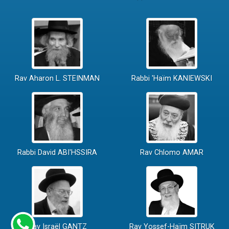
Rav Aharon L. STEINMAN
Rabbi 'Haïm KANIEWSKI
Rabbi David ABI'HSSIRA
Rav Chlomo AMAR
Rav Israël GANTZ
Rav Yossef-Haïm SITRUK