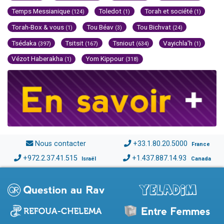
Temps Messianique
Toledot
Torah et société
(124)
(1)
(1)
Torah-Box & vous
Tou Béav
Tou Bichvat
(1)
(3)
(24)
Tsédaka
Tsitsit
Tsniout
Vayichla'h
(397)
(167)
(634)
(1)
Vézot Haberakha
Yom Kippour
(1)
(318)
Nous contacter
+33.1.80.20.5000
France
+972.2.37.41.515
+1.437.887.14.93
Israël
Canada