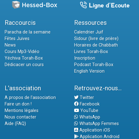
Raccourcis
Ressources
Paracha de la semaine
Calendrier Juif
Fêtes Juives
Sidour (livre de prière)
News
Horaires de Chabbath
Cours Mp3-Vidéo
Livres Torah-Box
Yéchiva Torah-Box
Inscription
Dédicacer un cours
Podcast Torah-Box
English Version
L'association
Retrouvez-nous...
A propos de l'association
Twitter
Faire un don !
Facebook
Mentions légales
YouTube
Nous contacter
WhatsApp
Aide (FAQ)
WhatsApp Femmes
Application iOS
Application Android