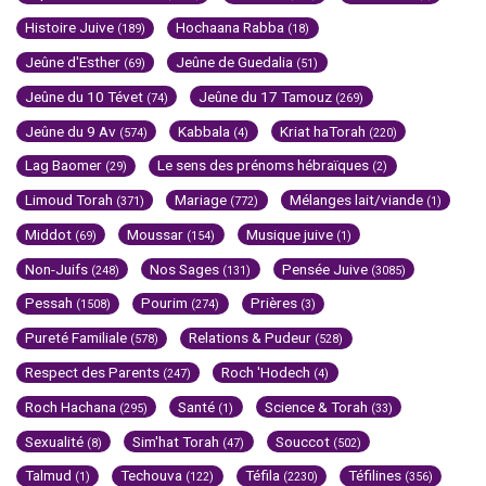
Histoire Juive
Hochaana Rabba
(189)
(18)
Jeûne d'Esther
Jeûne de Guedalia
(69)
(51)
Jeûne du 10 Tévet
Jeûne du 17 Tamouz
(74)
(269)
Jeûne du 9 Av
Kabbala
Kriat haTorah
(574)
(4)
(220)
Lag Baomer
Le sens des prénoms hébraïques
(29)
(2)
Limoud Torah
Mariage
Mélanges lait/viande
(371)
(772)
(1)
Middot
Moussar
Musique juive
(69)
(154)
(1)
Non-Juifs
Nos Sages
Pensée Juive
(248)
(131)
(3085)
Pessah
Pourim
Prières
(1508)
(274)
(3)
Pureté Familiale
Relations & Pudeur
(578)
(528)
Respect des Parents
Roch 'Hodech
(247)
(4)
Roch Hachana
Santé
Science & Torah
(295)
(1)
(33)
Sexualité
Sim'hat Torah
Souccot
(8)
(47)
(502)
Talmud
Techouva
Téfila
Téfilines
(1)
(122)
(2230)
(356)