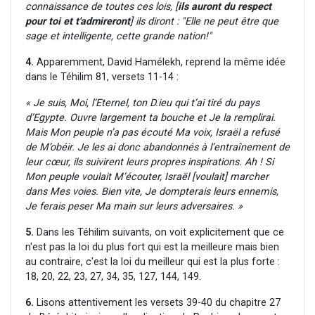
connaissance de toutes ces lois, [
ils auront du respect
pour toi et t'admireront
] ils diront : "Elle ne peut être que
sage et intelligente, cette grande nation!"
4.
Apparemment, David Hamélekh, reprend la même idée
dans le Téhilim 81, versets 11-14 :
«
Je suis, Moi, l’Eternel, ton D.ieu qui t’ai tiré du pays
d’Egypte. Ouvre largement ta bouche et Je la remplirai.
Mais Mon peuple n’a pas écouté Ma voix, Israël a refusé
de M’obéir. Je les ai donc abandonnés à l’entraînement de
leur cœur, ils suivirent leurs propres inspirations. Ah ! Si
Mon peuple voulait M’écouter, Israël [voulait] marcher
dans Mes voies. Bien vite, Je dompterais leurs ennemis,
Je ferais peser Ma main sur leurs adversaires. »
5.
Dans les Téhilim suivants, on voit explicitement que ce
n'est pas la loi du plus fort qui est la meilleure mais bien
au contraire, c'est la loi du meilleur qui est la plus forte :
18, 20, 22, 23, 27, 34, 35, 127, 144, 149.
6.
Lisons attentivement les versets 39-40 du chapitre 27