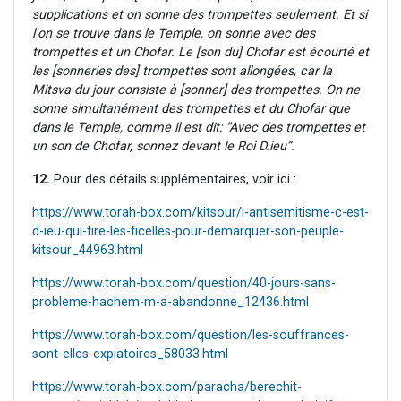
supplications et on sonne des trompettes seulement. Et si
l'on se trouve dans le Temple, on sonne avec des
trompettes et un Chofar. Le [son du] Chofar est écourté et
les [sonneries des] trompettes sont allongées, car la
Mitsva du jour consiste à [sonner] des trompettes. On ne
sonne simultanément des trompettes et du Chofar que
dans le Temple, comme il est dit: “Avec des trompettes et
un son de Chofar, sonnez devant le Roi D.ieu”.
12.
Pour des détails supplémentaires, voir ici :
https://www.torah-box.com/kitsour/l-antisemitisme-c-est-
d-ieu-qui-tire-les-ficelles-pour-demarquer-son-peuple-
kitsour_44963.html
https://www.torah-box.com/question/40-jours-sans-
probleme-hachem-m-a-abandonne_12436.html
https://www.torah-box.com/question/les-souffrances-
sont-elles-expiatoires_58033.html
https://www.torah-box.com/paracha/berechit-