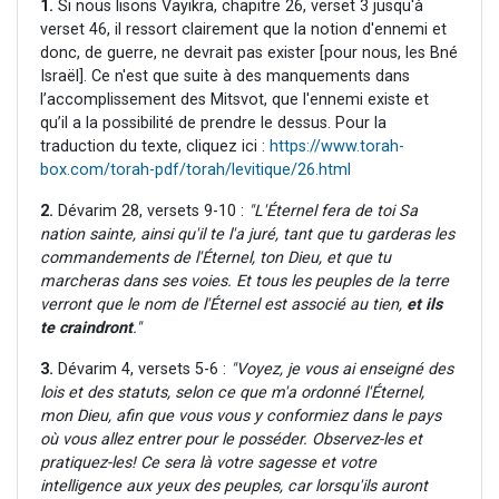
1.
Si nous lisons Vayikra, chapitre 26, verset 3 jusqu'à
verset 46, il ressort clairement que la notion d'ennemi et
donc, de guerre, ne devrait pas exister [pour nous, les Bné
Israël]. Ce n'est que suite à des manquements dans
l’accomplissement des Mitsvot, que l'ennemi existe et
qu’il a la possibilité de prendre le dessus. Pour la
traduction du texte, cliquez ici :
https://www.torah-
box.com/torah-pdf/torah/levitique/26.html
2.
Dévarim 28, versets 9-10 :
"L'Éternel fera de toi Sa
nation sainte, ainsi qu'il te l'a juré, tant que tu garderas les
commandements de l'Éternel, ton Dieu, et que tu
marcheras dans ses voies. Et tous les peuples de la terre
verront que le nom de l'Éternel est associé au tien,
et ils
te craindront
."
3.
Dévarim 4, versets 5-6 :
"Voyez, je vous ai enseigné des
lois et des statuts, selon ce que m'a ordonné l'Éternel,
mon Dieu, afin que vous vous y conformiez dans le pays
où vous allez entrer pour le posséder.
Observez-les et
pratiquez-les! Ce sera là votre sagesse et votre
intelligence aux yeux des peuples, car lorsqu'ils auront