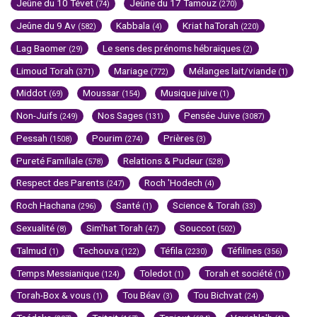
Jeûne du 10 Tévet
Jeûne du 17 Tamouz
(74)
(270)
Jeûne du 9 Av
Kabbala
Kriat haTorah
(582)
(4)
(220)
Lag Baomer
Le sens des prénoms hébraïques
(29)
(2)
Limoud Torah
Mariage
Mélanges lait/viande
(371)
(772)
(1)
Middot
Moussar
Musique juive
(69)
(154)
(1)
Non-Juifs
Nos Sages
Pensée Juive
(249)
(131)
(3087)
Pessah
Pourim
Prières
(1508)
(274)
(3)
Pureté Familiale
Relations & Pudeur
(578)
(528)
Respect des Parents
Roch 'Hodech
(247)
(4)
Roch Hachana
Santé
Science & Torah
(296)
(1)
(33)
Sexualité
Sim'hat Torah
Souccot
(8)
(47)
(502)
Talmud
Techouva
Téfila
Téfilines
(1)
(122)
(2230)
(356)
Temps Messianique
Toledot
Torah et société
(124)
(1)
(1)
Torah-Box & vous
Tou Béav
Tou Bichvat
(1)
(3)
(24)