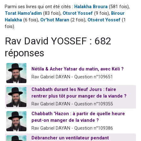
Il reste 49 places pour étudier en groupe sur Zoom
Parmi ses livres qui ont été cités :
Halakha Broura
(581 fois),
Torat Hamo'adim
(83 fois),
Otsrot Yossef
(9 fois),
Birour
12 nouvelles musiques dans Torah-Box Music
Halakha
(6 fois),
Or'hot Maran
(2 fois),
Otsérot Yossef
(1
3 personnes viennent de nous rejoindre sur WhatsApp
fois).
2 personnes viennent de nous rejoindre sur WhatsApp
Rav David YOSSEF : 682
2 personnes viennent de nous rejoindre sur WhatsApp
réponses
Nétila & Acher Yatsar du matin, avec Kéli ?
Rav Gabriel DAYAN - Question n°109651
Chabbath durant les Neuf Jours : faire
rentrer plus tôt pour manger de la viande ?
Rav Gabriel DAYAN - Question n°109355
Chabbath 'Hazon : à partir de quelle heure
peut-on manger de la viande ?
Rav Gabriel DAYAN - Question n°109386
Débrancher un ventilateur pendant