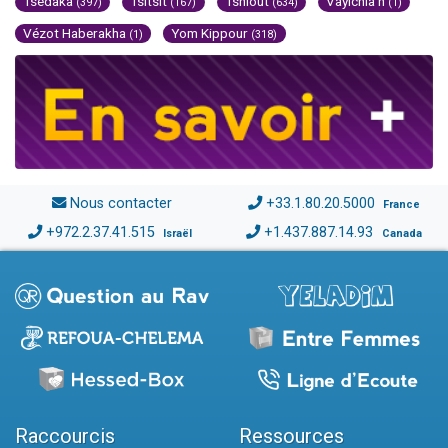
Tsédaka
Tsitsit
Tsniout
Vayichla'h
(397)
(167)
(634)
(1)
Vézot Haberakha
Yom Kippour
(1)
(318)
Nous contacter
+33.1.80.20.5000
France
+972.2.37.41.515
+1.437.887.14.93
Israël
Canada
Raccourcis
Ressources