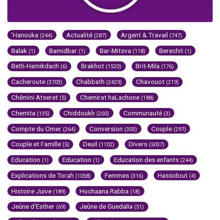
'Hanouka
Actualité
Argent & Travail
(244)
(287)
(747)
Balak
Bamidbar
Bar-Mitsva
Berechit
(1)
(1)
(118)
(1)
Beth-Hamikdach
Brakhot
Brit-Mila
(6)
(1520)
(176)
Cacheroute
Chabbath
Chavouot
(3703)
(2429)
(219)
Chémini Atseret
Chemirat haLachone
(5)
(188)
Chemita
Chiddoukh
Communauté
(135)
(200)
(3)
Compte du Omer
Conversion
Couple
(264)
(303)
(297)
Couple et Famille
Deuil
Divers
(5)
(1102)
(5037)
Education
Education
Education des enfants
(1)
(1)
(244)
Explications de Torah
Femmes
Hassidout
(1058)
(316)
(4)
Histoire Juive
Hochaana Rabba
(189)
(18)
Jeûne d'Esther
Jeûne de Guedalia
(69)
(51)