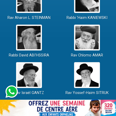
Rav Aharon L. STEINMAN
Rabbi 'Haïm KANIEWSKI
Rabbi David ABI'HSSIRA
Rav Chlomo AMAR
Rav Israël GANTZ
Rav Yossef-Haïm SITRUK