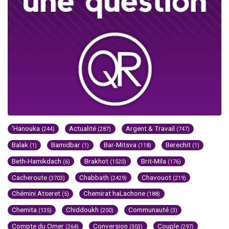
'Hanouka
Actualité
Argent & Travail
(244)
(287)
(747)
Balak
Bamidbar
Bar-Mitsva
Berechit
(1)
(1)
(118)
(1)
Beth-Hamikdach
Brakhot
Brit-Mila
(6)
(1520)
(176)
Cacheroute
Chabbath
Chavouot
(3703)
(2429)
(219)
Chémini Atseret
Chemirat haLachone
(5)
(188)
Chemita
Chiddoukh
Communauté
(135)
(200)
(3)
Compte du Omer
Conversion
Couple
(264)
(303)
(297)