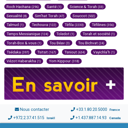
Roch Hachana
Santé
Science & Torah
(296)
(1)
(33)
Sexualité
Sim'hat Torah
Souccot
(8)
(47)
(502)
Talmud
Techouva
Téfila
Téfilines
(1)
(122)
(2230)
(356)
Temps Messianique
Toledot
Torah et société
(124)
(1)
(1)
Torah-Box & vous
Tou Béav
Tou Bichvat
(1)
(3)
(24)
Tsédaka
Tsitsit
Tsniout
Vayichla'h
(397)
(167)
(634)
(1)
Vézot Haberakha
Yom Kippour
(1)
(318)
Nous contacter
+33.1.80.20.5000
France
+972.2.37.41.515
+1.437.887.14.93
Israël
Canada