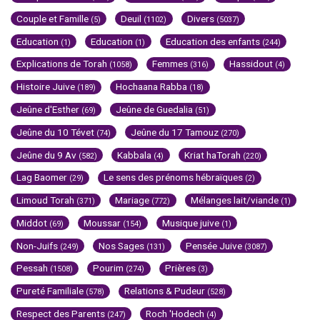
Couple et Famille
Deuil
Divers
(5)
(1102)
(5037)
Education
Education
Education des enfants
(1)
(1)
(244)
Explications de Torah
Femmes
Hassidout
(1058)
(316)
(4)
Histoire Juive
Hochaana Rabba
(189)
(18)
Jeûne d'Esther
Jeûne de Guedalia
(69)
(51)
Jeûne du 10 Tévet
Jeûne du 17 Tamouz
(74)
(270)
Jeûne du 9 Av
Kabbala
Kriat haTorah
(582)
(4)
(220)
Lag Baomer
Le sens des prénoms hébraïques
(29)
(2)
Limoud Torah
Mariage
Mélanges lait/viande
(371)
(772)
(1)
Middot
Moussar
Musique juive
(69)
(154)
(1)
Non-Juifs
Nos Sages
Pensée Juive
(249)
(131)
(3087)
Pessah
Pourim
Prières
(1508)
(274)
(3)
Pureté Familiale
Relations & Pudeur
(578)
(528)
Respect des Parents
Roch 'Hodech
(247)
(4)