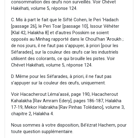
consommation des œufs non surveillés. Voir Chévet
Hakéhati, volume 5, réponse 124.
C. Mis à part le fait que le Sifté Cohen, le Peri ‘Hadach
[passage 26], le Peri Toar [passage 10], Issour Véhéter
[Klal 42, Halakha 8] et d’autres Posskim se soient
opposés au Minhag rapporté dans le Choul'han ‘Aroukh ;
de nos jours, il ne faut pas s’appuyer, à priori [pour les
Séfarades], sur la couleur des œufs car les industriels
utilisent des colorants, ce qui brouille les pistes. Voir
Chévet Hakéhati, volume 5, réponse 124.
D. Même pour les Séfarades, à priori, il ne faut pas
s’appuyer sur la couleur des œufs, uniquement.
Voir Hacacherout Léma’assé, page 190, Hacacherout
Kahalakha [Rav Amram Edery], pages 186-187, Halakha
17-19, Mekor Habrakha [Rav Pinhas Tolédano], volume 3,
chapitre 2, Halakha 4.
Nous sommes à votre disposition, Bé’ézrat Hachem, pour
toute question supplémentaire.