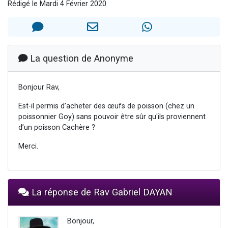
Rédigé le Mardi 4 Février 2020
4 personnes viennent de nous rejoindre sur WhatsApp
3 personnes viennent de nous rejoindre sur WhatsApp
3 personnes viennent de faire un don pour 5 jours de vacances aux Orphelins
Odaya vient de donner son Maasser
La question de Anonyme
2 personnes viennent de faire un don pour Tsédaka : pauvres d'Israel
Bonjour Rav,
Est-il permis d’acheter des œufs de poisson (chez un
poissonnier Goy) sans pouvoir être sûr qu'ils proviennent
d’un poisson Cachère ?
Merci.
La réponse de Rav Gabriel DAYAN
Bonjour,