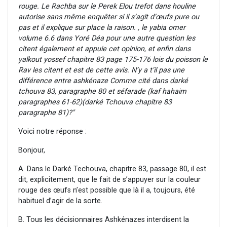
rouge. Le Rachba sur le Perek Elou trefot dans houline
autorise sans même enquêter si il s’agit d’œufs pure ou
pas et il explique sur place la raison. , le yabia omer
volume 6.6 dans Yoré Déa pour une autre question les
citent également et appuie cet opinion, et enfin dans
yalkout yossef chapitre 83 page 175-176 lois du poisson le
Rav les citent et est de cette avis. N’y a t’il pas une
différence entre ashkénaze Comme cité dans darké
tchouva 83, paragraphe 80 et séfarade (kaf hahaim
paragraphes 61-62)(darké Tchouva chapitre 83
paragraphe 81)?"
Voici notre réponse :
Bonjour,
A. Dans le Darké Techouva, chapitre 83, passage 80, il est
dit, explicitement, que le fait de s’appuyer sur la couleur
rouge des œufs n’est possible que là il a, toujours, été
habituel d’agir de la sorte.
B. Tous les décisionnaires Ashkénazes interdisent la