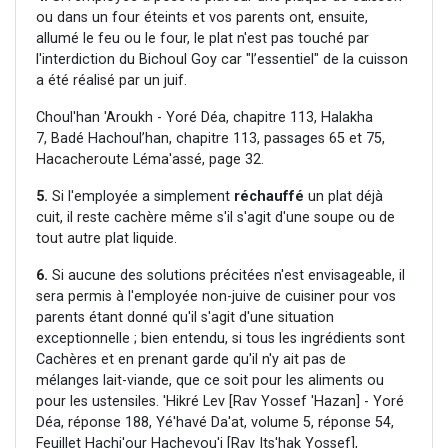
ou dans un four éteints et vos parents ont, ensuite,
allumé le feu ou le four, le plat n'est pas touché par
l'interdiction du Bichoul Goy car "l’essentiel" de la cuisson
a été réalisé par un juif.
Choul'han 'Aroukh - Yoré Déa, chapitre 113, Halakha
7, Badé Hachoul’han, chapitre 113, passages 65 et 75,
Hacacheroute Léma'assé, page 32.
5.
Si l'employée a simplement
réchauffé
un plat déjà
cuit, il reste cachère même s'il s'agit d'une soupe ou de
tout autre plat liquide.
6.
Si aucune des solutions précitées n'est envisageable, il
sera permis à l'employée non-juive de cuisiner pour vos
parents étant donné qu'il s'agit d'une situation
exceptionnelle ; bien entendu, si tous les ingrédients sont
Cachères et en prenant garde qu'il n'y ait pas de
mélanges lait-viande, que ce soit pour les aliments ou
pour les ustensiles. 'Hikré Lev [Rav Yossef 'Hazan] - Yoré
Déa, réponse 188, Yé'havé Da'at, volume 5, réponse 54,
Feuillet Hachi'our Hachevou'i [Rav Its'hak Yossef],