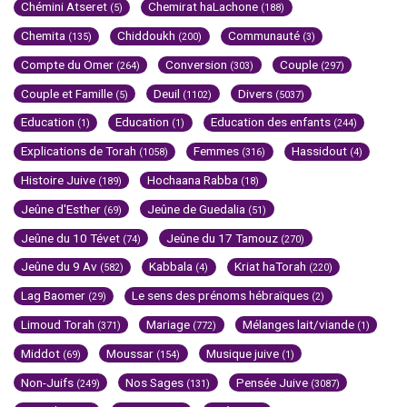
Chémini Atseret
Chemirat haLachone
(5)
(188)
Chemita
Chiddoukh
Communauté
(135)
(200)
(3)
Compte du Omer
Conversion
Couple
(264)
(303)
(297)
Couple et Famille
Deuil
Divers
(5)
(1102)
(5037)
Education
Education
Education des enfants
(1)
(1)
(244)
Explications de Torah
Femmes
Hassidout
(1058)
(316)
(4)
Histoire Juive
Hochaana Rabba
(189)
(18)
Jeûne d'Esther
Jeûne de Guedalia
(69)
(51)
Jeûne du 10 Tévet
Jeûne du 17 Tamouz
(74)
(270)
Jeûne du 9 Av
Kabbala
Kriat haTorah
(582)
(4)
(220)
Lag Baomer
Le sens des prénoms hébraïques
(29)
(2)
Limoud Torah
Mariage
Mélanges lait/viande
(371)
(772)
(1)
Middot
Moussar
Musique juive
(69)
(154)
(1)
Non-Juifs
Nos Sages
Pensée Juive
(249)
(131)
(3087)