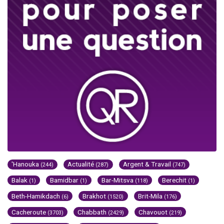
'Hanouka
Actualité
Argent & Travail
(244)
(287)
(747)
Balak
Bamidbar
Bar-Mitsva
Berechit
(1)
(1)
(118)
(1)
Beth-Hamikdach
Brakhot
Brit-Mila
(6)
(1520)
(176)
Cacheroute
Chabbath
Chavouot
(3703)
(2429)
(219)