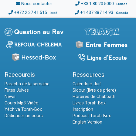
Nous contacter
+33.1.80.20.5000
France
+972.2.37.41.515
+1.437.887.14.93
Israël
Canada
Raccourcis
Ressources
Paracha de la semaine
Calendrier Juif
Fêtes Juives
Sidour (livre de prière)
News
Horaires de Chabbath
Cours Mp3-Vidéo
Livres Torah-Box
Yéchiva Torah-Box
Inscription
Dédicacer un cours
Podcast Torah-Box
English Version