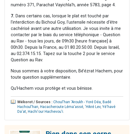
numéro 371, Parachat Vayichla'h, année 5783, page 4.
7.
Dans certains cas, lorsque le plat est touché par
l'interdiction du Bichoul Goy, l'ustensile nécessite d'être
cachérisé avant une autre utilisation. Je vous invite à me
contacter par le biais du service téléphonique - Question
au Rav - tous les jours, de 09h30 [heure française] à
00h30. Depuis la France, au 01.80.20.50.00. Depuis Israël,
au 02.374.15.15. Tapez sur la touche 2 pour le service
Question au Rav.
Nous sommes à votre disposition, Bé’ézrat Hachem, pour
toute question supplémentaire.
Qu’Hachem vous protège et vous bénisse.
Mékorot / Sources :
Choul'han 'Aroukh - Yoré Déa
,
Badé
Hachoul'han
,
Hacacheroute Léma'assé
,
'Hikré Lev
,
Yé'havé
Da'at
,
Hachi'our Hachevou'i
.