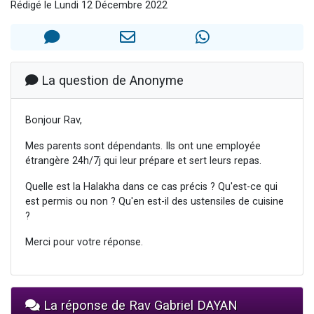
Rédigé le Lundi 12 Décembre 2022
Il reste 49 places pour étudier en groupe sur Zoom
12 nouvelles musiques dans Torah-Box Music
3 personnes viennent de nous rejoindre sur WhatsApp
2 personnes viennent de nous rejoindre sur WhatsApp
La question de Anonyme
2 personnes viennent de nous rejoindre sur WhatsApp
Bonjour Rav,
Mes parents sont dépendants. Ils ont une employée
étrangère 24h/7j qui leur prépare et sert leurs repas.
Quelle est la Halakha dans ce cas précis ? Qu'est-ce qui
est permis ou non ? Qu'en est-il des ustensiles de cuisine
?
Merci pour votre réponse.
La réponse de Rav Gabriel DAYAN