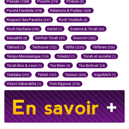
Pessah
Pourim
Prières
(1508)
(274)
(3)
Pureté Familiale
Relations & Pudeur
(578)
(528)
Respect des Parents
Roch 'Hodech
(247)
(4)
Roch Hachana
Santé
Science & Torah
(296)
(1)
(33)
Sexualité
Sim'hat Torah
Souccot
(8)
(47)
(502)
Talmud
Techouva
Téfila
Téfilines
(1)
(122)
(2230)
(356)
Temps Messianique
Toledot
Torah et société
(124)
(1)
(1)
Torah-Box & vous
Tou Béav
Tou Bichvat
(1)
(3)
(24)
Tsédaka
Tsitsit
Tsniout
Vayichla'h
(397)
(167)
(634)
(1)
Vézot Haberakha
Yom Kippour
(1)
(318)