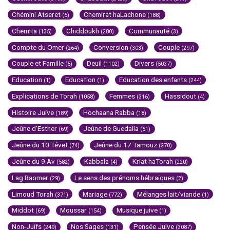
Chémini Atseret
Chemirat haLachone
(5)
(188)
Chemita
Chiddoukh
Communauté
(135)
(200)
(3)
Compte du Omer
Conversion
Couple
(264)
(303)
(297)
Couple et Famille
Deuil
Divers
(5)
(1102)
(5037)
Education
Education
Education des enfants
(1)
(1)
(244)
Explications de Torah
Femmes
Hassidout
(1058)
(316)
(4)
Histoire Juive
Hochaana Rabba
(189)
(18)
Jeûne d'Esther
Jeûne de Guedalia
(69)
(51)
Jeûne du 10 Tévet
Jeûne du 17 Tamouz
(74)
(270)
Jeûne du 9 Av
Kabbala
Kriat haTorah
(582)
(4)
(220)
Lag Baomer
Le sens des prénoms hébraïques
(29)
(2)
Limoud Torah
Mariage
Mélanges lait/viande
(371)
(772)
(1)
Middot
Moussar
Musique juive
(69)
(154)
(1)
Non-Juifs
Nos Sages
Pensée Juive
(249)
(131)
(3087)