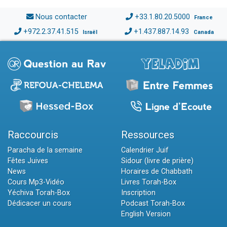
Nous contacter
+33.1.80.20.5000
France
+972.2.37.41.515
+1.437.887.14.93
Israël
Canada
Raccourcis
Ressources
Paracha de la semaine
Calendrier Juif
Fêtes Juives
Sidour (livre de prière)
News
Horaires de Chabbath
Cours Mp3-Vidéo
Livres Torah-Box
Yéchiva Torah-Box
Inscription
Dédicacer un cours
Podcast Torah-Box
English Version