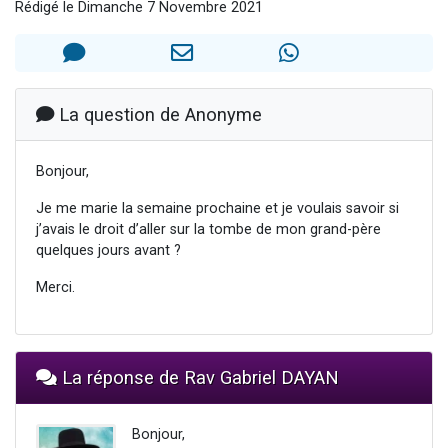
Rédigé le Dimanche 7 Novembre 2021
2 personnes viennent de faire un don pour 1 Journée de Vacances Pour les Enfants
17 personnes viennent de demander une bénédiction
4 personnes viennent de nous rejoindre sur WhatsApp
Il reste 49 places pour étudier en groupe sur Zoom
La question de Anonyme
2 personnes viennent de nous rejoindre sur WhatsApp
Bonjour,
Je me marie la semaine prochaine et je voulais savoir si
j’avais le droit d’aller sur la tombe de mon grand-père
quelques jours avant ?
Merci.
La réponse de Rav Gabriel DAYAN
Bonjour,