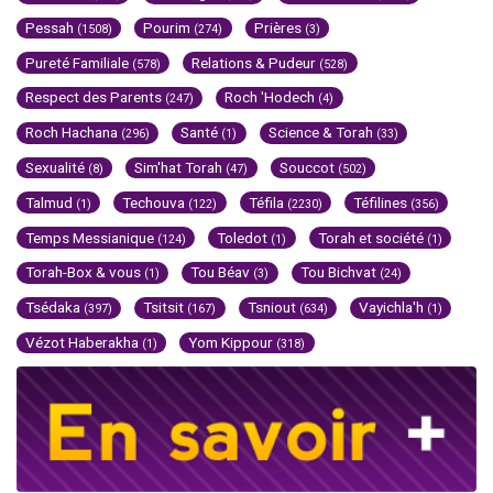
Pessah
Pourim
Prières
(1508)
(274)
(3)
Pureté Familiale
Relations & Pudeur
(578)
(528)
Respect des Parents
Roch 'Hodech
(247)
(4)
Roch Hachana
Santé
Science & Torah
(296)
(1)
(33)
Sexualité
Sim'hat Torah
Souccot
(8)
(47)
(502)
Talmud
Techouva
Téfila
Téfilines
(1)
(122)
(2230)
(356)
Temps Messianique
Toledot
Torah et société
(124)
(1)
(1)
Torah-Box & vous
Tou Béav
Tou Bichvat
(1)
(3)
(24)
Tsédaka
Tsitsit
Tsniout
Vayichla'h
(397)
(167)
(634)
(1)
Vézot Haberakha
Yom Kippour
(1)
(318)