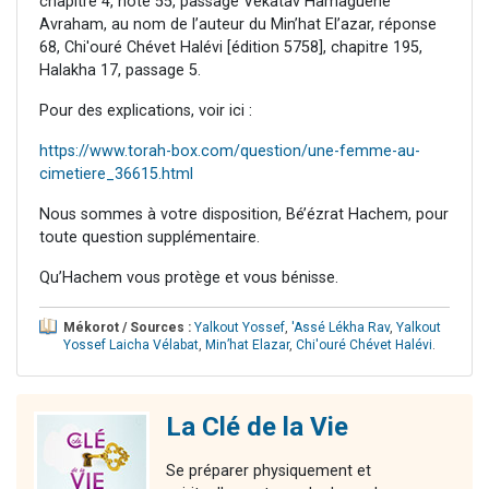
chapitre 4, note 55, passage Vékatav Hamaguène
Avraham, au nom de l’auteur du Min’hat El’azar, réponse
68, Chi'ouré Chévet Halévi [édition 5758], chapitre 195,
Halakha 17, passage 5.
Pour des explications, voir ici :
https://www.torah-box.com/question/une-femme-au-
cimetiere_36615.html
Nous sommes à votre disposition, Bé’ézrat Hachem, pour
toute question supplémentaire.
Qu’Hachem vous protège et vous bénisse.
Mékorot / Sources :
Yalkout Yossef
,
'Assé Lékha Rav
,
Yalkout
Yossef Laicha Vélabat
,
Min’hat Elazar
,
Chi'ouré Chévet Halévi
.
La Clé de la Vie
Se préparer physiquement et