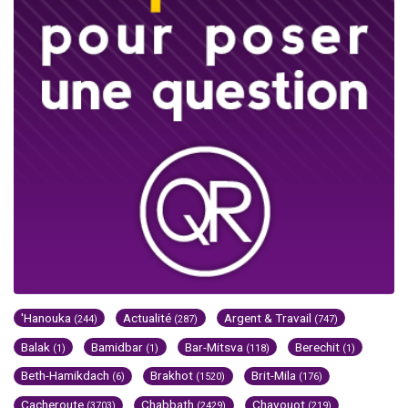
'Hanouka
Actualité
Argent & Travail
(244)
(287)
(747)
Balak
Bamidbar
Bar-Mitsva
Berechit
(1)
(1)
(118)
(1)
Beth-Hamikdach
Brakhot
Brit-Mila
(6)
(1520)
(176)
Cacheroute
Chabbath
Chavouot
(3703)
(2429)
(219)