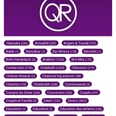
'Hanouka
Actualité
Argent & Travail
(244)
(287)
(747)
Balak
Bamidbar
Bar-Mitsva
Berechit
(1)
(1)
(118)
(1)
Beth-Hamikdach
Brakhot
Brit-Mila
(6)
(1520)
(176)
Cacheroute
Chabbath
Chavouot
(3703)
(2429)
(219)
Chémini Atseret
Chemirat haLachone
(5)
(188)
Chemita
Chiddoukh
Communauté
(135)
(200)
(3)
Compte du Omer
Conversion
Couple
(264)
(303)
(297)
Couple et Famille
Deuil
Divers
(5)
(1102)
(5037)
Education
Education
Education des enfants
(1)
(1)
(244)