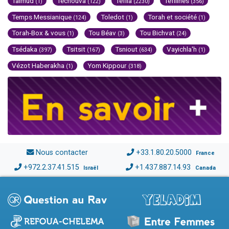
Talmud
Techouva
Téfila
Téfilines
(1)
(122)
(2230)
(356)
Temps Messianique
Toledot
Torah et société
(124)
(1)
(1)
Torah-Box & vous
Tou Béav
Tou Bichvat
(1)
(3)
(24)
Tsédaka
Tsitsit
Tsniout
Vayichla'h
(397)
(167)
(634)
(1)
Vézot Haberakha
Yom Kippour
(1)
(318)
Nous contacter
+33.1.80.20.5000
France
+972.2.37.41.515
+1.437.887.14.93
Israël
Canada