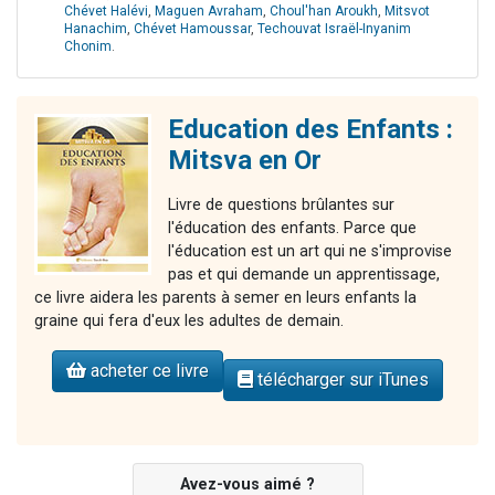
Chévet Halévi
,
Maguen Avraham
,
Choul'han Aroukh
,
Mitsvot
Hanachim
,
Chévet Hamoussar
,
Techouvat Israël-Inyanim
Chonim
.
Education des Enfants :
Mitsva en Or
Livre de questions brûlantes sur
l'éducation des enfants. Parce que
l'éducation est un art qui ne s'improvise
pas et qui demande un apprentissage,
ce livre aidera les parents à semer en leurs enfants la
graine qui fera d'eux les adultes de demain.
acheter ce livre
télécharger sur iTunes
Avez-vous aimé ?