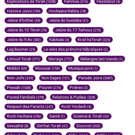
Explications de Torah
Femmes
Hassidout
(1058)
(316)
(4)
Histoire Juive
Hochaana Rabba
(189)
(18)
Jeûne d'Esther
Jeûne de Guedalia
(69)
(51)
Jeûne du 10 Tévet
Jeûne du 17 Tamouz
(74)
(270)
Jeûne du 9 Av
Kabbala
Kriat haTorah
(582)
(4)
(220)
Lag Baomer
Le sens des prénoms hébraïques
(29)
(2)
Limoud Torah
Mariage
Mélanges lait/viande
(371)
(772)
(1)
Middot
Moussar
Musique juive
(69)
(154)
(1)
Non-Juifs
Nos Sages
Pensée Juive
(249)
(131)
(3087)
Pessah
Pourim
Prières
(1508)
(274)
(3)
Pureté Familiale
Relations & Pudeur
(578)
(528)
Respect des Parents
Roch 'Hodech
(247)
(4)
Roch Hachana
Santé
Science & Torah
(296)
(1)
(33)
Sexualité
Sim'hat Torah
Souccot
(8)
(47)
(502)