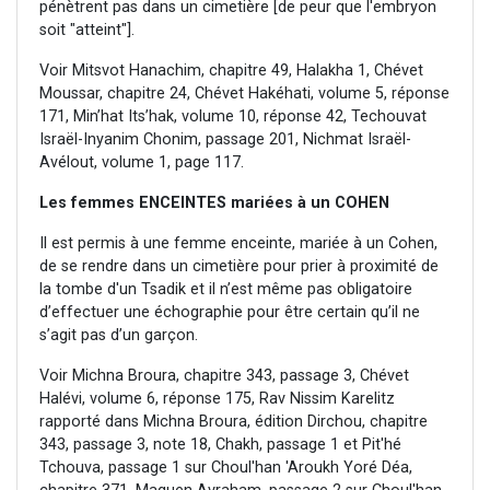
pénètrent pas dans un cimetière [de peur que l'embryon
soit "atteint"].
Voir Mitsvot Hanachim, chapitre 49, Halakha 1, Chévet
Moussar, chapitre 24, Chévet Hakéhati, volume 5, réponse
171, Min’hat Its’hak, volume 10, réponse 42, Techouvat
Israël-Inyanim Chonim, passage 201, Nichmat Israël-
Avélout, volume 1, page 117.
Les femmes ENCEINTES mariées à un COHEN
Il est permis à une femme enceinte, mariée à un Cohen,
de se rendre dans un cimetière pour prier à proximité de
la tombe d'un Tsadik et il n’est même pas obligatoire
d’effectuer une échographie pour être certain qu’il ne
s’agit pas d’un garçon.
Voir Michna Broura, chapitre 343, passage 3, Chévet
Halévi, volume 6, réponse 175, Rav Nissim Karelitz
rapporté dans Michna Broura, édition Dirchou, chapitre
343, passage 3, note 18, Chakh, passage 1 et Pit'hé
Tchouva, passage 1 sur Choul'han 'Aroukh Yoré Déa,