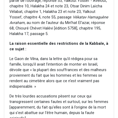
partie de l’ouvrage, réponse 53, Yalkout Yossef - Avélout,
chapitre 10, Halakha 24 et note 23, Otsar Dinim Laïcha
Vélabat, chapitre 1, Halakha 23 et note 23, Yalkout
Yossef, chapitre 4, note 55, passage
Vékatav Hamaguène
Avraham
, au nom de l’auteur du Min’hat El’azar, réponse
68, Chiouré Chévet Halévi [édition 5758], chapitre 195,
Halakha 17, passage 5.
La raison essentielle des restrictions de la Kabbale, à
ce sujet :
Le Gaon de Vilna, dans la lettre qu’il rédigea pour sa
famille, lorsqu’il avait l’intention de monter en Israël,
dévoile que « la plupart des souffrances et des malheurs
proviennent du fait que les hommes et les femmes se
rendent au cimetière alors que ce n’est vraiment pas
indispensable. »
De très lourdes accusations pèsent sur ceux qui
transgressent certaines fautes et surtout, sur les femmes
[apparemment, du fait qu’elles sont à l’origine de la mort
qui s’est abattue sur l’être humain, depuis la faute