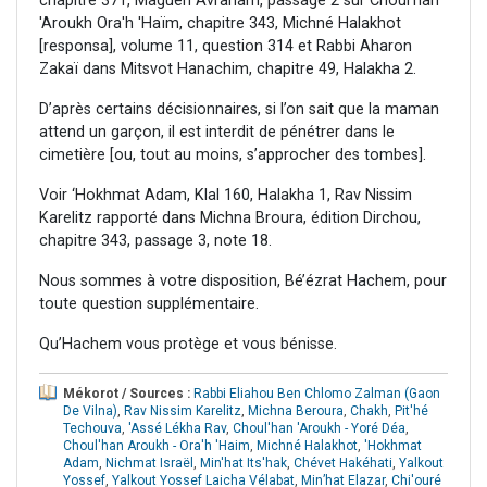
chapitre 371, Maguen Avraham, passage 2 sur Choul'han
'Aroukh Ora'h 'Haïm, chapitre 343, Michné Halakhot
[responsa], volume 11, question 314 et Rabbi Aharon
Zakaï dans Mitsvot Hanachim, chapitre 49, Halakha 2.
D’après certains décisionnaires, si l’on sait que la maman
attend un garçon, il est interdit de pénétrer dans le
cimetière [ou, tout au moins, s’approcher des tombes].
Voir ‘Hokhmat Adam, Klal 160, Halakha 1, Rav Nissim
Karelitz rapporté dans Michna Broura, édition Dirchou,
chapitre 343, passage 3, note 18.
Nous sommes à votre disposition, Bé’ézrat Hachem, pour
toute question supplémentaire.
Qu’Hachem vous protège et vous bénisse.
Mékorot / Sources :
Rabbi Eliahou Ben Chlomo Zalman (Gaon
De Vilna)
,
Rav Nissim Karelitz
,
Michna Beroura
,
Chakh
,
Pit'hé
Techouva
,
'Assé Lékha Rav
,
Choul'han 'Aroukh - Yoré Déa
,
Choul'han Aroukh - Ora'h 'Haim
,
Michné Halakhot
,
'Hokhmat
Adam
,
Nichmat Israël
,
Min'hat Its'hak
,
Chévet Hakéhati
,
Yalkout
Yossef
,
Yalkout Yossef Laicha Vélabat
,
Min’hat Elazar
,
Chi'ouré