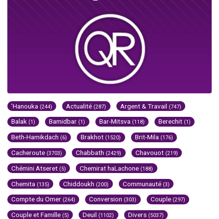
'Hanouka
Actualité
Argent & Travail
(244)
(287)
(747)
Balak
Bamidbar
Bar-Mitsva
Berechit
(1)
(1)
(118)
(1)
Beth-Hamikdach
Brakhot
Brit-Mila
(6)
(1520)
(176)
Cacheroute
Chabbath
Chavouot
(3703)
(2429)
(219)
Chémini Atseret
Chemirat haLachone
(5)
(188)
Chemita
Chiddoukh
Communauté
(135)
(200)
(3)
Compte du Omer
Conversion
Couple
(264)
(303)
(297)
Couple et Famille
Deuil
Divers
(5)
(1102)
(5037)