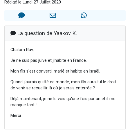
Rédigé le Lundi 27 Juillet 2020
Nouvelle émission radio : Visions de grandeur n°104 : Le Chabbath et le Birkat Hamazone à travers le temps
61 personnes viennent de demander une bénédiction
Ariel vient de donner son Maasser
Il reste 49 places pour étudier en groupe sur Zoom
La question de Yaakov K.
Eva vient de donner son Maasser
Chalom Rav,
Je ne suis pas juive et j'habite en France.
Mon fils s'est converti, marié et habite en Israël.
Quand j'aurais quitté ce monde, mon fils aura-t-il le droit
de venir se recueillir là où je serais enterrée ?
Déjà maintenant, je ne le vois qu'une fois par an et il me
manque tant !
Merci.