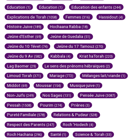
Education
Education
Education des enfants
(1)
(1)
(244)
Explications de Torah
Femmes
Hassidout
(1058)
(316)
(4)
Histoire Juive
Hochaana Rabba
(189)
(18)
Jeûne d'Esther
Jeûne de Guedalia
(69)
(51)
Jeûne du 10 Tévet
Jeûne du 17 Tamouz
(74)
(270)
Jeûne du 9 Av
Kabbala
Kriat haTorah
(582)
(4)
(220)
Lag Baomer
Le sens des prénoms hébraïques
(29)
(2)
Limoud Torah
Mariage
Mélanges lait/viande
(371)
(772)
(1)
Middot
Moussar
Musique juive
(69)
(154)
(1)
Non-Juifs
Nos Sages
Pensée Juive
(249)
(131)
(3087)
Pessah
Pourim
Prières
(1508)
(274)
(3)
Pureté Familiale
Relations & Pudeur
(578)
(528)
Respect des Parents
Roch 'Hodech
(247)
(4)
Roch Hachana
Santé
Science & Torah
(296)
(1)
(33)