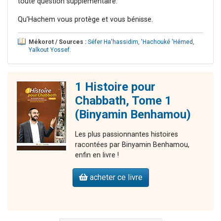
toute question supplémentaire.
Qu’Hachem vous protège et vous bénisse.
Mékorot / Sources :
Séfer Ha'hassidim
,
'Hachouké 'Hémed
,
Yalkout Yossef
.
1 Histoire pour
Chabbath, Tome 1
(Binyamin Benhamou)
Les plus passionnantes histoires
racontées par Binyamin Benhamou,
enfin en livre !
acheter ce livre