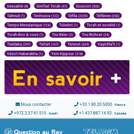
Sexualité
Sim'hat Torah
Souccot
(8)
(47)
(502)
Talmud
Techouva
Téfila
Téfilines
(1)
(122)
(2230)
(356)
Temps Messianique
Toledot
Torah et société
(124)
(1)
(1)
Torah-Box & vous
Tou Béav
Tou Bichvat
(1)
(3)
(24)
Tsédaka
Tsitsit
Tsniout
Vayichla'h
(397)
(167)
(634)
(1)
Vézot Haberakha
Yom Kippour
(1)
(318)
Nous contacter
+33.1.80.20.5000
France
+972.2.37.41.515
+1.437.887.14.93
Israël
Canada