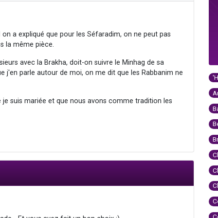
l on a expliqué que pour les Séfaradim, on ne peut pas
ns la même pièce.
ieurs avec la Brakha, doit-on suivre le Minhag de sa
ue j'en parle autour de moi, on me dit que les Rabbanim ne
'
A
ue je suis mariée et que nous avons comme tradition les
B
B
B
C
C
C
C
C