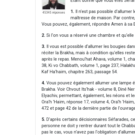
Etant donné que vous êtes Séfara
1.
Il n'est pas possible d'allumer
45345 réponses
maîtresse de maison. Par contre
Vous pouvez, également, répondre Amen à sa Br
2.
Si l'on vous a réservé une chambre et qu'elle n
3.
Il vous est possible d'allumer les bougies dans
réciter la Brakha, mais à condition qu'elles re
après le repas. Menou'hat Ahava, volume 1, cha
38, Ki vo Chabbath, volume 1, page 237, Halakh
Kaf Ha'haïm, chapitre 263, passage 54.
4.
Vous pouvez également allumer une lampe éle
Brakha. Voir Chvout Its'hak - volume 8, Diné Ne
Elyachiv, permettant, également, les néons et l
Ora'h 'Haïm, réponse 17, volume 4, Ora'h 'Haïm
472 et page 42 de la dernière partie de l'ouvrag
5.
D'après certains décisionnaires Séfarades, ce
personne ne doit y rentrer durant tout le Chabb
pas le cas, vous n'avez pas l'obligation d'all