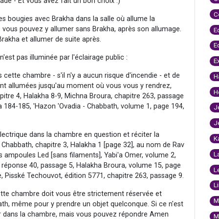
de - Et vous avez fait un bon choix :)
C
 les bougies avec Brakha dans la salle où allume la
, vous pouvez y allumer sans Brakha, après son allumage.
E
akha et allumer de suite après.
E
'est pas illuminée par l'éclairage public :
E
 cette chambre - s'il n'y a aucun risque d'incendie - et de
H
stent allumées jusqu'au moment où vous vous y rendrez,
H
pitre 4, Halakha 8-9, Michna Broura, chapitre 263, passage
a 184-185, 'Hazon 'Ovadia - Chabbath, volume 1, page 194,
J
J
ctrique dans la chambre en question et réciter la
K
r Chabbath, chapitre 3, Halakha 1 [page 32], au nom de Rav
L
es ampoules Led [sans filaments], Yabi'a Omer, volume 2,
, réponse 40, passage 5, Halakha Broura, volume 15, page
L
e, Pisské Techouvot, édition 5771, chapitre 263, passage 9.
L
tte chambre doit vous être strictement réservée et
M
ath, même pour y prendre un objet quelconque. Si ce n'est
umer dans la chambre, mais vous pouvez répondre Amen
M