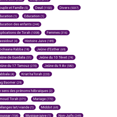
ouple et Famille
Deuil
Divers
(5)
(1102)
(5037)
ducation
Education
(1)
(1)
ducation des enfants
(244)
xplications de Torah
Femmes
(1058)
(316)
assidout
Histoire Juive
(4)
(189)
ochaana Rabba
Jeûne d'Esther
(18)
(69)
eûne de Guedalia
Jeûne du 10 Tévet
(51)
(74)
eûne du 17 Tamouz
Jeûne du 9 Av
(270)
(582)
abbala
Kriat haTorah
(4)
(220)
ag Baomer
(29)
e sens des prénoms hébraïques
(2)
imoud Torah
Mariage
(371)
(772)
élanges lait/viande
Middot
(1)
(69)
oussar
Musique juive
Non-Juifs
(154)
(1)
(249)