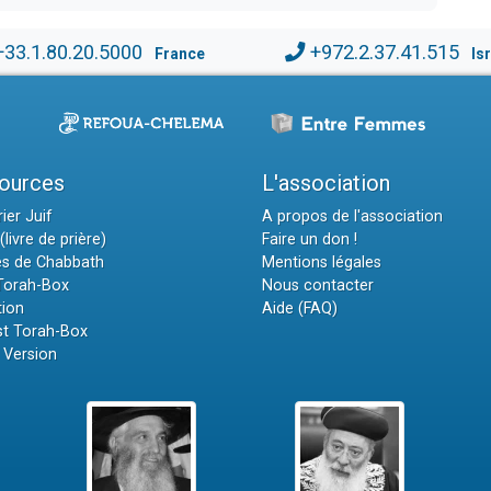
+33.1.80.20.5000
+972.2.37.41.515
France
Is
ources
L'association
ier Juif
A propos de l'association
(livre de prière)
Faire un don !
es de Chabbath
Mentions légales
 Torah-Box
Nous contacter
tion
Aide (FAQ)
t Torah-Box
 Version