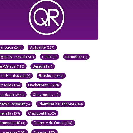
Hanouka
Actualité
(244)
(287)
rgent & Travail
Balak
Bamidbar
(747)
(1)
(1)
ar-Mitsva
Berechit
(118)
(1)
eth-Hamikdach
Brakhot
(6)
(1520)
rit-Mila
Cacheroute
(176)
(3703)
habbath
Chavouot
(2429)
(219)
hémini Atseret
Chemirat haLachone
(5)
(188)
hemita
Chiddoukh
(135)
(200)
ommunauté
Compte du Omer
(3)
(264)
onversion
Couple
(303)
(297)