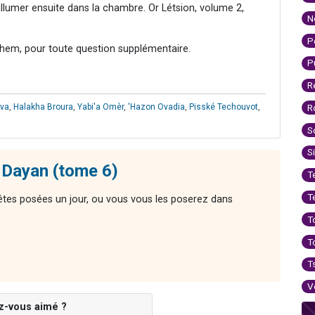
allumer ensuite dans la chambre. Or Létsion, volume 2,
N
P
hem, pour toute question supplémentaire.
P
R
ava
,
Halakha Broura
,
Yabi'a Omèr
,
'Hazon Ovadia
,
Pisské Techouvot
,
R
S
S
 Dayan (tome 6)
T
T
êtes posées un jour, ou vous vous les poserez dans
T
T
T
V
z-vous aimé ?