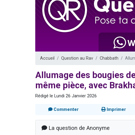
Il reste 
12 nouve
3 personnes 
2 personnes 
2 personnes 
Accueil
Question au Rav
Chabbath
Allu
Allumage des bougies de
même pièce, avec Brakh
Rédigé le Lundi 26 Janvier 2026
Commenter
Imprimer
La question de Anonyme