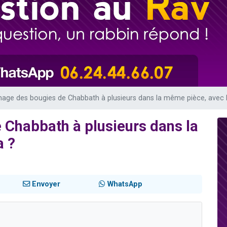
49 places pour étudier en groupe sur Zoom
lles musiques dans Torah-Box Music
viennent de nous rejoindre sur WhatsApp
viennent de nous rejoindre sur WhatsApp
viennent de nous rejoindre sur WhatsApp
mage des bougies de Chabbath à plusieurs dans la même pièce, avec 
 Chabbath à plusieurs dans la
a ?
Envoyer
WhatsApp