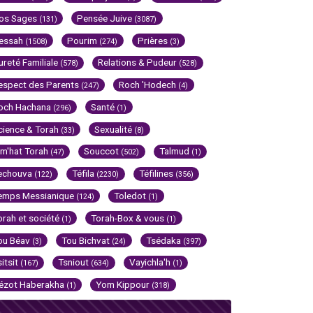
os Sages
Pensée Juive
(131)
(3087)
essah
Pourim
Prières
(1508)
(274)
(3)
ureté Familiale
Relations & Pudeur
(578)
(528)
espect des Parents
Roch 'Hodech
(247)
(4)
och Hachana
Santé
(296)
(1)
cience & Torah
Sexualité
(33)
(8)
im'hat Torah
Souccot
Talmud
(47)
(502)
(1)
echouva
Téfila
Téfilines
(122)
(2230)
(356)
emps Messianique
Toledot
(124)
(1)
orah et société
Torah-Box & vous
(1)
(1)
ou Béav
Tou Bichvat
Tsédaka
(3)
(24)
(397)
sitsit
Tsniout
Vayichla'h
(167)
(634)
(1)
ézot Haberakha
Yom Kippour
(1)
(318)