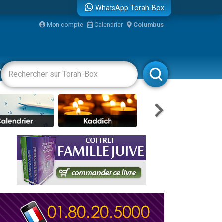
WhatsApp Torah-Box
...
Mon compte
Calendrier
Columbus
vertissements
Livres
Rabbanim
bre