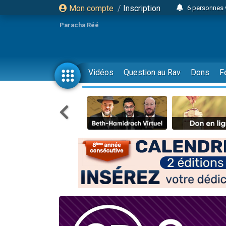
Mon compte
/
Inscription
6 personnes 
4 personn
Paracha Réé
2 personn
17 personnes
4 personnes 
Vidéos
Question au Rav
Dons
F
Il reste 
23 person
Eva vient de
4 personnes 
3 personnes 
3 personn
Odaya vient 
13 personnes
2 personnes 
30 perso