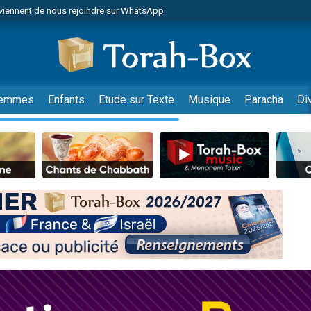
viennent de nous rejoindre sur WhatsApp
es viennent de faire un don pour Reloger Rivka, 6 enfants, victime de violences
es viennent de faire un don pour 1 Journée de Vacances Pour les Enfants
 viennent de demander une bénédiction
viennent de nous rejoindre sur WhatsApp
emmes
Enfants
Etude sur Texte
Musique
Paracha
Di
49 places pour étudier en groupe sur Zoom
nes viennent de faire un don pour Diane, 80 ans, dans un appartement insalu
 donner son Maasser
viennent de nous rejoindre sur WhatsApp
viennent de nous rejoindre sur WhatsApp
es viennent de faire un don pour 5 jours de vacances aux Orphelins
de donner son Maasser
 viennent de demander une bénédiction
viennent de nous rejoindre sur WhatsApp
nnes viennent de faire un don pour Sauvez la jambe de Yohan