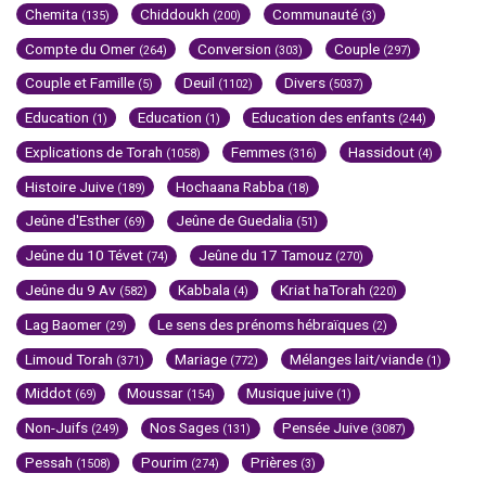
Chemita
Chiddoukh
Communauté
(135)
(200)
(3)
Compte du Omer
Conversion
Couple
(264)
(303)
(297)
Couple et Famille
Deuil
Divers
(5)
(1102)
(5037)
Education
Education
Education des enfants
(1)
(1)
(244)
Explications de Torah
Femmes
Hassidout
(1058)
(316)
(4)
Histoire Juive
Hochaana Rabba
(189)
(18)
Jeûne d'Esther
Jeûne de Guedalia
(69)
(51)
Jeûne du 10 Tévet
Jeûne du 17 Tamouz
(74)
(270)
Jeûne du 9 Av
Kabbala
Kriat haTorah
(582)
(4)
(220)
Lag Baomer
Le sens des prénoms hébraïques
(29)
(2)
Limoud Torah
Mariage
Mélanges lait/viande
(371)
(772)
(1)
Middot
Moussar
Musique juive
(69)
(154)
(1)
Non-Juifs
Nos Sages
Pensée Juive
(249)
(131)
(3087)
Pessah
Pourim
Prières
(1508)
(274)
(3)