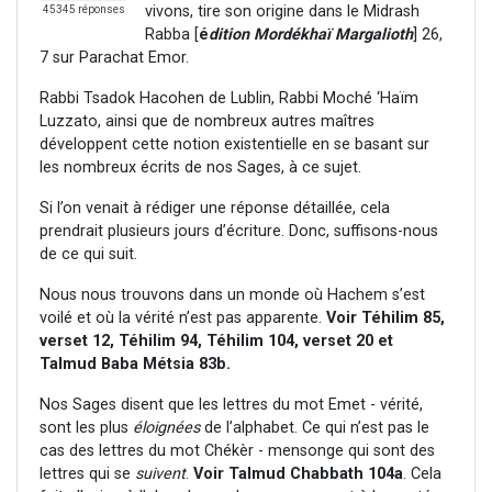
vivons, tire son origine dans le Midrash
45345 réponses
Rabba [
é
dition Mordékhaï Margalioth
] 26,
7 sur Parachat Emor.
Rabbi Tsadok Hacohen de Lublin, Rabbi Moché ‘Haïm
Luzzato, ainsi que de nombreux autres maîtres
développent cette notion existentielle en se basant sur
les nombreux écrits de nos Sages, à ce sujet.
Si l’on venait à rédiger une réponse détaillée, cela
prendrait plusieurs jours d’écriture. Donc, suffisons-nous
de ce qui suit.
Nous nous trouvons dans un monde où Hachem s’est
voilé et où la vérité n’est pas apparente.
Voir Téhilim 85,
verset 12, Téhilim 94, Téhilim 104, verset 20 et
Talmud Baba Métsia 83b.
Nos Sages disent que les lettres du mot Emet - vérité,
sont les plus
éloignées
de l’alphabet. Ce qui n’est pas le
cas des lettres du mot Chékèr - mensonge qui sont des
lettres qui se
suivent
.
Voir Talmud Chabbath 104a
. Cela