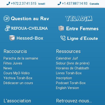
+972.2.37.41.515
+1.437.887.14.93
Israël
Canada
Raccourcis
Ressources
Paracha de la semaine
Calendrier Juif
Fêtes Juives
Sidour (livre de prière)
News
Horaires de Chabbath
Cours Mp3-Vidéo
Livres Torah-Box
Yéchiva Torah-Box
Inscription
Dédicacer un cours
Podcast Torah-Box
English Version
L'association
Retrouvez-nous...