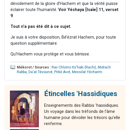
dévoilement de la gloire d’Hachem et que la vérité puisse
éclairer toute l’humanité.
Voir Yéshaya [Isaïe] 11, verset
9
.
Tout n’a pas été dit à ce sujet.
Je suis à votre disposition, Bé’ézrat Hachem, pour toute
question supplémentaire.
Qu’Hachem vous protège et vous bénisse.
Mékorot / Sources :
Rav Chlomo Its'haki (Rachi)
,
Midrach
Rabba
,
Da'at Tévounot
,
Pirké Avot
,
Messilat Yécharim
.
Étincelles 'Hassidiques
Enseignements des Rabbis 'hassidiques.
Un voyage dans les tréfonds de l’âme
humaine pour dévoiler les trésors qu’elle
renferme.