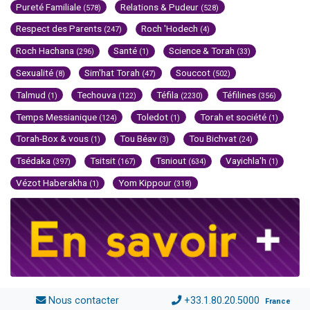
Pureté Familiale
Relations & Pudeur
(578)
(528)
Respect des Parents
Roch 'Hodech
(247)
(4)
Roch Hachana
Santé
Science & Torah
(296)
(1)
(33)
Sexualité
Sim'hat Torah
Souccot
(8)
(47)
(502)
Talmud
Techouva
Téfila
Téfilines
(1)
(122)
(2230)
(356)
Temps Messianique
Toledot
Torah et société
(124)
(1)
(1)
Torah-Box & vous
Tou Béav
Tou Bichvat
(1)
(3)
(24)
Tsédaka
Tsitsit
Tsniout
Vayichla'h
(397)
(167)
(634)
(1)
Vézot Haberakha
Yom Kippour
(1)
(318)
Nous contacter
+33.1.80.20.5000
France