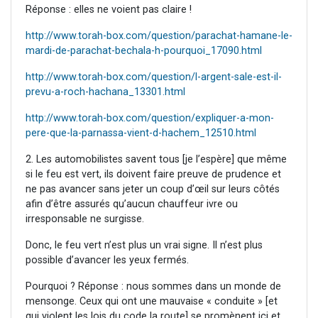
Réponse : elles ne voient pas claire !
http://www.torah-box.com/question/parachat-hamane-le-
mardi-de-parachat-bechala-h-pourquoi_17090.html
http://www.torah-box.com/question/l-argent-sale-est-il-
prevu-a-roch-hachana_13301.html
http://www.torah-box.com/question/expliquer-a-mon-
pere-que-la-parnassa-vient-d-hachem_12510.html
2. Les automobilistes savent tous [je l’espère] que même
si le feu est vert, ils doivent faire preuve de prudence et
ne pas avancer sans jeter un coup d’œil sur leurs côtés
afin d’être assurés qu’aucun chauffeur ivre ou
irresponsable ne surgisse.
Donc, le feu vert n’est plus un vrai signe. Il n’est plus
possible d’avancer les yeux fermés.
Pourquoi ? Réponse : nous sommes dans un monde de
mensonge. Ceux qui ont une mauvaise « conduite » [et
qui violent les lois du code la route] se promènent ici et