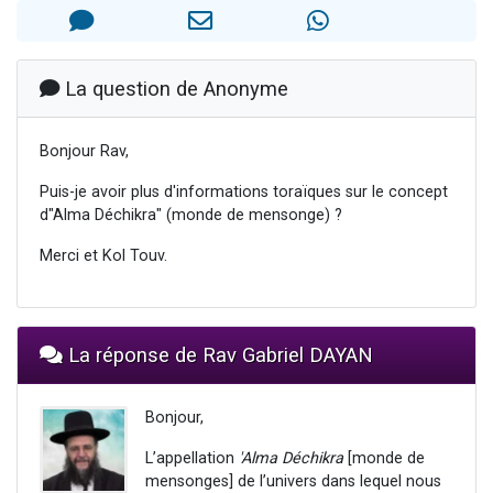
2 personnes viennent de faire un don pour 1 Journée de Vacances Pour les Enfants
17 personnes viennent de demander une bénédiction
4 personnes viennent de nous rejoindre sur WhatsApp
La question de Anonyme
Il reste 49 places pour étudier en groupe sur Zoom
Bonjour Rav,
2 personnes viennent de nous rejoindre sur WhatsApp
Puis-je avoir plus d'informations toraïques sur le concept
d"Alma Déchikra" (monde de mensonge) ?
Merci et Kol Touv.
La réponse de Rav Gabriel DAYAN
Bonjour,
L’appellation
'Alma Déchikra
[monde de
mensonges] de l’univers dans lequel nous