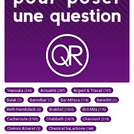
'Hanouka
Actualité
Argent & Travail
(244)
(287)
(747)
Balak
Bamidbar
Bar-Mitsva
Berechit
(1)
(1)
(118)
(1)
Beth-Hamikdach
Brakhot
Brit-Mila
(6)
(1520)
(176)
Cacheroute
Chabbath
Chavouot
(3703)
(2429)
(219)
Chémini Atseret
Chemirat haLachone
(5)
(188)