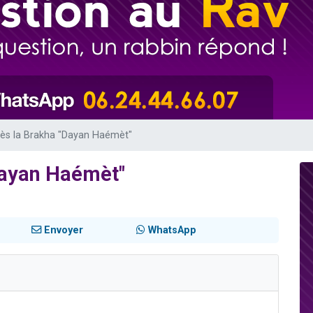
 viennent de demander une bénédiction
nnes viennent de faire un don pour Sauvez la jambe de Yohan
49 places pour étudier en groupe sur Zoom
lles musiques dans Torah-Box Music
 viennent de demander une bénédiction
ès la Brakha "Dayan Haémèt"
Dayan Haémèt"
Envoyer
WhatsApp