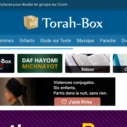
49 places pour étudier en groupe sur Zoom
nes viennent de faire un don pour Diane, 80 ans, dans un appartement insalu
viennent de nous rejoindre sur WhatsApp
viennent de nous rejoindre sur WhatsApp
es viennent de faire un don pour Reloger Rivka, 6 enfants, victime de violences
emmes
Enfants
Etude sur Texte
Musique
Paracha
Di
es viennent de faire un don pour 1 Journée de Vacances Pour les Enfants
 viennent de demander une bénédiction
viennent de nous rejoindre sur WhatsApp
49 places pour étudier en groupe sur Zoom
 donner son Maasser
viennent de nous rejoindre sur WhatsApp
viennent de nous rejoindre sur WhatsApp
de donner son Maasser
es viennent de faire un don pour 5 jours de vacances aux Orphelins
viennent de nous rejoindre sur WhatsApp