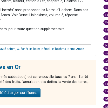
Sofrim, Kitsour, édition 5772, chapitre 5, Halakha 122.
C
yan Haémèt" sans prononcer les Noms d'Hachem. Dans ces
E
dre Amen. Voir Betsel Ha'hokhma, volume 5, réponse
.
E
hem, pour toute question supplémentaire.
E
H
H
Divré Sofrim
,
Guéchèr Ha'haïm
,
Bétsel Ha'hokhma
,
Notreï Amen
.
J
J
va en Or
K
L
nnée sabbatique) qui se renouvelle tous les 7 ans : l'arrêt
té des fruits, l'annulation des dettes, la vente des terres,...
L
L
télécharger sur iTunes
M
M