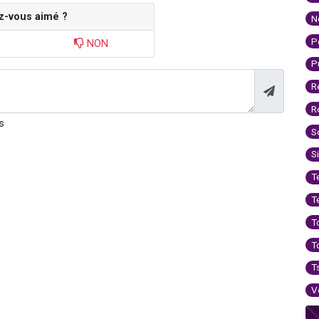
z-vous aimé ?
N
P
NON
P
R
R
s
S
S
T
T
T
T
T
V