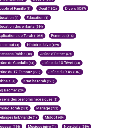
ouple et Famille
Deuil
Divers
(5)
(1102)
(5037)
ducation
Education
(1)
(1)
ducation des enfants
(244)
xplications de Torah
Femmes
(1058)
(316)
assidout
Histoire Juive
(4)
(189)
ochaana Rabba
Jeûne d'Esther
(18)
(69)
eûne de Guedalia
Jeûne du 10 Tévet
(51)
(74)
eûne du 17 Tamouz
Jeûne du 9 Av
(270)
(582)
abbala
Kriat haTorah
(4)
(220)
ag Baomer
(29)
e sens des prénoms hébraïques
(2)
imoud Torah
Mariage
(371)
(772)
élanges lait/viande
Middot
(1)
(69)
oussar
Musique juive
Non-Juifs
(154)
(1)
(249)