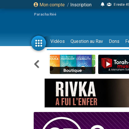
Mon compte
/
Inscription
Il reste 
16 person
Paracha Réé
2 personnes 
6 personnes 
4 personn
Vidéos
Question au Rav
Dons
F
2 personn
17 personnes
4 personnes 
Il reste 
Eva vient de
4 personnes 
3 personnes 
Odaya vient 
3 personn
2 personnes 