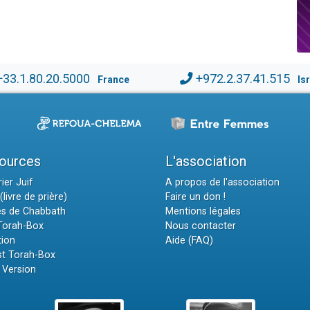
+33.1.80.20.5000
+972.2.37.41.515
France
Is
ources
L'association
ier Juif
A propos de l'association
(livre de prière)
Faire un don !
es de Chabbath
Mentions légales
 Torah-Box
Nous contacter
tion
Aide (FAQ)
t Torah-Box
 Version