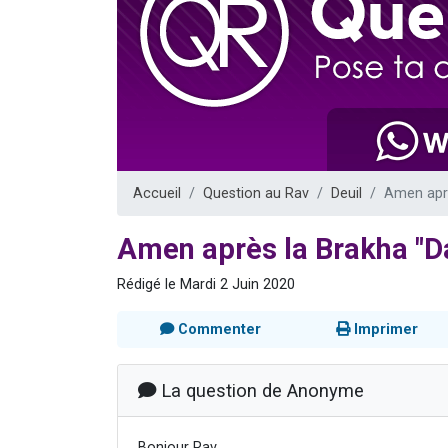
13 personnes
30 perso
Il reste 
12 nouve
29 personnes
Accueil
Question au Rav
Deuil
Amen apr
Amen après la Brakha "
Rédigé le Mardi 2 Juin 2020
Commenter
Imprimer
La question de Anonyme
Bonjour Rav,