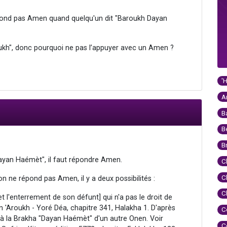
nd pas Amen quand quelqu'un dit "Baroukh Dayan
oukh", donc pourquoi ne pas l’appuyer avec un Amen ?
'
A
B
B
B
Dayan Haémèt", il faut répondre Amen.
C
C
on ne répond pas Amen, il y a deux possibilités :
C
et l'enterrement de son défunt] qui n'a pas le droit de
'Aroukh - Yoré Déa, chapitre 341, Halakha 1. D'après
C
 à la Brakha "Dayan Haémèt" d'un autre Onen. Voir
C