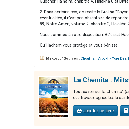
Guécher Ha'haïm, chapitre 4, Halakha 8 et Divré 
2. Dans certains cas, on récite la Brakha "Da
éventualités, il n'est pas obligatoire de répon
89, Notré Amen, volume 2, chapitre 2, Halakha 2
Nous sommes à votre disposition, Bé’ézrat Hac
Qu’Hachem vous protège et vous bénisse.
Mékorot / Sources :
Choul'han 'Aroukh - Yoré Déa
,
La Chemita : Mits
Tout savoir sur la Chemita" (a
des travaux agricoles, la sainte
acheter ce livre