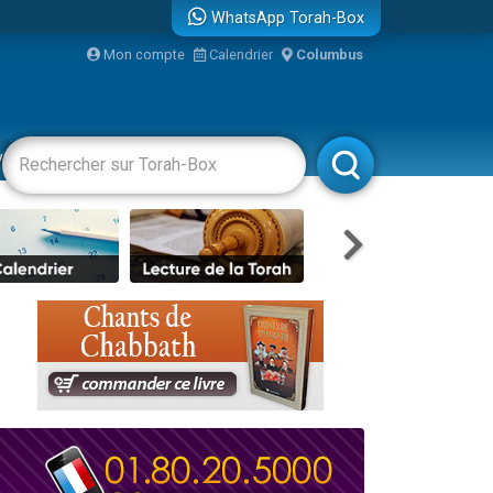
WhatsApp Torah-Box
bre
Mon compte
Calendrier
Columbus
...
vertissements
Livres
Rabbanim