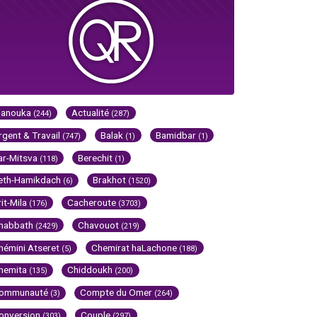
Hanouka
Actualité
(244)
(287)
rgent & Travail
Balak
Bamidbar
(747)
(1)
(1)
ar-Mitsva
Berechit
(118)
(1)
eth-Hamikdach
Brakhot
(6)
(1520)
rit-Mila
Cacheroute
(176)
(3703)
habbath
Chavouot
(2429)
(219)
hémini Atseret
Chemirat haLachone
(5)
(188)
hemita
Chiddoukh
(135)
(200)
ommunauté
Compte du Omer
(3)
(264)
onversion
Couple
(303)
(297)