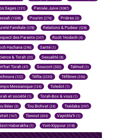
os Sages
Pensée Juive
(131)
(3087)
essah
Pourim
Prières
(1508)
(274)
(3)
ureté Familiale
Relations & Pudeur
(578)
(528)
espect des Parents
Roch 'Hodech
(247)
(4)
och Hachana
Santé
(296)
(1)
cience & Torah
Sexualité
(33)
(8)
im'hat Torah
Souccot
Talmud
(47)
(502)
(1)
echouva
Téfila
Téfilines
(122)
(2230)
(356)
emps Messianique
Toledot
(124)
(1)
orah et société
Torah-Box & vous
(1)
(1)
ou Béav
Tou Bichvat
Tsédaka
(3)
(24)
(397)
sitsit
Tsniout
Vayichla'h
(167)
(634)
(1)
ézot Haberakha
Yom Kippour
(1)
(318)