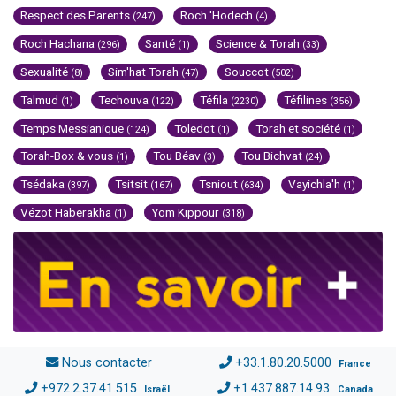
Respect des Parents
Roch 'Hodech
(247)
(4)
Roch Hachana
Santé
Science & Torah
(296)
(1)
(33)
Sexualité
Sim'hat Torah
Souccot
(8)
(47)
(502)
Talmud
Techouva
Téfila
Téfilines
(1)
(122)
(2230)
(356)
Temps Messianique
Toledot
Torah et société
(124)
(1)
(1)
Torah-Box & vous
Tou Béav
Tou Bichvat
(1)
(3)
(24)
Tsédaka
Tsitsit
Tsniout
Vayichla'h
(397)
(167)
(634)
(1)
Vézot Haberakha
Yom Kippour
(1)
(318)
Nous contacter
+33.1.80.20.5000
France
+972.2.37.41.515
+1.437.887.14.93
Israël
Canada