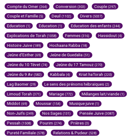
Compte du Omer
Conversion
Couple
(264)
(303)
(297)
Couple et Famille
Deuil
Divers
(5)
(1102)
(5037)
Education
Education
Education des enfants
(1)
(1)
(244)
Explications de Torah
Femmes
Hassidout
(1058)
(316)
(4)
Histoire Juive
Hochaana Rabba
(189)
(18)
Jeûne d'Esther
Jeûne de Guedalia
(69)
(51)
Jeûne du 10 Tévet
Jeûne du 17 Tamouz
(74)
(270)
Jeûne du 9 Av
Kabbala
Kriat haTorah
(582)
(4)
(220)
Lag Baomer
Le sens des prénoms hébraïques
(29)
(2)
Limoud Torah
Mariage
Mélanges lait/viande
(371)
(772)
(1)
Middot
Moussar
Musique juive
(69)
(154)
(1)
Non-Juifs
Nos Sages
Pensée Juive
(249)
(131)
(3087)
Pessah
Pourim
Prières
(1508)
(274)
(3)
Pureté Familiale
Relations & Pudeur
(578)
(528)