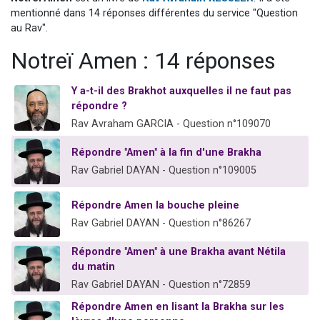
Il reste 49 places pour étudier en groupe sur Zoom
mentionné dans 14 réponses différentes du service "Question
au Rav".
12 nouvelles musiques dans Torah-Box Music
Notreï Amen : 14 réponses
3 personnes viennent de nous rejoindre sur WhatsApp
2 personnes viennent de nous rejoindre sur WhatsApp
Y a-t-il des Brakhot auxquelles il ne faut pas
2 personnes viennent de nous rejoindre sur WhatsApp
répondre ?
Rav Avraham GARCIA - Question n°109070
Répondre "Amen" à la fin d'une Brakha
Rav Gabriel DAYAN - Question n°109005
Répondre Amen la bouche pleine
Rav Gabriel DAYAN - Question n°86267
Répondre "Amen" à une Brakha avant Nétila
du matin
Rav Gabriel DAYAN - Question n°72859
Répondre Amen en lisant la Brakha sur les