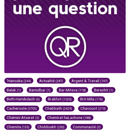
'Hanouka
Actualité
Argent & Travail
(244)
(287)
(747)
Balak
Bamidbar
Bar-Mitsva
Berechit
(1)
(1)
(118)
(1)
Beth-Hamikdach
Brakhot
Brit-Mila
(6)
(1520)
(176)
Cacheroute
Chabbath
Chavouot
(3703)
(2429)
(219)
Chémini Atseret
Chemirat haLachone
(5)
(188)
Chemita
Chiddoukh
Communauté
(135)
(200)
(3)