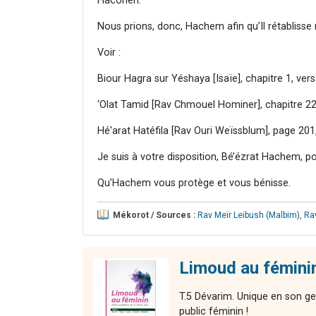
Hacohen.
Nous prions, donc, Hachem afin qu’Il rétablisse 
Voir :
Biour Hagra sur Yéshaya [Isaïe], chapitre 1, vers
‘Olat Tamid [Rav Chmouel Hominer], chapitre 22
Hé'arat Hatéfila [Rav Ouri Weïssblum], page 20
Je suis à votre disposition, Bé’ézrat Hachem, p
Qu’Hachem vous protège et vous bénisse.
Mékorot / Sources :
Rav Meïr Leibush (Malbim)
,
Rav
Limoud au fémini
T.5 Dévarim. Unique en son ge
public féminin !