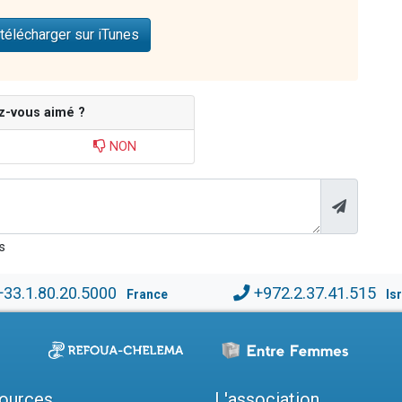
télécharger sur iTunes
z-vous aimé ?
NON
s
+33.1.80.20.5000
+972.2.37.41.515
France
Is
ources
L'association