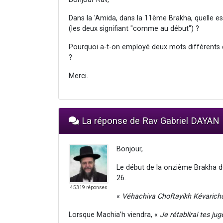
Dans la 'Amida, dans la 11ème Brakha, quelle est
(les deux signifiant "comme au début") ?
Pourquoi a-t-on employé deux mots différents q
?
Merci.
La réponse de Rav Gabriel DAYAN
Bonjour,
Le début de la onzième Brakha de 
26.
45319 réponses
«
Véhachiva Choftayikh Kévaricho
Lorsque Machia’h viendra, «
Je rétablirai tes ju