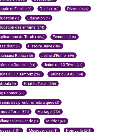
ouple et Famille
Deuil
Divers
(5)
(1102)
(5036)
ducation
Education
(1)
(1)
ducation des enfants
(244)
xplications de Torah
Femmes
(1057)
(316)
assidout
Histoire Juive
(4)
(189)
ochaana Rabba
Jeûne d'Esther
(18)
(69)
eûne de Guedalia
Jeûne du 10 Tévet
(51)
(74)
eûne du 17 Tamouz
Jeûne du 9 Av
(269)
(574)
abbala
Kriat haTorah
(4)
(220)
ag Baomer
(29)
e sens des prénoms hébraïques
(2)
imoud Torah
Mariage
(371)
(772)
élanges lait/viande
Middot
(1)
(69)
oussar
Musique juive
Non-Juifs
(154)
(1)
(248)