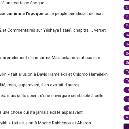
 qu’à une certaine époque.
N
isse
comme à l’époque
où le peuple bénéficiait de leurs
P
P
 et Commentaires sur Yéshaya [Isaïe], chapitre 1, verset
R
R
S
emier
élément d’une
série
. Mais cela ne veut pas dire
S
T
yikh » fait allusion à David Hamélèkh et Chlomo Hamélèkh.
T
té, mais, auparavant, il en existait d’autres.
T
es, mais qu’ils soient d’une envergure semblable à celle
T
T
n à une chose qui n’a jamais existé auparavant.
V
ayikh » fait allusion à Moché Rabbénou et Aharon