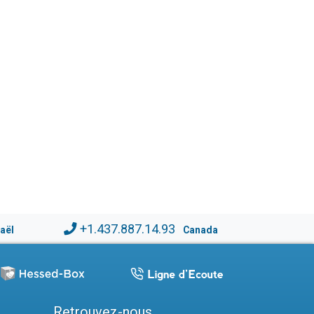
+1.437.887.14.93
raël
Canada
Retrouvez-nous...