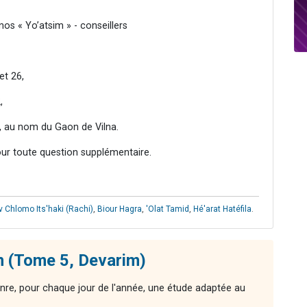
nos « Yo’atsim » - conseillers
et 26,
,
1, au nom du Gaon de Vilna.
our toute question supplémentaire.
 Chlomo Its'haki (Rachi)
,
Biour Hagra
,
'Olat Tamid
,
Hé'arat Hatéfila
.
n (Tome 5, Devarim)
nre, pour chaque jour de l'année, une étude adaptée au