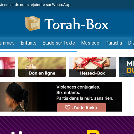
viennent de nous rejoindre sur WhatsApp
viennent de nous rejoindre sur WhatsApp
les musiques dans Torah-Box Music
es viennent de faire un don pour Tsédaka : pauvres d'Israel
es viennent de faire un don pour Diane, 80 ans, dans un appartement insalub
emmes
Enfants
Etude sur Texte
Musique
Paracha
Di
sion radio : Visions de grandeur n°104 : Le Chabbath et le Birkat Hamazone à 
 viennent de demander une bénédiction
nnes viennent de faire un don pour Sauvez la jambe de Yohan
49 places pour étudier en groupe sur Zoom
de donner son Maasser
ent de donner son Maasser
es viennent de faire un don pour 5 enfants déjà orphelins risquent de perdre
es viennent de faire un don pour Reloger Rivka, 6 enfants, victime de violences
 viennent de demander une bénédiction
49 places pour étudier en groupe sur Zoom