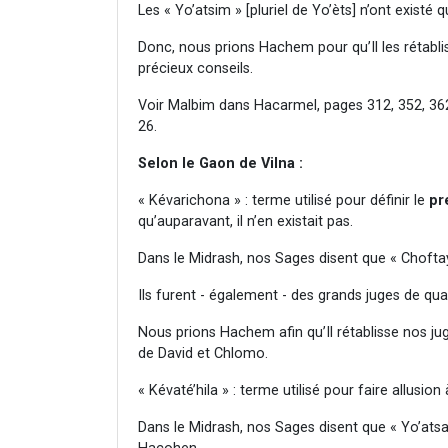
Les « Yo’atsim » [pluriel de Yo’èts] n’ont existé
Donc, nous prions Hachem pour qu’Il les rétabl
précieux conseils.
Voir Malbim dans Hacarmel, pages 312, 352, 362
26.
Selon le Gaon de Vilna :
« Kévarichona » : terme utilisé pour définir le
pr
qu’auparavant, il n’en existait pas.
Dans le Midrash, nos Sages disent que « Chofta
Ils furent - également - des grands juges de quali
Nous prions Hachem afin qu’Il rétablisse nos jug
de David et Chlomo.
« Kévaté’hila » : terme utilisé pour faire allusio
Dans le Midrash, nos Sages disent que « Yo’ats