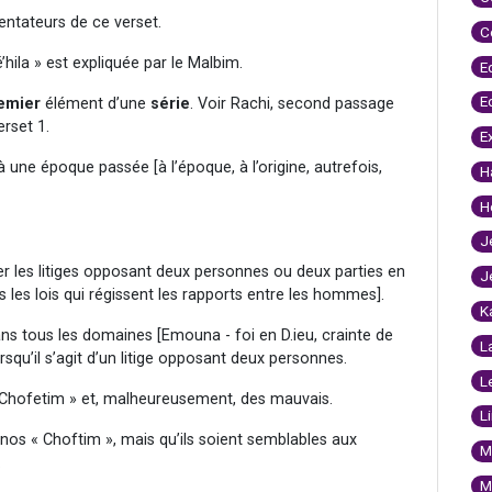
ntateurs de ce verset.
C
hila » est expliquée par le Malbim.
E
E
emier
élément d’une
série
. Voir Rachi, second passage
erset 1.
E
n à une époque passée [à l’époque, à l’origine, autrefois,
H
H
J
her les litiges opposant deux personnes ou deux parties en
J
s les lois qui régissent les rapports entre les hommes].
K
ans tous les domaines [Emouna - foi en D.ieu, crainte de
L
orsqu’il s’agit d’un litige opposant deux personnes.
L
s « Chofetim » et, malheureusement, des mauvais.
L
nos « Choftim », mais qu’ils soient semblables aux
M
.
M