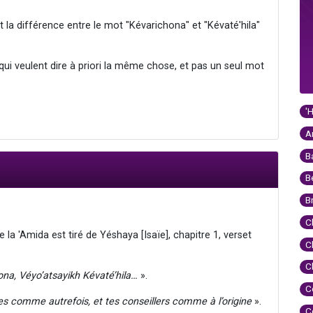
 la différence entre le mot "Kévarichona" et "Kévaté'hila"
ui veulent dire à priori la même chose, et pas un seul mot
'
A
B
B
B
C
la 'Amida est tiré de Yéshaya [Isaïe], chapitre 1, verset
C
C
na, Véyo’atsayikh Kévaté’hila…
».
C
ges comme autrefois, et tes conseillers comme à l’origine
».
C