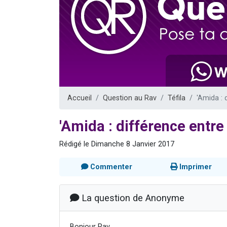
Dovan vient 
2 personnes 
2 personnes 
Malgorzata v
3 personnes 
Accueil
Question au Rav
Téfila
'Amida : 
'Amida : différence entre
Rédigé le Dimanche 8 Janvier 2017
Commenter
Imprimer
La question de Anonyme
Bonjour Rav,