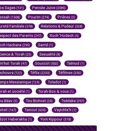
os Sages
Pensée Juive
(131)
(3085)
essah
Pourim
Prières
(1508)
(274)
(3)
ureté Familiale
Relations & Pudeur
(578)
(528)
espect des Parents
Roch 'Hodech
(247)
(4)
och Hachana
Santé
(295)
(1)
cience & Torah
Sexualité
(33)
(8)
im'hat Torah
Souccot
Talmud
(47)
(502)
(1)
echouva
Téfila
Téfilines
(122)
(2230)
(356)
emps Messianique
Toledot
(124)
(1)
orah et société
Torah-Box & vous
(1)
(1)
ou Béav
Tou Bichvat
Tsédaka
(3)
(24)
(397)
sitsit
Tsniout
Vayichla'h
(167)
(634)
(1)
ézot Haberakha
Yom Kippour
(1)
(318)