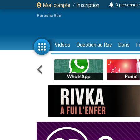
Mon compte
/
Inscription
2 personnes 
3 personnes 
Paracha Réé
2 nouvel
8 personn
4 personn
Vidéos
Question au Rav
Dons
F
Nouvelle émis
61 personnes
39 perso
Il reste 
Ariel vient 
Nathaniel vi
6 personn
2 personn
10 personnes
Il reste 