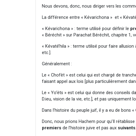
Nous devons, donc, nous diriger vers les comme
La différence entre « Kévarichona » et « Kévaté’
« Kévarichona » : terme utilisé pour définir le
pr
« Béréchit » sur Parachat Béréchit, chapitre 1, v
« Kévaté’hila » : terme utilisé pour faire allusio
etc.].
Généralement :
Le « Chofèt » est celui qui est chargé de tranc
faisant appel aux lois [plus particulièrement dan
Le « Yo’èts » est celui qui donne des conseils d
D.ieu, vision de la vie, etc.], et pas uniquement l
Dans l’histoire du peuple juif, il y a eu de bon
Donc, nous prions Hachem pour qu’Il rétablisse 
premiers
de l’histoire juive et pas aux
suivants