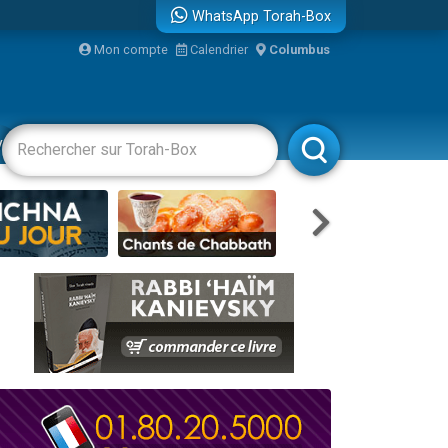
WhatsApp Torah-Box
Mon compte
Calendrier
Columbus
re
vertissements
Livres
Rabbanim
travers le temps
 leur maman
...