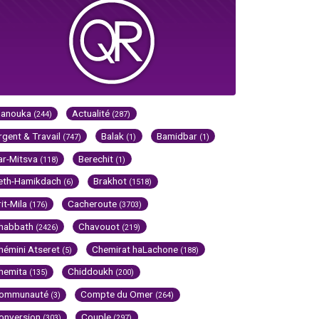
Hanouka
Actualité
(244)
(287)
rgent & Travail
Balak
Bamidbar
(747)
(1)
(1)
ar-Mitsva
Berechit
(118)
(1)
eth-Hamikdach
Brakhot
(6)
(1518)
rit-Mila
Cacheroute
(176)
(3703)
habbath
Chavouot
(2426)
(219)
hémini Atseret
Chemirat haLachone
(5)
(188)
hemita
Chiddoukh
(135)
(200)
ommunauté
Compte du Omer
(3)
(264)
onversion
Couple
(303)
(297)