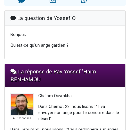
13 personnes viennent de demander une bénédiction
30 personnes viennent de faire un don pour Sauvez la jambe de Yohan
La question de Yossef O.
Il reste 49 places pour étudier en groupe sur Zoom
12 nouvelles musiques dans Torah-Box Music
Bonjour,
29 personnes viennent de demander une bénédiction
Qu'est-ce qu'un ange gardien ?
La réponse de Rav Yossef 'Haïm
BENHAMOU
Chalom Ouvrakha,
Dans Chémot 23, nous lisons : "Il va
envoyer son ange pour te conduire dans le
désert".
686 réponses
Dans Téhilim 91, nous lisons : "Car il ordonnera aux anges