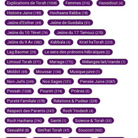
Explications de Torah
Femmes
Hassidout
(1058)
(316)
(4)
Histoire Juive
Hochaana Rabba
(189)
(18)
Jeûne d'Esther
Jeûne de Guedalia
(69)
(51)
Jeûne du 10 Tévet
Jeûne du 17 Tamouz
(74)
(270)
Jeûne du 9 Av
Kabbala
Kriat haTorah
(582)
(4)
(220)
Lag Baomer
Le sens des prénoms hébraïques
(29)
(2)
Limoud Torah
Mariage
Mélanges lait/viande
(371)
(772)
(1)
Middot
Moussar
Musique juive
(69)
(154)
(1)
Non-Juifs
Nos Sages
Pensée Juive
(249)
(131)
(3087)
Pessah
Pourim
Prières
(1508)
(274)
(3)
Pureté Familiale
Relations & Pudeur
(578)
(528)
Respect des Parents
Roch 'Hodech
(247)
(4)
Roch Hachana
Santé
Science & Torah
(296)
(1)
(33)
Sexualité
Sim'hat Torah
Souccot
(8)
(47)
(502)