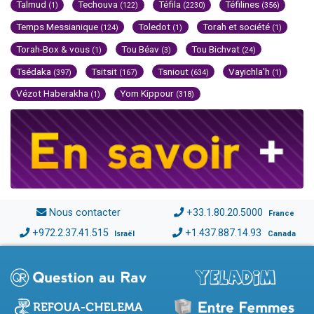
Talmud
Techouva
Téfila
Téfilines
(1)
(122)
(2230)
(356)
Temps Messianique
Toledot
Torah et société
(124)
(1)
(1)
Torah-Box & vous
Tou Béav
Tou Bichvat
(1)
(3)
(24)
Tsédaka
Tsitsit
Tsniout
Vayichla'h
(397)
(167)
(634)
(1)
Vézot Haberakha
Yom Kippour
(1)
(318)
Nous contacter
+33.1.80.20.5000
France
+972.2.37.41.515
+1.437.887.14.93
Israël
Canada