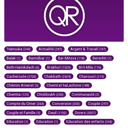
'Hanouka
Actualité
Argent & Travail
(244)
(287)
(747)
Balak
Bamidbar
Bar-Mitsva
Berechit
(1)
(1)
(118)
(1)
Beth-Hamikdach
Brakhot
Brit-Mila
(6)
(1520)
(176)
Cacheroute
Chabbath
Chavouot
(3703)
(2429)
(219)
Chémini Atseret
Chemirat haLachone
(5)
(188)
Chemita
Chiddoukh
Communauté
(135)
(200)
(3)
Compte du Omer
Conversion
Couple
(264)
(303)
(297)
Couple et Famille
Deuil
Divers
(5)
(1102)
(5037)
Education
Education
Education des enfants
(1)
(1)
(244)