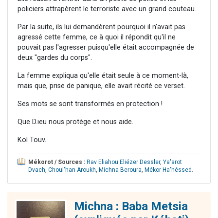
policiers attrapèrent le terroriste avec un grand couteau.
Par la suite, ils lui demandèrent pourquoi il n'avait pas
agressé cette femme, ce à quoi il répondit qu'il ne
pouvait pas l'agresser puisqu'elle était accompagnée de
deux "gardes du corps".
La femme expliqua qu'elle était seule à ce moment-là,
mais que, prise de panique, elle avait récité ce verset.
Ses mots se sont transformés en protection !
Que D.ieu nous protège et nous aide.
Kol Touv.
Mékorot / Sources :
Rav Eliahou Eliézer Dessler
,
Ya'arot
Dvach
,
Choul'han Aroukh
,
Michna Beroura
,
Mékor Ha'héssed
.
Michna : Baba Metsia