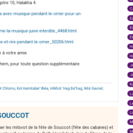
itre 10, Halakha 4.
C
va-avec-musique-pendant-le-omer-pour-un-
E
E
-la-musique-juive-interdite_4468.html
E
x-et-rire-pendant-le-omer_50206.html
H
e à votre amie.
H
hem, pour toute question supplémentaire.
J
J
K
ot Chlomo
,
Kol Hamitabel 'Aléa
,
Hilkhot 'Hag Bé'hag
,
Nité Gavriel
,
L
L
L
e SOUCCOT
M
er les mitsvot de la fête de Souccot (fête des cabanes) et
M