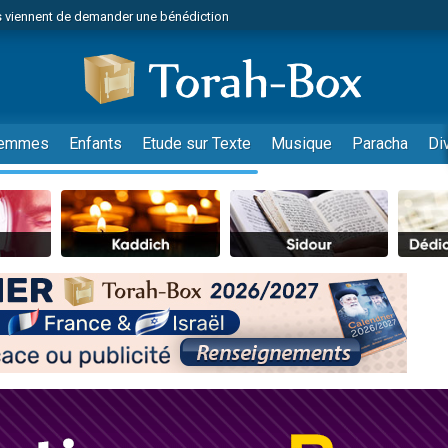
 viennent de demander une bénédiction
49 places pour étudier en groupe sur Zoom
lles musiques dans Torah-Box Music
nnes viennent de faire un don pour Sauvez la jambe de Yohan
viennent de nous rejoindre sur WhatsApp
emmes
Enfants
Etude sur Texte
Musique
Paracha
Di
viennent de nous rejoindre sur WhatsApp
viennent de nous rejoindre sur WhatsApp
les musiques dans Torah-Box Music
es viennent de faire un don pour Tsédaka : pauvres d'Israel
es viennent de faire un don pour Diane, 80 ans, dans un appartement insalub
sion radio : Visions de grandeur n°104 : Le Chabbath et le Birkat Hamazone à 
 viennent de demander une bénédiction
49 places pour étudier en groupe sur Zoom
de donner son Maasser
ent de donner son Maasser