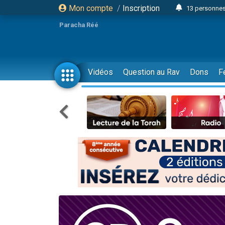
Mon compte
/
Inscription
13 personnes
Il reste 
Paracha Réé
12 nouve
30 perso
3 personnes 
Vidéos
Question au Rav
Dons
F
2 personnes 
3 personnes 
2 nouvel
8 personn
4 personn
Nouvelle émis
61 personnes
Il reste 
Ariel vient 
Nathaniel vi