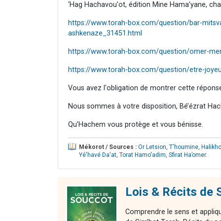
‘Hag Hachavou'ot, édition Mine Hama’yane, chap
https://www.torah-box.com/question/bar-mits
ashkenaze_31451.html
https://www.torah-box.com/question/omer-meme
https://www.torah-box.com/question/etre-joyeu
Vous avez l'obligation de montrer cette répons
Nous sommes à votre disposition, Bé’ézrat Hac
Qu’Hachem vous protège et vous bénisse.
Mékorot / Sources :
Or Letsion
,
T'houmine
,
Halikh
Yé'havé Da'at
,
Torat Hamo'adim
,
Sfirat Ha’omer
.
Lois & Récits d
Comprendre le sens et appliqu