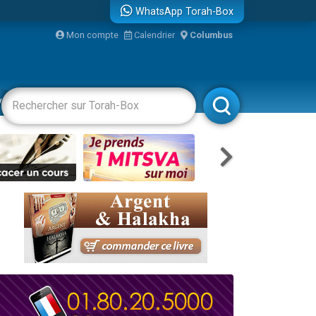
WhatsApp Torah-Box
Mon compte
Calendrier
Columbus
vertissements
Livres
Rabbanim
re
travers le temps