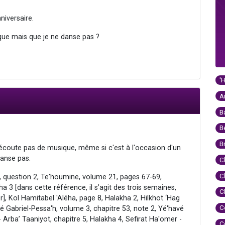
iversaire.
usique mais que je ne danse pas ?
'
A
B
B
B
'écoute pas de musique, même si c'est à l'occasion d'un
danse pas.
C
C
5, question 2, Te'houmine, volume 21, pages 67-69,
a 3 [dans cette référence, il s’agit des trois semaines,
C
], Kol Hamitabel 'Aléha, page 8, Halakha 2, Hilkhot ‘Hag
C
té Gabriel-Pessa'h, volume 3, chapitre 53, note 2, Yé'havé
 Arba’ Taaniyot, chapitre 5, Halakha 4, Sefirat Ha'omer -
C