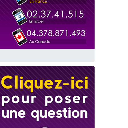
 leur maman
...