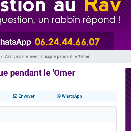
es viennent de faire un don pour 5 enfants déjà orphelins risquent de perdre
es viennent de faire un don pour Reloger Rivka, 6 enfants, victime de violences
 viennent de demander une bénédiction
49 places pour étudier en groupe sur Zoom
viennent de nous rejoindre sur WhatsApp
Anniversaire avec musique pendant le 'Omer
ue pendant le 'Omer
Envoyer
WhatsApp