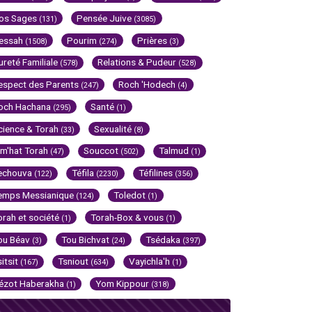
os Sages
Pensée Juive
(131)
(3085)
essah
Pourim
Prières
(1508)
(274)
(3)
ureté Familiale
Relations & Pudeur
(578)
(528)
espect des Parents
Roch 'Hodech
(247)
(4)
och Hachana
Santé
(295)
(1)
cience & Torah
Sexualité
(33)
(8)
im'hat Torah
Souccot
Talmud
(47)
(502)
(1)
echouva
Téfila
Téfilines
(122)
(2230)
(356)
emps Messianique
Toledot
(124)
(1)
orah et société
Torah-Box & vous
(1)
(1)
ou Béav
Tou Bichvat
Tsédaka
(3)
(24)
(397)
sitsit
Tsniout
Vayichla'h
(167)
(634)
(1)
ézot Haberakha
Yom Kippour
(1)
(318)