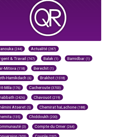
Hanouka
Actualité
(244)
(287)
rgent & Travail
Balak
Bamidbar
(747)
(1)
(1)
ar-Mitsva
Berechit
(118)
(1)
eth-Hamikdach
Brakhot
(6)
(1518)
rit-Mila
Cacheroute
(176)
(3703)
habbath
Chavouot
(2426)
(219)
hémini Atseret
Chemirat haLachone
(5)
(188)
hemita
Chiddoukh
(135)
(200)
ommunauté
Compte du Omer
(3)
(264)
onversion
Couple
(303)
(297)