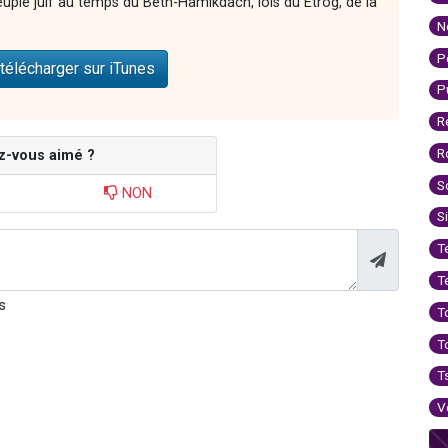
euple juif au temps du Beth-Hamikdach, lois du Etrog, de la
N
P
télécharger sur iTunes
P
R
R
z-vous aimé ?
S
NON
S
T
T
s
T
T
T
V