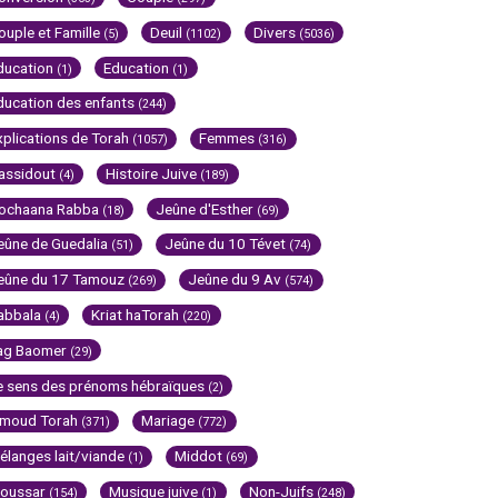
ouple et Famille
Deuil
Divers
(5)
(1102)
(5036)
ducation
Education
(1)
(1)
ducation des enfants
(244)
xplications de Torah
Femmes
(1057)
(316)
assidout
Histoire Juive
(4)
(189)
ochaana Rabba
Jeûne d'Esther
(18)
(69)
eûne de Guedalia
Jeûne du 10 Tévet
(51)
(74)
eûne du 17 Tamouz
Jeûne du 9 Av
(269)
(574)
abbala
Kriat haTorah
(4)
(220)
ag Baomer
(29)
e sens des prénoms hébraïques
(2)
imoud Torah
Mariage
(371)
(772)
élanges lait/viande
Middot
(1)
(69)
oussar
Musique juive
Non-Juifs
(154)
(1)
(248)