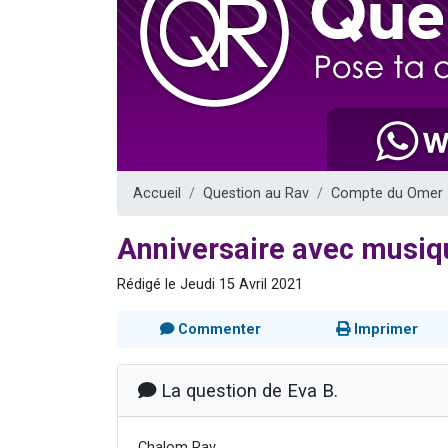
6 personn
2 personn
10 personnes
Il reste 
2 personnes 
Accueil
Question au Rav
Compte du Omer
Anniversaire avec musiq
Rédigé le Jeudi 15 Avril 2021
Commenter
Imprimer
La question de Eva B.
Chalom Rav,