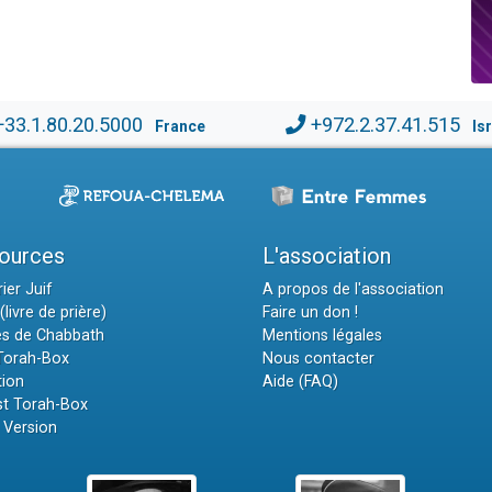
+33.1.80.20.5000
+972.2.37.41.515
France
Is
ources
L'association
ier Juif
A propos de l'association
(livre de prière)
Faire un don !
es de Chabbath
Mentions légales
 Torah-Box
Nous contacter
tion
Aide (FAQ)
t Torah-Box
 Version