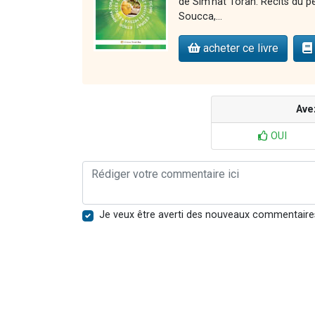
de Sim'hat Torah. Récits du p
Soucca,...
acheter ce livre
Ave
OUI
Je veux être averti des nouveaux commentaire