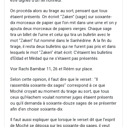
être dignes d’un tel honneur.
On procéda alors au tirage au sort, pensant que tous
étaient présents. On écrivit "Zaken" (sage) sur soixante-
dix morceaux de papier que l’on mit dans une urne et on y
ajouta deux morceaux de papiers vierges. Chaque sage
tira un billet de l’urne et celui qui tira un bulletin avec le
mot "Zaken" fut nommé dans le Sanhédrine. A la fin du
tirage, il resta deux bulletins qui ne furent pas pris et dans
lesquels le mot "Zaken" était écrit. C’étaient les bulletins
d’Eldad et Médad qui ne s’étaient pas présentés.
Voir Rachi Bamibar 11, 26 et Réèm sur place.
Selon cette opinion, il faut dire que le verset : "Il
rassembla soixante-dix sages" correspond à ce que
Moché croyait au moment du tirage au sort, que tous
ceux qu’Hachem voulait nommer juges étaient présents
ou qu’il demanda à soixante-douze sages de se présenter
afin d’en choisir soixante-dix.
Il faut aussi expliquer que lorsque le verset dit que l’esprit
de Moché se déposa sur les soixante-dix sages, il veut