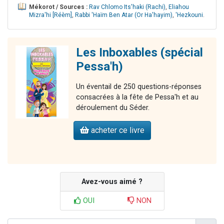
Mékorot / Sources :
Rav Chlomo Its'haki (Rachi)
,
Eliahou
Mizra'hi [Réèm]
,
Rabbi 'Haïm Ben Atar (Or Ha'hayim)
,
'Hezkouni
.
Les Inboxables (spécial
Pessa'h)
Un éventail de 250 questions-réponses
consacrées à la fête de Pessa'h et au
déroulement du Séder.
acheter ce livre
Avez-vous aimé ?
OUI
NON