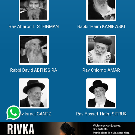
Rav Aharon L. STEINMAN
Rabbi 'Haïm KANIEWSKI
Rabbi David ABI'HSSIRA
Rav Chlomo AMAR
Rav Israël GANTZ
Rav Yossef-Haïm SITRUK