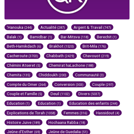
'Hanouka
Actualité
Argent & Travail
(244)
(287)
(747)
Balak
Bamidbar
Bar-Mitsva
Berechit
(1)
(1)
(118)
(1)
Beth-Hamikdach
Brakhot
Brit-Mila
(6)
(1520)
(176)
Cacheroute
Chabbath
Chavouot
(3703)
(2429)
(219)
Chémini Atseret
Chemirat haLachone
(5)
(188)
Chemita
Chiddoukh
Communauté
(135)
(200)
(3)
Compte du Omer
Conversion
Couple
(264)
(303)
(297)
Couple et Famille
Deuil
Divers
(5)
(1102)
(5037)
Education
Education
Education des enfants
(1)
(1)
(244)
Explications de Torah
Femmes
Hassidout
(1058)
(316)
(4)
Histoire Juive
Hochaana Rabba
(189)
(18)
Jeûne d'Esther
Jeûne de Guedalia
(69)
(51)