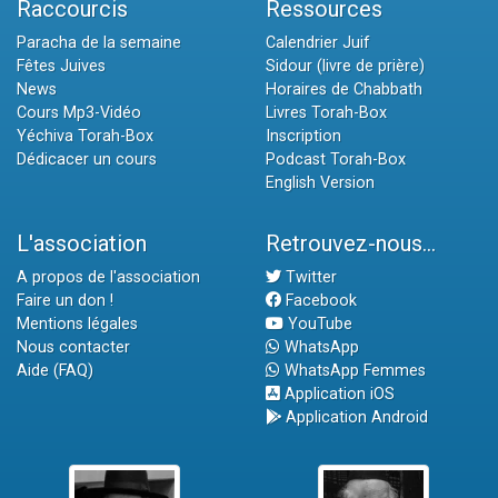
Raccourcis
Ressources
Paracha de la semaine
Calendrier Juif
Fêtes Juives
Sidour (livre de prière)
News
Horaires de Chabbath
Cours Mp3-Vidéo
Livres Torah-Box
Yéchiva Torah-Box
Inscription
Dédicacer un cours
Podcast Torah-Box
English Version
L'association
Retrouvez-nous...
A propos de l'association
Twitter
Faire un don !
Facebook
Mentions légales
YouTube
Nous contacter
WhatsApp
Aide (FAQ)
WhatsApp Femmes
Application iOS
Application Android