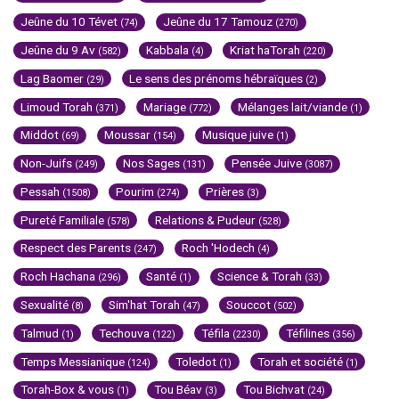
Jeûne du 10 Tévet
Jeûne du 17 Tamouz
(74)
(270)
Jeûne du 9 Av
Kabbala
Kriat haTorah
(582)
(4)
(220)
Lag Baomer
Le sens des prénoms hébraïques
(29)
(2)
Limoud Torah
Mariage
Mélanges lait/viande
(371)
(772)
(1)
Middot
Moussar
Musique juive
(69)
(154)
(1)
Non-Juifs
Nos Sages
Pensée Juive
(249)
(131)
(3087)
Pessah
Pourim
Prières
(1508)
(274)
(3)
Pureté Familiale
Relations & Pudeur
(578)
(528)
Respect des Parents
Roch 'Hodech
(247)
(4)
Roch Hachana
Santé
Science & Torah
(296)
(1)
(33)
Sexualité
Sim'hat Torah
Souccot
(8)
(47)
(502)
Talmud
Techouva
Téfila
Téfilines
(1)
(122)
(2230)
(356)
Temps Messianique
Toledot
Torah et société
(124)
(1)
(1)
Torah-Box & vous
Tou Béav
Tou Bichvat
(1)
(3)
(24)