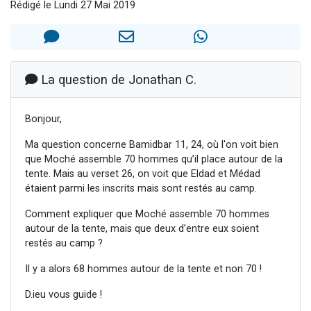
Rédigé le Lundi 27 Mai 2019
Il reste 49 places pour étudier en groupe sur Zoom
12 nouvelles musiques dans Torah-Box Music
3 personnes viennent de nous rejoindre sur WhatsApp
2 personnes viennent de nous rejoindre sur WhatsApp
La question de Jonathan C.
2 personnes viennent de nous rejoindre sur WhatsApp
Bonjour,
Ma question concerne Bamidbar 11, 24, où l'on voit bien
que Moché assemble 70 hommes qu’il place autour de la
tente. Mais au verset 26, on voit que Eldad et Médad
étaient parmi les inscrits mais sont restés au camp.
Comment expliquer que Moché assemble 70 hommes
autour de la tente, mais que deux d’entre eux soient
restés au camp ?
Il y a alors 68 hommes autour de la tente et non 70 !
D.ieu vous guide !