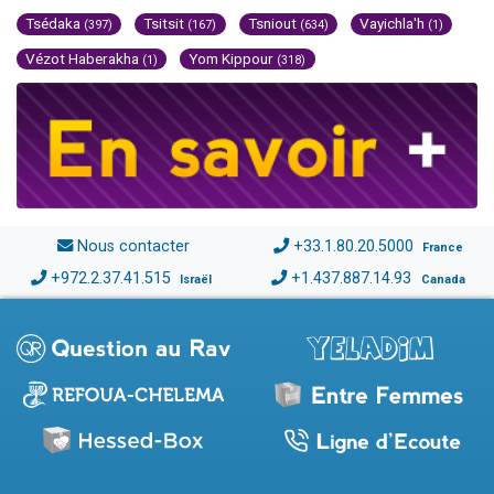
Tsédaka
Tsitsit
Tsniout
Vayichla'h
(397)
(167)
(634)
(1)
Vézot Haberakha
Yom Kippour
(1)
(318)
Nous contacter
+33.1.80.20.5000
France
+972.2.37.41.515
+1.437.887.14.93
Israël
Canada