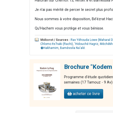
Hatorah sur Chémot 13, verset 8 et Baméssila N
Je n'ai pas mérité de percer le secret plus pro
Nous sommes à votre disposition, Bé’ézrat Hac
Qu’Hachem vous protège et vous bénisse.
Mékorot / Sources :
Rav Yéhouda Lowe (Maharal D
Chlomo Its'haki (Rachi)
,
'Hidouché Hagriz
,
Méchèkh
�Hakhamim
,
Baméssila Na'alé
.
Brochure "Kodem 
Programme d'étude quotidien po
semaines (17 Tamouz - 9 Av)
acheter ce livre