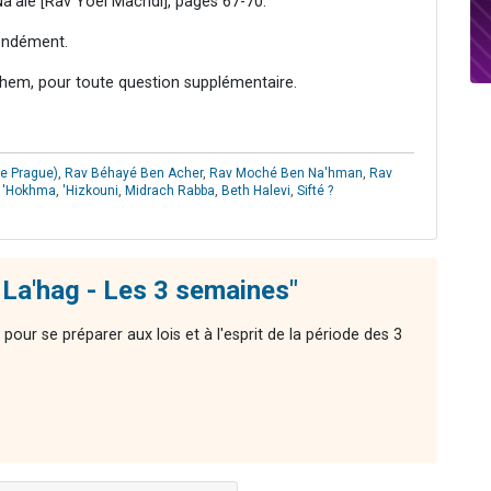
a'alé [Rav Yoël Machdi], pages 67-70.
fondément.
hem, pour toute question supplémentaire.
e Prague)
,
Rav Béhayé Ben Acher
,
Rav Moché Ben Na'hman
,
Rav
 'Hokhma
,
'Hizkouni
,
Midrach Rabba
,
Beth Halevi
,
Sifté ?
La'hag - Les 3 semaines"
ur se préparer aux lois et à l'esprit de la période des 3