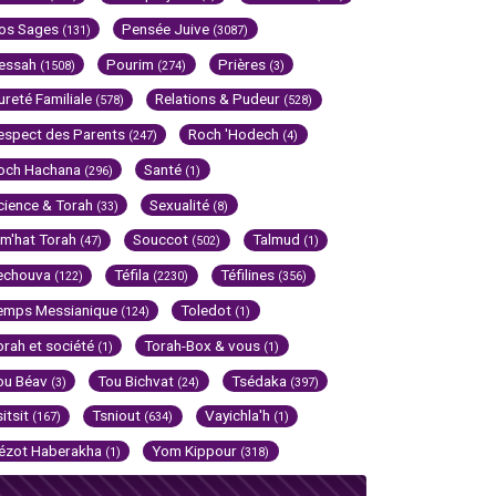
os Sages
Pensée Juive
(131)
(3087)
essah
Pourim
Prières
(1508)
(274)
(3)
ureté Familiale
Relations & Pudeur
(578)
(528)
espect des Parents
Roch 'Hodech
(247)
(4)
och Hachana
Santé
(296)
(1)
cience & Torah
Sexualité
(33)
(8)
im'hat Torah
Souccot
Talmud
(47)
(502)
(1)
echouva
Téfila
Téfilines
(122)
(2230)
(356)
emps Messianique
Toledot
(124)
(1)
orah et société
Torah-Box & vous
(1)
(1)
ou Béav
Tou Bichvat
Tsédaka
(3)
(24)
(397)
sitsit
Tsniout
Vayichla'h
(167)
(634)
(1)
ézot Haberakha
Yom Kippour
(1)
(318)