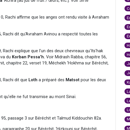
a
'Achira [au jus de fruit / œufs, etc.]. Voir Sifté
C
0, Rachi affirme que les anges ont rendu visite à Avraham
E
E
, Rachi dit qu'Avraham Avinou a respecté toutes les
E
H
 Rachi explique que l'un des deux chevreaux qu'Its'hak
H
tsva du
Korban Pessa'h.
Voir Midrash Rabba, chapitre 56,
hit, chapitre 22, verset 19, Méchekh ‘Hokhma sur Béréchit,
J
J
, Rachi dit que
Loth
a préparé des
Matsot
pour les deux
K
L
 qu’elle ne fut transmise au mont Sinaï.
L
L
 95, passage 3 sur Béréchit et Talmud Kiddouchin 82a.
M
M
6, paragraphe 20 sur Béréchit, ‘Hizkouni sur Béréchit,