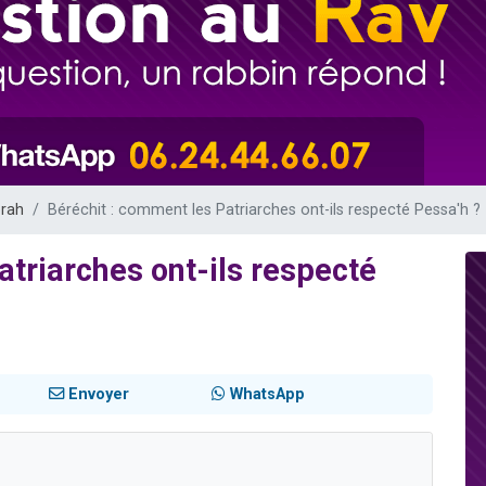
 viennent de demander une bénédiction
viennent de nous rejoindre sur WhatsApp
49 places pour étudier en groupe sur Zoom
 donner son Maasser
donner son Maasser
orah
Béréchit : comment les Patriarches ont-ils respecté Pessa'h ?
atriarches ont-ils respecté
Envoyer
WhatsApp