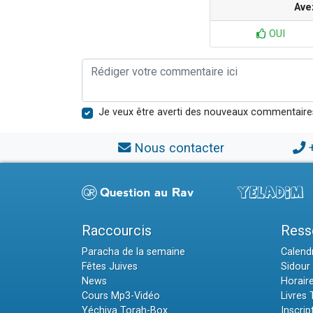
Ave
OUI
Je veux être averti des nouveaux commentaire
Nous contacter
Raccourcis
Ress
Paracha de la semaine
Calendr
Fêtes Juives
Sidour 
News
Horair
Cours Mp3-Vidéo
Livres
Yéchiva Torah-Box
Inscrip