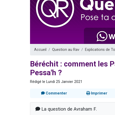
17 personnes
4 personnes 
Il reste 
Eva vient de
Eli vient de 
Accueil
Question au Rav
Explications de T
Béréchit : comment les P
Pessa'h ?
Rédigé le Lundi 25 Janvier 2021
Commenter
Imprimer
La question de Avraham F.