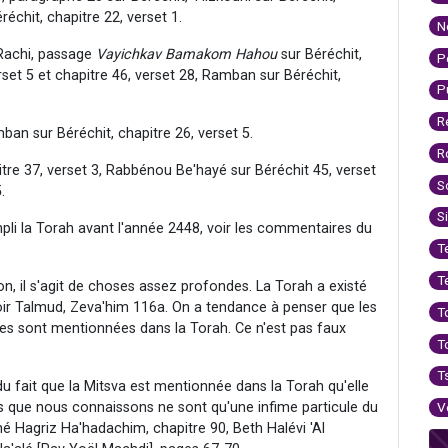
échit, chapitre 22, verset 1.
N
 Rachi, passage
Vayichkav Bamakom Hahou
sur Béréchit,
P
rset 5 et chapitre 46, verset 28, Ramban sur Béréchit,
P
R
n sur Béréchit, chapitre 26, verset 5.
R
itre 37, verset 3, Rabbénou Be'hayé sur Béréchit 45, verset
S
.
S
pli la Torah avant l'année 2448, voir les commentaires du
T
T
n, il s'agit de choses assez profondes. La Torah a existé
ir Talmud, Zeva'him 116a. On a tendance à penser que les
T
les sont mentionnées dans la Torah. Ce n'est pas faux
T
T
du fait que la Mitsva est mentionnée dans la Torah qu'elle
ns que nous connaissons ne sont qu'une infime particule du
V
hé Hagriz Ha'hadachim, chapitre 90, Beth Halévi 'Al