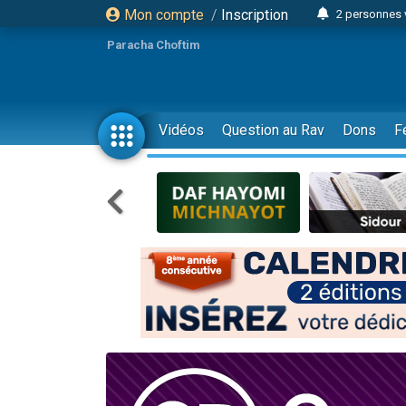
Mon compte
/
Inscription
2 personnes 
Lisbel Esthe
Paracha Choftim
3 person
2 personn
3 personnes 
Vidéos
Question au Rav
Dons
F
11 personnes
3 personn
Il reste 
2 personnes 
29 personnes
Il reste 
2 personnes 
6 personnes 
4 personn
2 personn