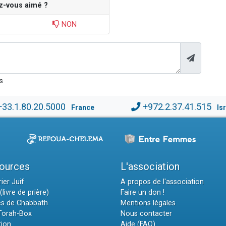
z-vous aimé ?
NON
s
+33.1.80.20.5000
+972.2.37.41.515
France
Is
ources
L'association
ier Juif
A propos de l'association
(livre de prière)
Faire un don !
es de Chabbath
Mentions légales
 Torah-Box
Nous contacter
tion
Aide (FAQ)