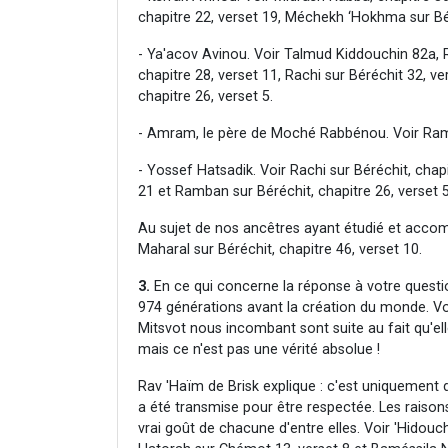
chapitre 22, verset 19, Méchekh ‘Hokhma sur Bér
- Ya'acov Avinou. Voir Talmud Kiddouchin 82a,
chapitre 28, verset 11, Rachi sur Béréchit 32, ve
chapitre 26, verset 5.
- Amram, le père de Moché Rabbénou. Voir Ramba
- Yossef Hatsadik. Voir Rachi sur Béréchit, chap
21 et Ramban sur Béréchit, chapitre 26, verset 5
Au sujet de nos ancêtres ayant étudié et accom
Maharal sur Béréchit, chapitre 46, verset 10.
3.
En ce qui concerne la réponse à votre questio
974 générations avant la création du monde. Vo
Mitsvot nous incombant sont suite au fait qu'el
mais ce n'est pas une vérité absolue !
Rav 'Haïm de Brisk explique : c'est uniquement 
a été transmise pour être respectée. Les raiso
vrai goût de chacune d'entre elles. Voir 'Hidouc