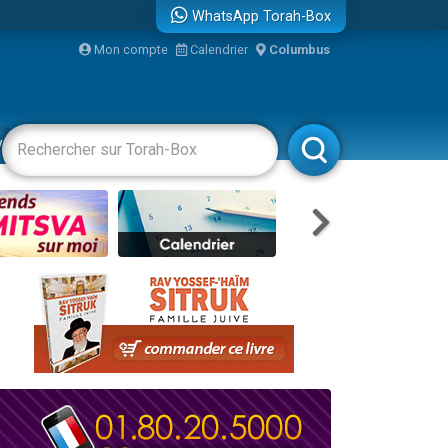
WhatsApp Torah-Box
Mon compte
Calendrier
Columbus
vertissements
Livres
Rabbanim
re
...