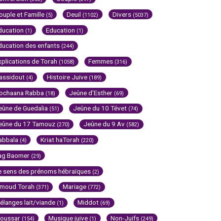
ouple et Famille
Deuil
Divers
(5)
(1102)
(5037)
ducation
Education
(1)
(1)
ducation des enfants
(244)
xplications de Torah
Femmes
(1058)
(316)
assidout
Histoire Juive
(4)
(189)
ochaana Rabba
Jeûne d'Esther
(18)
(69)
eûne de Guedalia
Jeûne du 10 Tévet
(51)
(74)
eûne du 17 Tamouz
Jeûne du 9 Av
(270)
(582)
abbala
Kriat haTorah
(4)
(220)
ag Baomer
(29)
e sens des prénoms hébraïques
(2)
imoud Torah
Mariage
(371)
(772)
élanges lait/viande
Middot
(1)
(69)
oussar
Musique juive
Non-Juifs
(154)
(1)
(249)