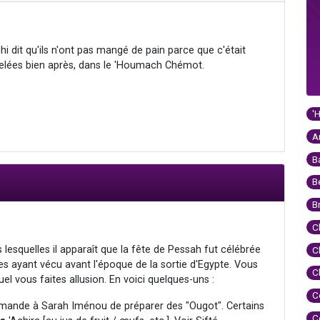
 dit qu'ils n'ont pas mangé de pain parce que c'était
ppelées bien après, dans le 'Houmach Chémot.
'
A
B
B
B
C
 lesquelles il apparaît que la fête de Pessah fut célébrée
C
s ayant vécu avant l'époque de la sortie d'Egypte. Vous
C
l vous faites allusion. En voici quelques-uns :
C
emande à Sarah Iménou de préparer des "Ougot". Certains
C