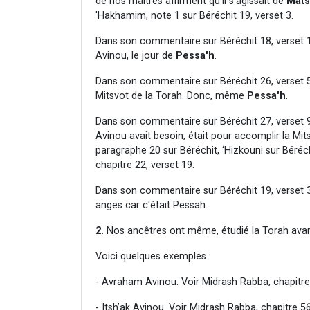
de nos maîtres affirment qu'il s'agissait de
Mats
'Hakhamim, note 1 sur Béréchit 19, verset 3.
Dans son commentaire sur Béréchit 18, verset 1
Avinou, le jour de
Pessa'h
.
Dans son commentaire sur Béréchit 26, verset 5
Mitsvot de la Torah. Donc, même
Pessa'h
.
Dans son commentaire sur Béréchit 27, verset 9,
Avinou avait besoin, était pour accomplir la Mi
paragraphe 20 sur Béréchit, ‘Hizkouni sur Béréc
chapitre 22, verset 19.
Dans son commentaire sur Béréchit 19, verset 3
anges car c'était Pessah.
2.
Nos ancêtres ont même, étudié la Torah avant
Voici quelques exemples :
- Avraham Avinou. Voir Midrash Rabba, chapitre
- Itsh’ak Avinou. Voir Midrash Rabba, chapitre 5