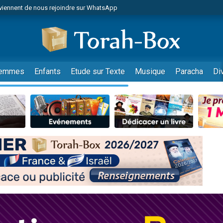
viennent de nous rejoindre sur WhatsApp
r vient de donner son Maasser
nes viennent de faire un don pour Événements Torah-Box
es viennent de faire un don pour Tsédaka : pauvres d'Israel
viennent de nous rejoindre sur WhatsApp
emmes
Enfants
Etude sur Texte
Musique
Paracha
Di
 viennent de demander une bénédiction
es viennent de faire un don pour Diane, 80 ans, dans un appartement insalub
49 places pour étudier en groupe sur Zoom
viennent de nous rejoindre sur WhatsApp
 viennent de demander une bénédiction
49 places pour étudier en groupe sur Zoom
viennent de nous rejoindre sur WhatsApp
viennent de nous rejoindre sur WhatsApp
es viennent de faire un don pour Reloger Rivka, 6 enfants, victime de violences
es viennent de faire un don pour 1 Journée de Vacances Pour les Enfants