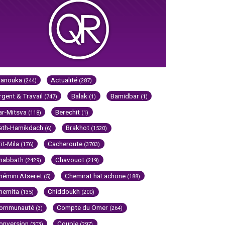
Hanouka
Actualité
(244)
(287)
rgent & Travail
Balak
Bamidbar
(747)
(1)
(1)
ar-Mitsva
Berechit
(118)
(1)
eth-Hamikdach
Brakhot
(6)
(1520)
rit-Mila
Cacheroute
(176)
(3703)
habbath
Chavouot
(2429)
(219)
hémini Atseret
Chemirat haLachone
(5)
(188)
hemita
Chiddoukh
(135)
(200)
ommunauté
Compte du Omer
(3)
(264)
onversion
Couple
(303)
(297)