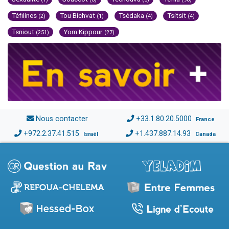
Téfilines
Tou Bichvat
Tsédaka
Tsitsit
(2)
(1)
(4)
(4)
Tsniout
Yom Kippour
(251)
(27)
Nous contacter
+33.1.80.20.5000
France
+972.2.37.41.515
+1.437.887.14.93
Israël
Canada