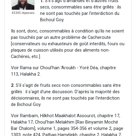
1.
S'il s'agit d'amandes et d'autres fruits
secs, consommables sans être grillés : ils
ne sont pas touchés par l'interdiction du
45345 réponses
Bichoul Goy.
Ils sont, donc, consommables à condition qu'ils ne soient
pas touchés par un autre problème de Cacheroute
[conservateurs ou exhausteurs de goût interdits, fours ou
plaques de cuisson utilisés pour des aliments non-
Cachères, etc.].
Voir Rama sur Choul'han 'Aroukh - Yoré Déa, chapitre
113, Halakha 2.
2.
S'il s'agit de fruits secs non consommables sans être
grillés : il s'agit d'une discussion. D'après la majorité des
décisionnaires, ils ne sont pas touchés par l'interdiction
de Bichoul Goy.
Voir Rambam, Hilkhot Maakhalot Assourot, chapitre 17,
Halakha 17, Choul'han Melakhim [Rav Binyamin Moché
Bar Chalom], volume 1, pages 354-356 et volume 2, page
1303, note 424, Patbag Hamélekh, chapitre 2, Halakha 7,