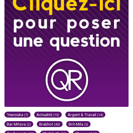
'Hanouka
Actualité
Argent & Travail
(7)
(10)
(14)
Bar-Mitsva
Brakhot
Brit-Mila
(2)
(40)
(5)