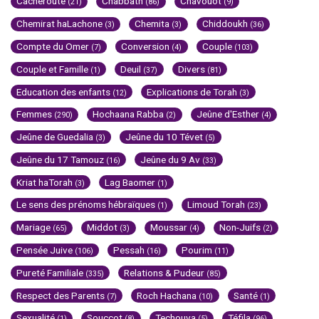
Cacheroute
Chabbath
Chavouot
(21)
(86)
(9)
Chemirat haLachone
Chemita
Chiddoukh
(3)
(3)
(36)
Compte du Omer
Conversion
Couple
(7)
(4)
(103)
Couple et Famille
Deuil
Divers
(1)
(37)
(81)
Education des enfants
Explications de Torah
(12)
(3)
Femmes
Hochaana Rabba
Jeûne d'Esther
(290)
(2)
(4)
Jeûne de Guedalia
Jeûne du 10 Tévet
(3)
(5)
Jeûne du 17 Tamouz
Jeûne du 9 Av
(16)
(33)
Kriat haTorah
Lag Baomer
(3)
(1)
Le sens des prénoms hébraïques
Limoud Torah
(1)
(23)
Mariage
Middot
Moussar
Non-Juifs
(65)
(3)
(4)
(2)
Pensée Juive
Pessah
Pourim
(106)
(16)
(11)
Pureté Familiale
Relations & Pudeur
(335)
(85)
Respect des Parents
Roch Hachana
Santé
(7)
(10)
(1)
Sexualité
Souccot
Techouva
Téfila
(1)
(8)
(5)
(96)