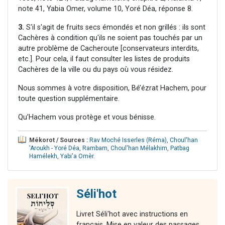
note 41, Yabia Omer, volume 10, Yoré Déa, réponse 8.
3.
S'il s'agit de fruits secs émondés et non grillés : ils sont
Cachères à condition qu'ils ne soient pas touchés par un
autre problème de Cacheroute [conservateurs interdits,
etc.]. Pour cela, il faut consulter les listes de produits
Cachères de la ville ou du pays où vous résidez.
Nous sommes à votre disposition, Bé’ézrat Hachem, pour
toute question supplémentaire.
Qu’Hachem vous protège et vous bénisse.
Mékorot / Sources :
Rav Moché Isserles (Réma)
,
Choul'han
'Aroukh - Yoré Déa
,
Rambam
,
Choul'han Mélakhim
,
Patbag
Hamélekh
,
Yabi'a Omèr
.
Séli'hot
Livret Séli'hot avec instructions en
français. Mise en valeur des passages