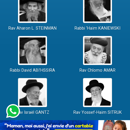
Rav Aharon L. STEINMAN
Rabbi 'Haïm KANIEWSKI
Rabbi David ABI'HSSIRA
Rav Chlomo AMAR
Rav Israël GANTZ
Rav Yossef-Haïm SITRUK