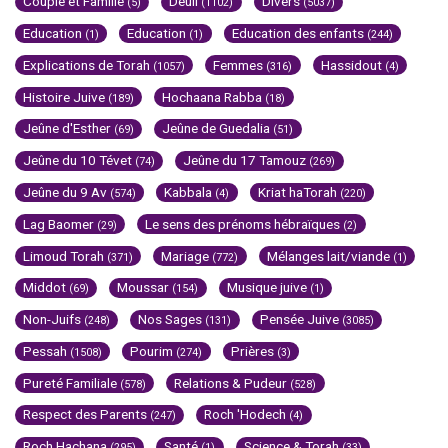
Couple et Famille
Deuil
Divers
(5)
(1102)
(5037)
Education
Education
Education des enfants
(1)
(1)
(244)
Explications de Torah
Femmes
Hassidout
(1057)
(316)
(4)
Histoire Juive
Hochaana Rabba
(189)
(18)
Jeûne d'Esther
Jeûne de Guedalia
(69)
(51)
Jeûne du 10 Tévet
Jeûne du 17 Tamouz
(74)
(269)
Jeûne du 9 Av
Kabbala
Kriat haTorah
(574)
(4)
(220)
Lag Baomer
Le sens des prénoms hébraïques
(29)
(2)
Limoud Torah
Mariage
Mélanges lait/viande
(371)
(772)
(1)
Middot
Moussar
Musique juive
(69)
(154)
(1)
Non-Juifs
Nos Sages
Pensée Juive
(248)
(131)
(3085)
Pessah
Pourim
Prières
(1508)
(274)
(3)
Pureté Familiale
Relations & Pudeur
(578)
(528)
Respect des Parents
Roch 'Hodech
(247)
(4)
Roch Hachana
Santé
Science & Torah
(295)
(1)
(33)