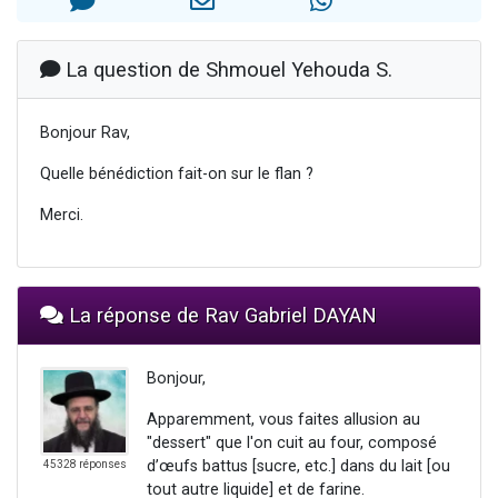
Ariel vient de donner son Maasser
Il reste 49 places pour étudier en groupe sur Zoom
La question de Shmouel Yehouda S.
Nathaniel vient de donner son Maasser
6 personnes viennent de faire un don pour 5 enfants déjà orphelins risquent de perdre leur maman
Bonjour Rav,
3 personnes viennent de nous rejoindre sur WhatsApp
Quelle bénédiction fait-on sur le flan ?
Merci.
La réponse de Rav Gabriel DAYAN
Bonjour,
Apparemment, vous faites allusion au
"dessert" que l'on cuit au four, composé
d’œufs battus [sucre, etc.] dans du lait [ou
45328 réponses
tout autre liquide] et de farine.