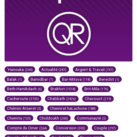
'Hanouka
Actualité
Argent & Travail
(244)
(287)
(747)
Balak
Bamidbar
Bar-Mitsva
Berechit
(1)
(1)
(118)
(1)
Beth-Hamikdach
Brakhot
Brit-Mila
(6)
(1518)
(176)
Cacheroute
Chabbath
Chavouot
(3703)
(2426)
(219)
Chémini Atseret
Chemirat haLachone
(5)
(188)
Chemita
Chiddoukh
Communauté
(135)
(200)
(3)
Compte du Omer
Conversion
Couple
(264)
(303)
(297)