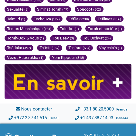
Sexualité
Sim'hat Torah
Souccot
(8)
(47)
(502)
Talmud
Techouva
Téfila
Téfilines
(1)
(122)
(2230)
(356)
Temps Messianique
Toledot
Torah et société
(124)
(1)
(1)
Torah-Box & vous
Tou Béav
Tou Bichvat
(1)
(3)
(24)
Tsédaka
Tsitsit
Tsniout
Vayichla'h
(397)
(167)
(634)
(1)
Vézot Haberakha
Yom Kippour
(1)
(318)
Nous contacter
+33.1.80.20.5000
France
+972.2.37.41.515
+1.437.887.14.93
Israël
Canada