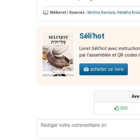
Mékorot / Sources :
Michna Beroura
,
Halakha Brou
Séli'hot
Livret Séli'hot avec instructi
par l'assemblée et QR codes r
acheter ce livre
Ave
OUI