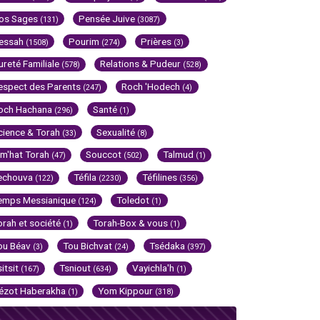
os Sages
Pensée Juive
(131)
(3087)
essah
Pourim
Prières
(1508)
(274)
(3)
ureté Familiale
Relations & Pudeur
(578)
(528)
espect des Parents
Roch 'Hodech
(247)
(4)
och Hachana
Santé
(296)
(1)
cience & Torah
Sexualité
(33)
(8)
im'hat Torah
Souccot
Talmud
(47)
(502)
(1)
echouva
Téfila
Téfilines
(122)
(2230)
(356)
emps Messianique
Toledot
(124)
(1)
orah et société
Torah-Box & vous
(1)
(1)
ou Béav
Tou Bichvat
Tsédaka
(3)
(24)
(397)
sitsit
Tsniout
Vayichla'h
(167)
(634)
(1)
ézot Haberakha
Yom Kippour
(1)
(318)