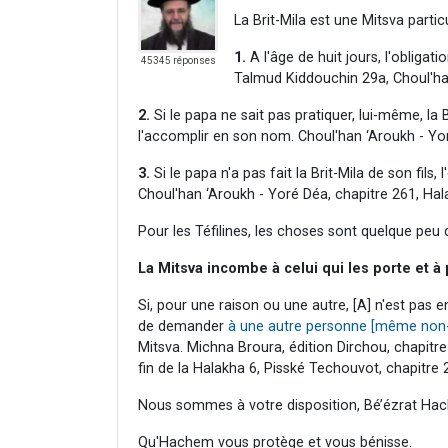
La Brit-Mila est une Mitsva particu
1.
A l'âge de huit jours, l'obliga
45345 réponses
Talmud Kiddouchin 29a, Choul'han
2.
Si le papa ne sait pas pratiquer, lui-même, la 
l'accomplir en son nom. Choul'han ‘Aroukh - Yor
3.
Si le papa n'a pas fait la Brit-Mila de son fils, 
Choul'han ‘Aroukh - Yoré Déa, chapitre 261, Hal
Pour les Téfilines, les choses sont quelque peu d
La Mitsva incombe à celui qui les porte et à
Si, pour une raison ou une autre, [A] n'est pas 
de demander
à une autre personne [même non-
Mitsva. Michna Broura, édition Dirchou, chapitr
fin de la Halakha 6, Pisské Techouvot, chapitre 
Nous sommes à votre disposition, Bé’ézrat Hac
Qu'Hachem vous protège et vous bénisse.