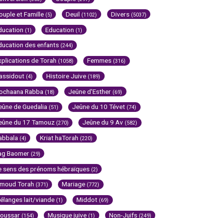
ouple et Famille
Deuil
Divers
(5)
(1102)
(5037)
ducation
Education
(1)
(1)
ducation des enfants
(244)
xplications de Torah
Femmes
(1058)
(316)
assidout
Histoire Juive
(4)
(189)
ochaana Rabba
Jeûne d'Esther
(18)
(69)
eûne de Guedalia
Jeûne du 10 Tévet
(51)
(74)
eûne du 17 Tamouz
Jeûne du 9 Av
(270)
(582)
abbala
Kriat haTorah
(4)
(220)
ag Baomer
(29)
e sens des prénoms hébraïques
(2)
imoud Torah
Mariage
(371)
(772)
élanges lait/viande
Middot
(1)
(69)
oussar
Musique juive
Non-Juifs
(154)
(1)
(249)