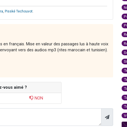
N
ra
,
Pisské Techouvot
.
P
P
R
R
ons en français. Mise en valeur des passages lus à haute voix
envoyant vers des audios mp3 (rites marocain et tunisien).
S
S
T
T
z-vous aimé ?
T
T
NON
T
V