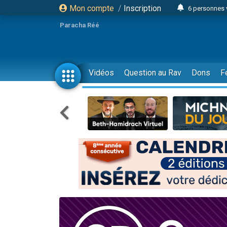
Mon compte
/
Inscription
6 personnes 
4 personn
Paracha Réé
2 personn
17 personnes
4 personnes 
Vidéos
Question au Rav
Dons
F
Il reste 
23 person
Eva vient de
4 personnes 
3 personnes 
3 personn
Odaya vient 
13 personnes
2 personnes 
30 perso