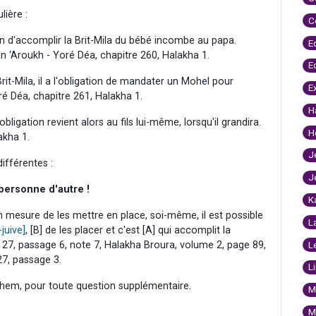
lière :
C
tion d'accomplir la Brit-Mila du bébé incombe au papa.
E
 ‘Aroukh - Yoré Déa, chapitre 260, Halakha 1.
E
Brit-Mila, il a l'obligation de mandater un Mohel pour
E
é Déa, chapitre 261, Halakha 1.
H
l'obligation revient alors au fils lui-même, lorsqu'il grandira.
H
akha 1.
J
ifférentes :
J
 personne d'autre !
K
en mesure de les mettre en place, soi-même, il est possible
L
juive]
, [B] de les placer et c'est [A] qui accomplit la
e 27, passage 6, note 7, Halakha Broura, volume 2, page 89,
L
27, passage 3.
L
hem, pour toute question supplémentaire.
M
M