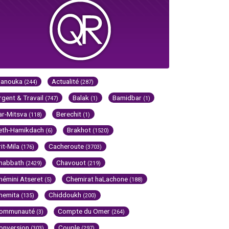
Hanouka
Actualité
(244)
(287)
rgent & Travail
Balak
Bamidbar
(747)
(1)
(1)
ar-Mitsva
Berechit
(118)
(1)
eth-Hamikdach
Brakhot
(6)
(1520)
rit-Mila
Cacheroute
(176)
(3703)
habbath
Chavouot
(2429)
(219)
hémini Atseret
Chemirat haLachone
(5)
(188)
hemita
Chiddoukh
(135)
(200)
ommunauté
Compte du Omer
(3)
(264)
onversion
Couple
(303)
(297)