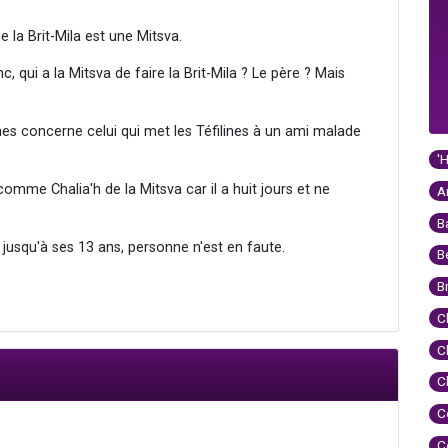
la Brit-Mila est une Mitsva.
, qui a la Mitsva de faire la Brit-Mila ? Le père ? Mais
lines concerne celui qui met les Téfilines à un ami malade
'
mme Chalia'h de la Mitsva car il a huit jours et ne
A
B
 jusqu'à ses 13 ans, personne n'est en faute.
B
B
C
C
C
C
C