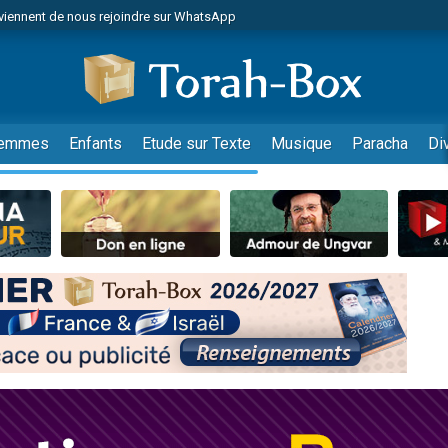
viennent de nous rejoindre sur WhatsApp
es viennent de faire un don pour Reloger Rivka, 6 enfants, victime de violences
es viennent de faire un don pour 1 Journée de Vacances Pour les Enfants
 viennent de demander une bénédiction
viennent de nous rejoindre sur WhatsApp
emmes
Enfants
Etude sur Texte
Musique
Paracha
Di
49 places pour étudier en groupe sur Zoom
nes viennent de faire un don pour Diane, 80 ans, dans un appartement insalu
 donner son Maasser
viennent de nous rejoindre sur WhatsApp
viennent de nous rejoindre sur WhatsApp
es viennent de faire un don pour 5 jours de vacances aux Orphelins
de donner son Maasser
 viennent de demander une bénédiction
viennent de nous rejoindre sur WhatsApp
nnes viennent de faire un don pour Sauvez la jambe de Yohan