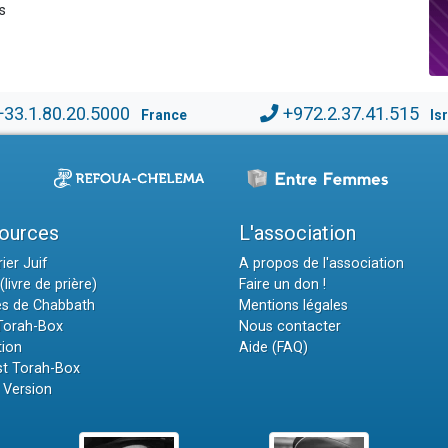
s
+33.1.80.20.5000
+972.2.37.41.515
France
Is
ources
L'association
ier Juif
A propos de l'association
(livre de prière)
Faire un don !
es de Chabbath
Mentions légales
 Torah-Box
Nous contacter
tion
Aide (FAQ)
t Torah-Box
 Version