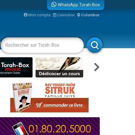
WhatsApp Torah-Box
...
Mon compte
Calendrier
Columbus
vertissements
Livres
Rabbanim
bre