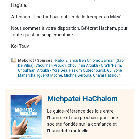
Hag'ala.
Attention : il ne faut pas oublier de le tremper au Mikvé.
Nous sommes à votre disposition, Bé’ézrat Hachem, pour
toute question supplémentaire.
Kol Touv.
Mékorot / Sources :
Rabbi Eliahou Ben Chlomo Zalman (Gaon
De Vilna)
,
Choul'han Aroukh
,
Choul'han Aroukh - Ora'h 'Haim
,
Choul'han 'Aroukh - Yoré Déa
,
Psakim Outechouvot
,
Guilyone
Maharcha
,
Iguérot Moché
,
Michna Beroura
,
Cha'ar Hatsioun
.
Michpatei HaChalom
Le guide-référence des lois entre
l'homme et son prochain, pour une
société fondée sur la confiance et
l'honnêteté mutuelle.