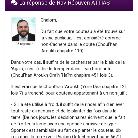
La réponse de Rav Réouven ATTIAS
Chalom,
Du fait que votre couteau a été trouvé sur
la voie publique, il est considéré comme
non-Cachère dans le doute (Choul'han
118 réponses
'Aroukh chapitre 110).
Dans votre cas, il suffira de le cachériser par le biais de la
'Agala, c'est-à-dire le tremper dans l'eau bouillante
(Choul'han Aroukh Ora'h 'Haïm chapitre 451 lois 3).
Il est vrai que le Choul'han 'Aroukh (Yoré Déa chapitre 121
lois 7) a tranché, pour couteau appartenant à un non-juif :
- S'il a été utilisé à froid, il suffit de le rincer afin d'enlever
tout reste alimentaire et de le planter dix fois dans la
terre. [De nos jours, les décisionnaires écrivent que le fait
de frotter la lame avec une éponge abrasive de type
Spontex est semblable au fait de planter le couteau dix
fois dans la terre (voir Psakim Outechouvot page 667)],