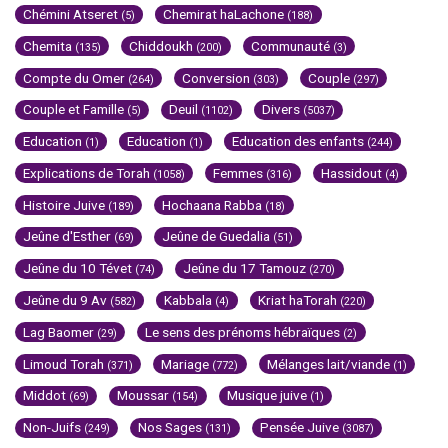
Chémini Atseret
Chemirat haLachone
(5)
(188)
Chemita
Chiddoukh
Communauté
(135)
(200)
(3)
Compte du Omer
Conversion
Couple
(264)
(303)
(297)
Couple et Famille
Deuil
Divers
(5)
(1102)
(5037)
Education
Education
Education des enfants
(1)
(1)
(244)
Explications de Torah
Femmes
Hassidout
(1058)
(316)
(4)
Histoire Juive
Hochaana Rabba
(189)
(18)
Jeûne d'Esther
Jeûne de Guedalia
(69)
(51)
Jeûne du 10 Tévet
Jeûne du 17 Tamouz
(74)
(270)
Jeûne du 9 Av
Kabbala
Kriat haTorah
(582)
(4)
(220)
Lag Baomer
Le sens des prénoms hébraïques
(29)
(2)
Limoud Torah
Mariage
Mélanges lait/viande
(371)
(772)
(1)
Middot
Moussar
Musique juive
(69)
(154)
(1)
Non-Juifs
Nos Sages
Pensée Juive
(249)
(131)
(3087)