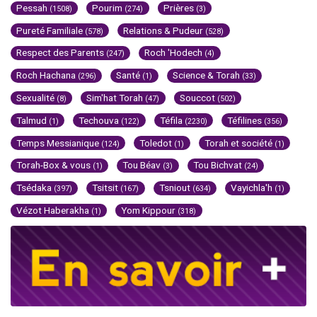
Pessah
Pourim
Prières
(1508)
(274)
(3)
Pureté Familiale
Relations & Pudeur
(578)
(528)
Respect des Parents
Roch 'Hodech
(247)
(4)
Roch Hachana
Santé
Science & Torah
(296)
(1)
(33)
Sexualité
Sim'hat Torah
Souccot
(8)
(47)
(502)
Talmud
Techouva
Téfila
Téfilines
(1)
(122)
(2230)
(356)
Temps Messianique
Toledot
Torah et société
(124)
(1)
(1)
Torah-Box & vous
Tou Béav
Tou Bichvat
(1)
(3)
(24)
Tsédaka
Tsitsit
Tsniout
Vayichla'h
(397)
(167)
(634)
(1)
Vézot Haberakha
Yom Kippour
(1)
(318)