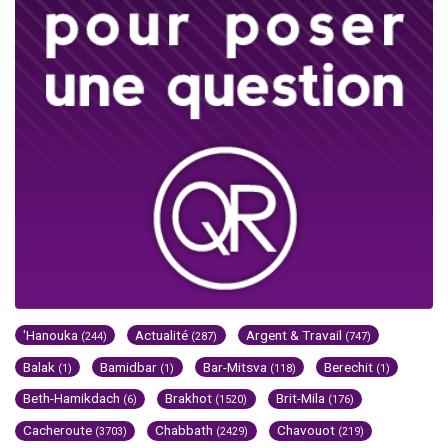
'Hanouka
Actualité
Argent & Travail
(244)
(287)
(747)
Balak
Bamidbar
Bar-Mitsva
Berechit
(1)
(1)
(118)
(1)
Beth-Hamikdach
Brakhot
Brit-Mila
(6)
(1520)
(176)
Cacheroute
Chabbath
Chavouot
(3703)
(2429)
(219)