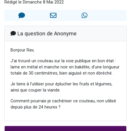
Rédigé le Dimanche 8 Mai 2022
Il reste 49 places pour étudier en groupe sur Zoom
12 nouvelles musiques dans Torah-Box Music
3 personnes viennent de nous rejoindre sur WhatsApp
2 personnes viennent de nous rejoindre sur WhatsApp
La question de Anonyme
2 personnes viennent de nous rejoindre sur WhatsApp
Bonjour Rav,
J'ai trouvé un couteau sur la voie publique en bon état :
lame en métal et manche noir en bakélite, d'une longueur
totale de 30 centimètres, bien aiguisé et non ébréché.
Je tiens à l'utiliser pour éplucher les fruits et légumes,
ainsi que couper la viande.
Comment pourrais-je cachériser ce couteau, non utilisé
depuis plus de 24 heures ?