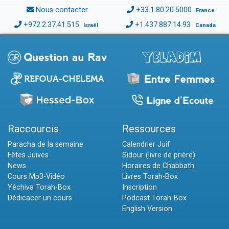
Nous contacter
+33.1.80.20.5000
France
+972.2.37.41.515
+1.437.887.14.93
Israël
Canada
Raccourcis
Ressources
Paracha de la semaine
Calendrier Juif
Fêtes Juives
Sidour (livre de prière)
News
Horaires de Chabbath
Cours Mp3-Vidéo
Livres Torah-Box
Yéchiva Torah-Box
Inscription
Dédicacer un cours
Podcast Torah-Box
English Version