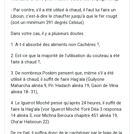
- Par contre, s'il a été utilisé à chaud, il faut lui faire un
Liboun
,
c’est-à-dire le chauffer jusqu’à que le fer rougit
(soit un minimum 391 degrés Celsius).
Dans votre cas, il y a plusieurs doutes :
1. A-t-il absorbé des aliments non-Cachères ?,
2. Est-ce que la majorité de l'utilisation du couteau a été
faite à chaud ?,
3. De nombreux Poskim pensent que, même s'il a été
utilisé à chaud, il suffit de faire Hag'ala (Guilyone
Maharcha alinéa 9, Pri 'Hadach alinéa 19, Gaon de Vilna
alinéa 18- 31),
4. Le Iguerot Moché pense qu'après 24 heures, il suffit de
faire la Hag'ala (voir Iguerot Moché Yoré Déa 3 responsa
14 alinéa 3, voir Michna Beroura chapitre 451 alinéa 19,
Cha'ar Hatsioun 22).
De ce fait, il suffira donc de le cachériser par le biais de la