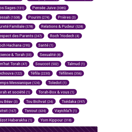
os Sages
Pensée Juive
(131)
(3085)
essah
Pourim
Prières
(1508)
(274)
(3)
ureté Familiale
Relations & Pudeur
(578)
(528)
espect des Parents
Roch 'Hodech
(247)
(4)
och Hachana
Santé
(295)
(1)
cience & Torah
Sexualité
(33)
(8)
im'hat Torah
Souccot
Talmud
(47)
(502)
(1)
echouva
Téfila
Téfilines
(122)
(2230)
(356)
emps Messianique
Toledot
(124)
(1)
orah et société
Torah-Box & vous
(1)
(1)
ou Béav
Tou Bichvat
Tsédaka
(3)
(24)
(397)
sitsit
Tsniout
Vayichla'h
(167)
(634)
(1)
ézot Haberakha
Yom Kippour
(1)
(318)