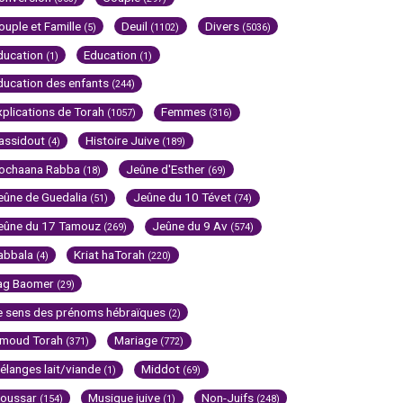
ouple et Famille
Deuil
Divers
(5)
(1102)
(5036)
ducation
Education
(1)
(1)
ducation des enfants
(244)
xplications de Torah
Femmes
(1057)
(316)
assidout
Histoire Juive
(4)
(189)
ochaana Rabba
Jeûne d'Esther
(18)
(69)
eûne de Guedalia
Jeûne du 10 Tévet
(51)
(74)
eûne du 17 Tamouz
Jeûne du 9 Av
(269)
(574)
abbala
Kriat haTorah
(4)
(220)
ag Baomer
(29)
e sens des prénoms hébraïques
(2)
imoud Torah
Mariage
(371)
(772)
élanges lait/viande
Middot
(1)
(69)
oussar
Musique juive
Non-Juifs
(154)
(1)
(248)