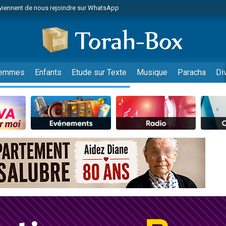
viennent de nous rejoindre sur WhatsApp
viennent de nous rejoindre sur WhatsApp
les musiques dans Torah-Box Music
es viennent de faire un don pour Tsédaka : pauvres d'Israel
es viennent de faire un don pour Diane, 80 ans, dans un appartement insalub
emmes
Enfants
Etude sur Texte
Musique
Paracha
Di
sion radio : Visions de grandeur n°104 : Le Chabbath et le Birkat Hamazone à 
 viennent de demander une bénédiction
nnes viennent de faire un don pour Sauvez la jambe de Yohan
49 places pour étudier en groupe sur Zoom
de donner son Maasser
ent de donner son Maasser
es viennent de faire un don pour 5 enfants déjà orphelins risquent de perdre
es viennent de faire un don pour Reloger Rivka, 6 enfants, victime de violences
 viennent de demander une bénédiction
49 places pour étudier en groupe sur Zoom