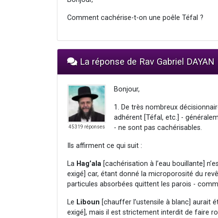
Comment cachérise-t-on une poêle Téfal ?
La réponse de Rav Gabriel DAYAN
Bonjour,
1. De très nombreux décisionnair
adhérent [Téfal, etc.] - généralem
- ne sont pas cachérisables.
45319 réponses
Ils affirment ce qui suit :
La
Hag’ala
[cachérisation à l’eau bouillante] n’
exigé] car, étant donné la microporosité du rev
particules absorbées quittent les parois - comm
Le
Liboun
[chauffer l’ustensile à blanc] aurait 
exigé], mais il est strictement interdit de faire 