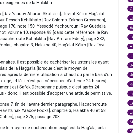
x exigences de la Halakha.
C
v [Rav Yaacov Aharon Skotsilss], Tevilat Kélim-Hag’alat
E
ddour Pessah Kéhilkhato [Rav Chlomo Zalman Grossman],
page 170, note 150, Yessodé Yechouroun [Rav Guédalia
E
hot, volume 10, réponse 98 [dans cette référence, le Rav
E
, Hacacheroute Kahalakha [Rav Amram Edery], page 332,
oks], chapitre 3, Halakha 40, Hag’alat Kélim [Rav Tsvi
H
H
naires, il est possible de cachériser les ustensiles ayant
J
biais de la Hagga’la [lorsque c’est le moyen de
es après la dernière utilisation à chaud ou par le bais d’un
J
xigé, et là, il n’est pas nécessaire d’attende 24 heures].
K
rgument est Safek Dérabanane puisque c’est après 24
us - donc, il est possible d’adopter une attitude permissive.
L
L
onse 7, fin de l’avant-dernier paragraphe, Hacacheroute
av Its’hak Yaacov Fooks], chapitre 3, Halakha 40 et 58,
L
i Cohen], page 375, passage 203.
M
que le moyen de cachérisation exigé est la Hag’ala, cela
M