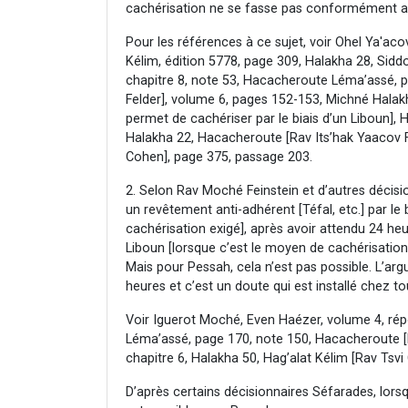
cachérisation ne se fasse pas conformément au
Pour les références à ce sujet, voir Ohel Ya'aco
Kélim, édition 5778, page 309, Halakha 28, Si
chapitre 8, note 53, Hacacheroute Léma’assé, 
Felder], volume 6, pages 152-153, Michné Halak
permet de cachériser par le biais d’un Liboun]
Halakha 22, Hacacheroute [Rav Its’hak Yaacov Fo
Cohen], page 375, passage 203.
2. Selon Rav Moché Feinstein et d’autres décision
un revêtement anti-adhérent [Téfal, etc.] par le 
cachérisation exigé], après avoir attendu 24 heur
Liboun [lorsque c’est le moyen de cachérisation e
Mais pour Pessah, cela n’est pas possible. L’a
heures et c’est un doute qui est installé chez to
Voir Iguerot Moché, Even Haézer, volume 4, rép
Léma’assé, page 170, note 150, Hacacheroute [R
chapitre 6, Halakha 50, Hag’alat Kélim [Rav Tsv
D’après certains décisionnaires Séfarades, lors