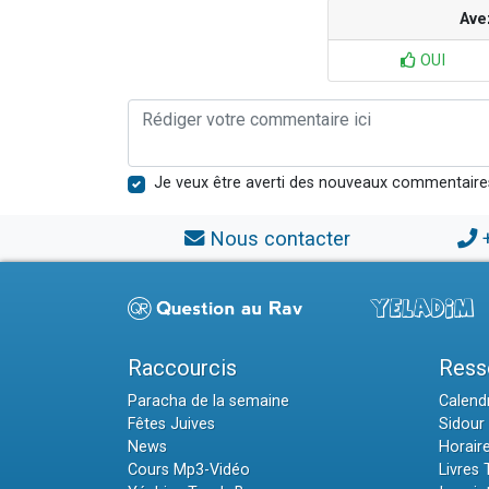
Ave
OUI
Je veux être averti des nouveaux commentaire
Nous contacter
Raccourcis
Ress
Paracha de la semaine
Calendr
Fêtes Juives
Sidour 
News
Horair
Cours Mp3-Vidéo
Livres