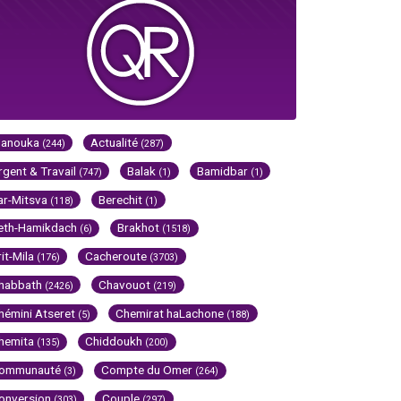
Hanouka
Actualité
(244)
(287)
rgent & Travail
Balak
Bamidbar
(747)
(1)
(1)
ar-Mitsva
Berechit
(118)
(1)
eth-Hamikdach
Brakhot
(6)
(1518)
rit-Mila
Cacheroute
(176)
(3703)
habbath
Chavouot
(2426)
(219)
hémini Atseret
Chemirat haLachone
(5)
(188)
hemita
Chiddoukh
(135)
(200)
ommunauté
Compte du Omer
(3)
(264)
onversion
Couple
(303)
(297)