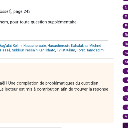
N
ossef], page 243.
P
hem, pour toute question supplémentaire.
P
R
R
Hag'alat Kélim
,
Hacacheroute
,
Hacacheroute Kahalakha
,
Michné
a'assé
,
Siddour Pessa'h Kéhilkhato
,
Tvilat Kélim
,
Torat Hamo'adim
.
S
S
T
T
raël ! Une compilation de problématiques du quotidien
e lecteur est mis à contribution afin de trouver la réponse
T
T
T
V