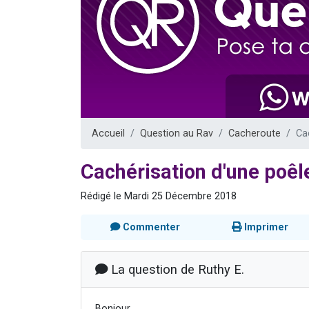
Dovan vient 
2 personnes 
2 personnes 
Malgorzata v
3 personnes 
Accueil
Question au Rav
Cacheroute
Ca
Cachérisation d'une poêl
Rédigé le Mardi 25 Décembre 2018
Commenter
Imprimer
La question de Ruthy E.
Bonjour,