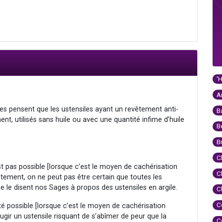
'
A
es pensent que les ustensiles ayant un revêtement anti-
B
ent, utilisés sans huile ou avec une quantité infime d’huile
B
B
C
est pas possible [lorsque c’est le moyen de cachérisation
C
êtement, on ne peut pas être certain que toutes les
e le disent nos Sages à propos des ustensiles en argile.
C
C
été possible [lorsque c’est le moyen de cachérisation
rougir un ustensile risquant de s’abîmer de peur que la
C