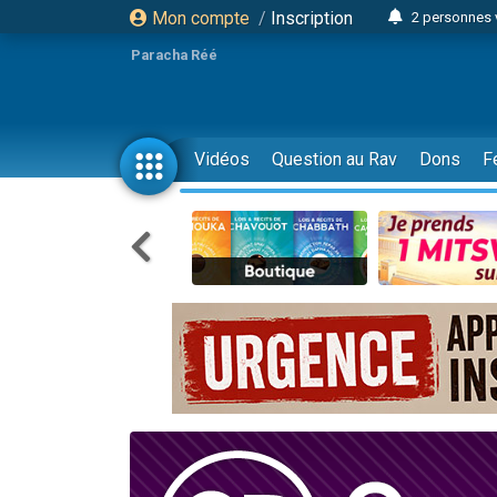
Mon compte
/
Inscription
2 personnes 
3 personnes 
Paracha Réé
2 nouvel
8 personn
4 personn
Vidéos
Question au Rav
Dons
F
Nouvelle émis
61 personnes
39 perso
Il reste 
Ariel vient 
Nathaniel vi
6 personn
2 personn
10 personnes
Il reste 