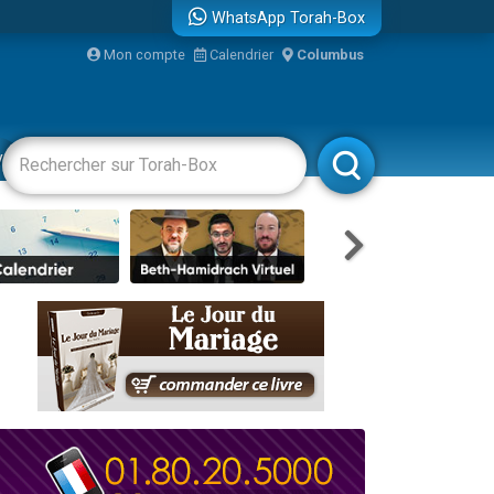
WhatsApp Torah-Box
Mon compte
Calendrier
Columbus
re
vertissements
Livres
Rabbanim
travers le temps
 leur maman
...