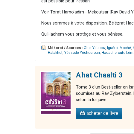
est possible pour Pessah.
Voir Torat Hamo'adim - Mekoutsar [Rav David Y
Nous sommes à votre disposition, Bé’ézrat Hac
Qu’Hachem vous protège et vous bénisse.
Mékorot / Sources :
Ohel Ya'acov
,
Iguérot Moché
,
Halakhot
,
Yéssodé Yéchouroun
,
Hacacheroute Lém
A'hat Chaalti 3
Tome 3 d'un Best-seller en Is
soumises au Rav Zylberstein. L
selon la loi juive.
acheter ce livre