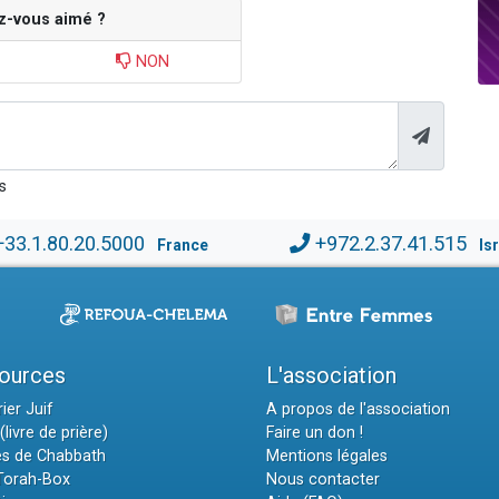
z-vous aimé ?
NON
s
+33.1.80.20.5000
+972.2.37.41.515
France
Is
ources
L'association
ier Juif
A propos de l'association
(livre de prière)
Faire un don !
es de Chabbath
Mentions légales
 Torah-Box
Nous contacter