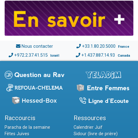
Nous contacter
+33.1.80.20.5000
France
+972.2.37.41.515
+1.437.887.14.93
Israël
Canada
Raccourcis
Ressources
Paracha de la semaine
Calendrier Juif
Fêtes Juives
Sidour (livre de prière)