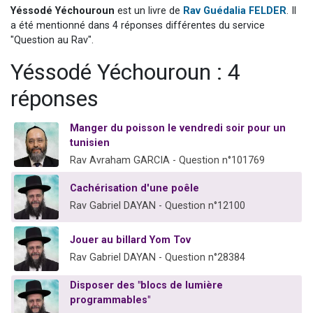
Yéssodé Yéchouroun
est un livre de
Rav Guédalia FELDER
. Il
3 personnes viennent de nous rejoindre sur WhatsApp
a été mentionné dans 4 réponses différentes du service
11 personnes viennent de demander une bénédiction
"Question au Rav".
Il reste 49 places pour étudier en groupe sur Zoom
Yéssodé Yéchouroun : 4
3 personnes viennent de faire un don pour Diane, 80 ans, dans un appartement insalubre
réponses
5 personnes viennent de faire un don pour Reloger Rivka, 6 enfants, victime de violences...
Manger du poisson le vendredi soir pour un
tunisien
Rav Avraham GARCIA - Question n°101769
Cachérisation d'une poêle
Rav Gabriel DAYAN - Question n°12100
Jouer au billard Yom Tov
Rav Gabriel DAYAN - Question n°28384
Disposer des "blocs de lumière
programmables"