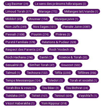
Lag Baomer
Le sens des prénoms hébraïques
(29)
(2)
Limoud Torah
Mariage
Mélanges lait/viande
(371)
(772)
(1)
Middot
Moussar
Musique juive
(69)
(154)
(1)
Non-Juifs
Nos Sages
Pensée Juive
(249)
(131)
(3087)
Pessah
Pourim
Prières
(1508)
(274)
(3)
Pureté Familiale
Relations & Pudeur
(578)
(528)
Respect des Parents
Roch 'Hodech
(247)
(4)
Roch Hachana
Santé
Science & Torah
(296)
(1)
(33)
Sexualité
Sim'hat Torah
Souccot
(8)
(47)
(502)
Talmud
Techouva
Téfila
Téfilines
(1)
(122)
(2230)
(356)
Temps Messianique
Toledot
Torah et société
(124)
(1)
(1)
Torah-Box & vous
Tou Béav
Tou Bichvat
(1)
(3)
(24)
Tsédaka
Tsitsit
Tsniout
Vayichla'h
(397)
(167)
(634)
(1)
Vézot Haberakha
Yom Kippour
(1)
(318)