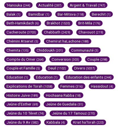
'Hanouka
Actualité
Argent & Travail
(244)
(287)
(747)
Balak
Bamidbar
Bar-Mitsva
Berechit
(1)
(1)
(118)
(1)
Beth-Hamikdach
Brakhot
Brit-Mila
(6)
(1520)
(176)
Cacheroute
Chabbath
Chavouot
(3703)
(2429)
(219)
Chémini Atseret
Chemirat haLachone
(5)
(188)
Chemita
Chiddoukh
Communauté
(135)
(201)
(3)
Compte du Omer
Conversion
Couple
(264)
(303)
(298)
Couple et Famille
Deuil
Divers
(5)
(1102)
(5037)
Education
Education
Education des enfants
(1)
(1)
(244)
Explications de Torah
Femmes
Hassidout
(1058)
(316)
(4)
Histoire Juive
Hochaana Rabba
(189)
(18)
Jeûne d'Esther
Jeûne de Guedalia
(69)
(51)
Jeûne du 10 Tévet
Jeûne du 17 Tamouz
(74)
(270)
Jeûne du 9 Av
Kabbala
Kriat haTorah
(582)
(4)
(220)