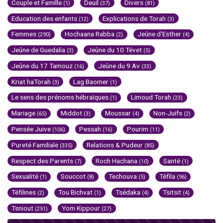
Couple et Famille
Deuil
Divers
(1)
(37)
(81)
Education des enfants
Explications de Torah
(12)
(3)
Femmes
Hochaana Rabba
Jeûne d'Esther
(290)
(2)
(4)
Jeûne de Guedalia
Jeûne du 10 Tévet
(3)
(5)
Jeûne du 17 Tamouz
Jeûne du 9 Av
(16)
(33)
Kriat haTorah
Lag Baomer
(3)
(1)
Le sens des prénoms hébraïques
Limoud Torah
(1)
(23)
Mariage
Middot
Moussar
Non-Juifs
(65)
(3)
(4)
(2)
Pensée Juive
Pessah
Pourim
(106)
(16)
(11)
Pureté Familiale
Relations & Pudeur
(335)
(85)
Respect des Parents
Roch Hachana
Santé
(7)
(10)
(1)
Sexualité
Souccot
Techouva
Téfila
(1)
(8)
(5)
(96)
Téfilines
Tou Bichvat
Tsédaka
Tsitsit
(2)
(1)
(4)
(4)
Tsniout
Yom Kippour
(251)
(27)