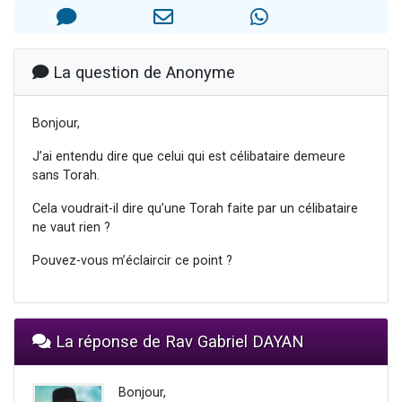
6 personnes viennent de faire un don pour 5 enfants déjà orphelins risquent de perdre leur maman
2 personnes viennent de faire un don pour Reloger Rivka, 6 enfants, victime de violences...
10 personnes viennent de demander une bénédiction
La question de Anonyme
Il reste 49 places pour étudier en groupe sur Zoom
Bonjour,
2 personnes viennent de nous rejoindre sur WhatsApp
J’ai entendu dire que celui qui est célibataire demeure
sans Torah.
Cela voudrait-il dire qu’une Torah faite par un célibataire
ne vaut rien ?
Pouvez-vous m’éclaircir ce point ?
La réponse de Rav Gabriel DAYAN
Bonjour,