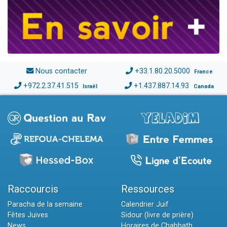
Nous contacter
+33.1.80.20.5000
France
+972.2.37.41.515
+1.437.887.14.93
Israël
Canada
Raccourcis
Ressources
Paracha de la semaine
Calendrier Juif
Fêtes Juives
Sidour (livre de prière)
News
Horaires de Chabbath