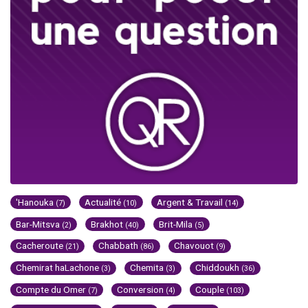
'Hanouka
Actualité
Argent & Travail
(7)
(10)
(14)
Bar-Mitsva
Brakhot
Brit-Mila
(2)
(40)
(5)
Cacheroute
Chabbath
Chavouot
(21)
(86)
(9)
Chemirat haLachone
Chemita
Chiddoukh
(3)
(3)
(36)
Compte du Omer
Conversion
Couple
(7)
(4)
(103)