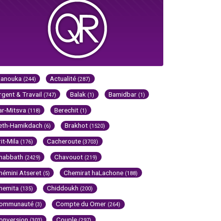
Hanouka
Actualité
(244)
(287)
rgent & Travail
Balak
Bamidbar
(747)
(1)
(1)
ar-Mitsva
Berechit
(118)
(1)
eth-Hamikdach
Brakhot
(6)
(1520)
rit-Mila
Cacheroute
(176)
(3703)
habbath
Chavouot
(2429)
(219)
hémini Atseret
Chemirat haLachone
(5)
(188)
hemita
Chiddoukh
(135)
(200)
ommunauté
Compte du Omer
(3)
(264)
onversion
Couple
(303)
(297)