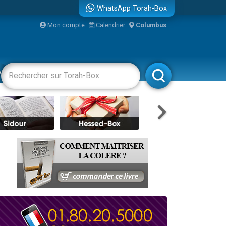
WhatsApp Torah-Box
bre
Mon compte
Calendrier
Columbus
...
vertissements
Livres
Rabbanim