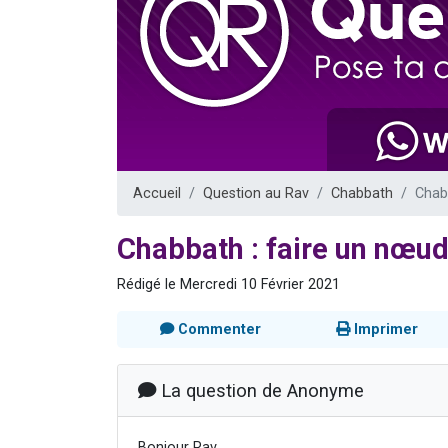
13 personnes
30 perso
Il reste 
12 nouve
29 personnes
Accueil
Question au Rav
Chabbath
Chab
Chabbath : faire un nœu
Rédigé le Mercredi 10 Février 2021
Commenter
Imprimer
La question de Anonyme
Bonjour Rav,