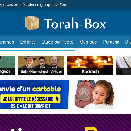
49 places pour étudier en groupe sur Zoom
nes viennent de faire un don pour Diane, 80 ans, dans un appartement insalu
viennent de nous rejoindre sur WhatsApp
viennent de nous rejoindre sur WhatsApp
es viennent de faire un don pour Reloger Rivka, 6 enfants, victime de violences
emmes
Enfants
Etude sur Texte
Musique
Paracha
Di
es viennent de faire un don pour 1 Journée de Vacances Pour les Enfants
 viennent de demander une bénédiction
viennent de nous rejoindre sur WhatsApp
49 places pour étudier en groupe sur Zoom
 donner son Maasser
viennent de nous rejoindre sur WhatsApp
viennent de nous rejoindre sur WhatsApp
de donner son Maasser
es viennent de faire un don pour 5 jours de vacances aux Orphelins
viennent de nous rejoindre sur WhatsApp