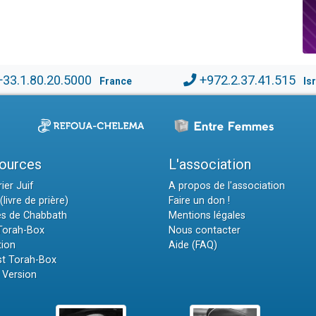
+33.1.80.20.5000
+972.2.37.41.515
France
Is
ources
L'association
ier Juif
A propos de l'association
(livre de prière)
Faire un don !
es de Chabbath
Mentions légales
 Torah-Box
Nous contacter
tion
Aide (FAQ)
t Torah-Box
 Version