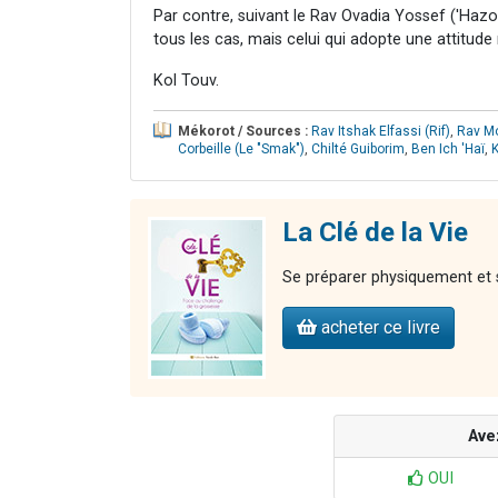
Par contre, suivant le Rav Ovadia Yossef ('Hazo
tous les cas, mais celui qui adopte une attitude
Kol Touv.
Mékorot / Sources :
Rav Itshak Elfassi (Rif)
,
Rav Mo
Corbeille (Le "Smak")
,
Chilté Guiborim
,
Ben Ich 'Haï
,
La Clé de la Vie
Se préparer physiquement et 
acheter ce livre
Ave
OUI