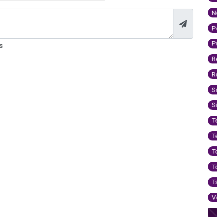
N
P
P
s
R
R
S
S
T
T
T
T
T
V