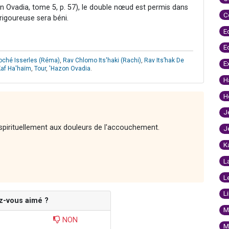
n Ovadia, tome 5, p. 57), le double nœud est permis dans
C
 rigoureuse sera béni.
E
E
ché Isserles (Réma)
,
Rav Chlomo Its'haki (Rachi)
,
Rav Its’hak De
E
Kaf Ha'haïm
,
Tour
,
'Hazon Ovadia
.
H
H
J
spirituellement aux douleurs de l'accouchement.
J
K
L
L
L
z-vous aimé ?
M
NON
M