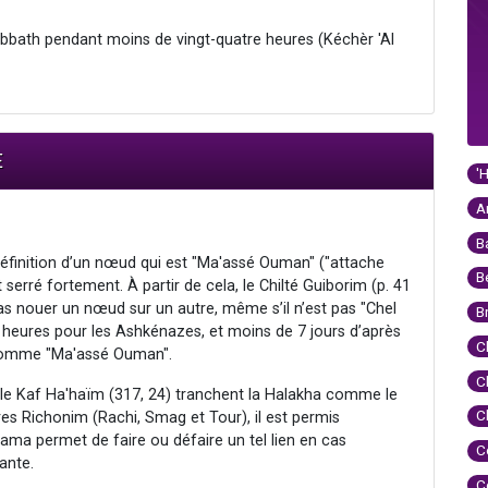
bbath pendant moins de vingt-quatre heures (Kéchèr 'Al
E
'
A
B
a définition d’un nœud qui est "Ma'assé Ouman" ("attache
B
t serré fortement. À partir de cela, le Chilté Guiborim (p. 41
pas nouer un nœud sur un autre, même s’il n’est pas "Chel
B
 heures pour les Ashkénazes, et moins de 7 jours d’après
C
ré comme "Ma'assé Ouman".
C
et le Kaf Ha'haïm (317, 24) tranchent la Halakha comme le
C
res Richonim (Rachi, Smag et Tour), il est permis
ama permet de faire ou défaire un tel lien en cas
C
ante.
C