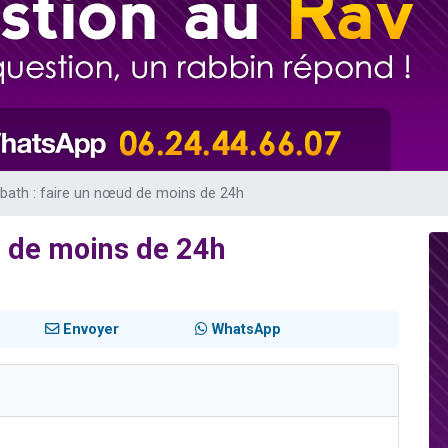
 viennent de demander une bénédiction
nnes viennent de faire un don pour Sauvez la jambe de Yohan
49 places pour étudier en groupe sur Zoom
lles musiques dans Torah-Box Music
 viennent de demander une bénédiction
bath : faire un nœud de moins de 24h
d de moins de 24h
Envoyer
WhatsApp