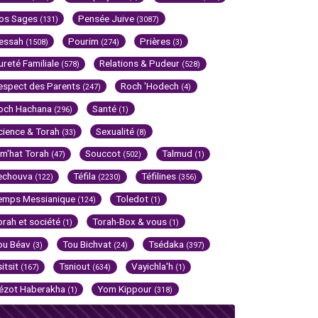
os Sages
Pensée Juive
(131)
(3087)
essah
Pourim
Prières
(1508)
(274)
(3)
ureté Familiale
Relations & Pudeur
(578)
(528)
espect des Parents
Roch 'Hodech
(247)
(4)
och Hachana
Santé
(296)
(1)
cience & Torah
Sexualité
(33)
(8)
im'hat Torah
Souccot
Talmud
(47)
(502)
(1)
echouva
Téfila
Téfilines
(122)
(2230)
(356)
emps Messianique
Toledot
(124)
(1)
orah et société
Torah-Box & vous
(1)
(1)
ou Béav
Tou Bichvat
Tsédaka
(3)
(24)
(397)
sitsit
Tsniout
Vayichla'h
(167)
(634)
(1)
ézot Haberakha
Yom Kippour
(1)
(318)