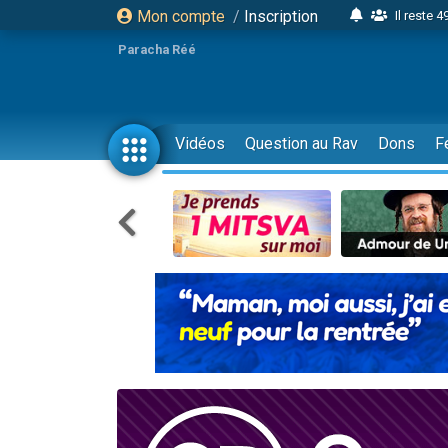
Mon compte
/
Inscription
Il reste 
16 person
Paracha Réé
2 personnes 
6 personnes 
4 personn
Vidéos
Question au Rav
Dons
F
2 personn
17 personnes
4 personnes 
Il reste 
Eva vient de
4 personnes 
3 personnes 
Odaya vient 
3 personn
2 personnes 