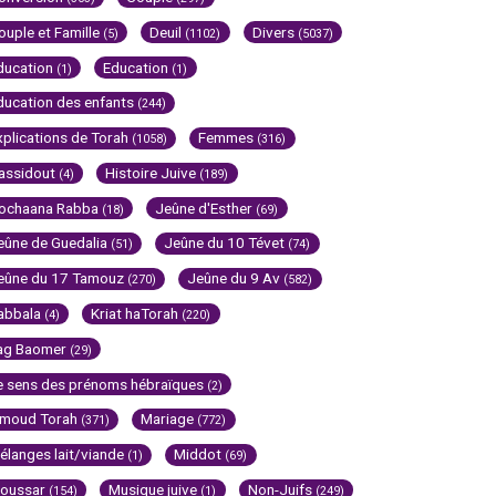
ouple et Famille
Deuil
Divers
(5)
(1102)
(5037)
ducation
Education
(1)
(1)
ducation des enfants
(244)
xplications de Torah
Femmes
(1058)
(316)
assidout
Histoire Juive
(4)
(189)
ochaana Rabba
Jeûne d'Esther
(18)
(69)
eûne de Guedalia
Jeûne du 10 Tévet
(51)
(74)
eûne du 17 Tamouz
Jeûne du 9 Av
(270)
(582)
abbala
Kriat haTorah
(4)
(220)
ag Baomer
(29)
e sens des prénoms hébraïques
(2)
imoud Torah
Mariage
(371)
(772)
élanges lait/viande
Middot
(1)
(69)
oussar
Musique juive
Non-Juifs
(154)
(1)
(249)