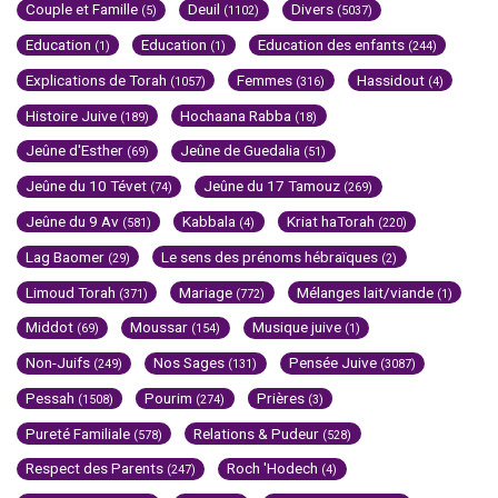
Couple et Famille
Deuil
Divers
(5)
(1102)
(5037)
Education
Education
Education des enfants
(1)
(1)
(244)
Explications de Torah
Femmes
Hassidout
(1057)
(316)
(4)
Histoire Juive
Hochaana Rabba
(189)
(18)
Jeûne d'Esther
Jeûne de Guedalia
(69)
(51)
Jeûne du 10 Tévet
Jeûne du 17 Tamouz
(74)
(269)
Jeûne du 9 Av
Kabbala
Kriat haTorah
(581)
(4)
(220)
Lag Baomer
Le sens des prénoms hébraïques
(29)
(2)
Limoud Torah
Mariage
Mélanges lait/viande
(371)
(772)
(1)
Middot
Moussar
Musique juive
(69)
(154)
(1)
Non-Juifs
Nos Sages
Pensée Juive
(249)
(131)
(3087)
Pessah
Pourim
Prières
(1508)
(274)
(3)
Pureté Familiale
Relations & Pudeur
(578)
(528)
Respect des Parents
Roch 'Hodech
(247)
(4)