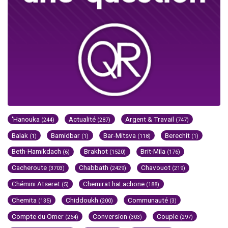
'Hanouka
Actualité
Argent & Travail
(244)
(287)
(747)
Balak
Bamidbar
Bar-Mitsva
Berechit
(1)
(1)
(118)
(1)
Beth-Hamikdach
Brakhot
Brit-Mila
(6)
(1520)
(176)
Cacheroute
Chabbath
Chavouot
(3703)
(2429)
(219)
Chémini Atseret
Chemirat haLachone
(5)
(188)
Chemita
Chiddoukh
Communauté
(135)
(200)
(3)
Compte du Omer
Conversion
Couple
(264)
(303)
(297)