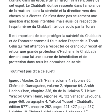
continu dans un espace de la maison va à l’encontre de
cet esprit. Le Chabbath doit se ressentir dans l’ambiance
de la maison : dans la sérénité et la direction vers des
choses plus élevées. Ce n’est donc pas seulement une
question d'actions interdites, mais aussi de respect de
l’esprit même du Chabbath tel que voulu par la Torah.
Il est important de bien protéger la sainteté du Chabbath
et de l’honorer comme il faut, selon l’esprit de la Torah.
Celui qui fait attention à respecter ce grand jour reçoit en
retour une grande protection d'Hachem : le Chabbath
devient pour lui une source de bénédiction et de
protection dans tous les domaines de sa vie.
Tout n'est pas dit à ce sujet !
Iguerot Moché, Ora'h 'Haïm, volume 4, réponse 60,
Chémech Oumaguène, volume 2, réponse 64, 'Arokh
Hachoul'han, chapitre 338, fin de la Halakha 5, 'Helkat
Ya'acov, Ora'h 'Haïm, réponse 70, 'Oz Véhadar Levoucha,
page 460, paragraphe 4, Yalkout Yossef - Chabbath,
édition 5771, chapitre 252, pages 421-427, page 437,