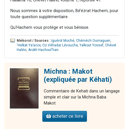
Halakha 10, Chévet Halévi, volume 1, réponse 47.
Nous sommes à votre disposition, Bé’ézrat Hachem, pour
toute question supplémentaire.
Qu'Hachem vous protège et vous bénisse.
Mékorot / Sources :
Iguérot Moché
,
Chéméch Oumaguen
,
'Helkat Ya’acov
,
Oz Véhadar Lévoucha
,
Yalkout Yossef
,
Chévet
Halévi
,
Arokh Hachoul'han
.
Michna : Makot
(expliquée par Kéhati)
Commentaire de Kehati dans un langage
simple et clair sur la Michna Baba
Makot.
acheter ce livre