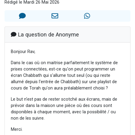
Rédigé le Mardi 26 Mai 2026
61 personnes viennent de demander une bénédiction
Il reste 49 places pour étudier en groupe sur Zoom
Ariel vient de donner son Maasser
Nathaniel vient de donner son Maasser
La question de Anonyme
4 personnes viennent de nous rejoindre sur WhatsApp
Bonjour Rav,
Dans le cas où on maitrise parfaitement le système de
prises connectées, est-ce qu'on peut programmer un
écran Chabbath qui s'allume tout seul (ou qui reste
allumé depuis l'entrée de Chabbath) sur une playlist de
cours de Torah qu'on aura préalablement choisi ?
Le but n'est pas de rester scotché aux écrans, mais de
prévoir dans la maison une pièce où des cours sont
disponibles à chaque moment, avec la possibilité / ou
non de les suivre.
Merci.