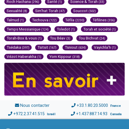
Roch Hachana
Santé
Science & Torah
(296)
(1)
(33)
Sexualité
Sim'hat Torah
Souccot
(8)
(47)
(502)
Talmud
Techouva
Téfila
Téfilines
(1)
(122)
(2230)
(356)
Temps Messianique
Toledot
Torah et société
(124)
(1)
(1)
Torah-Box & vous
Tou Béav
Tou Bichvat
(1)
(3)
(24)
Tsédaka
Tsitsit
Tsniout
Vayichla'h
(397)
(167)
(634)
(1)
Vézot Haberakha
Yom Kippour
(1)
(318)
Nous contacter
+33.1.80.20.5000
France
+972.2.37.41.515
+1.437.887.14.93
Israël
Canada