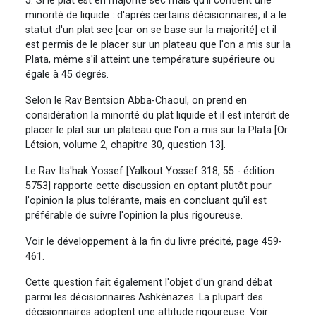
5. Si le plat est en majorité sec mais qu'il contient une
minorité de liquide : d'après certains décisionnaires, il a le
statut d'un plat sec [car on se base sur la majorité] et il
est permis de le placer sur un plateau que l'on a mis sur la
Plata, même s'il atteint une température supérieure ou
égale à 45 degrés.
Selon le Rav Bentsion Abba-Chaoul, on prend en
considération la minorité du plat liquide et il est interdit de
placer le plat sur un plateau que l'on a mis sur la Plata [Or
Létsion, volume 2, chapitre 30, question 13].
Le Rav Its'hak Yossef [Yalkout Yossef 318, 55 - édition
5753] rapporte cette discussion en optant plutôt pour
l'opinion la plus tolérante, mais en concluant qu'il est
préférable de suivre l'opinion la plus rigoureuse.
Voir le développement à la fin du livre précité, page 459-
461.
Cette question fait également l'objet d'un grand débat
parmi les décisionnaires Ashkénazes. La plupart des
décisionnaires adoptent une attitude rigoureuse. Voir