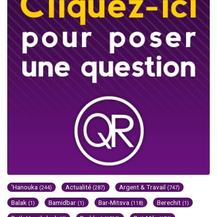
'Hanouka
Actualité
Argent & Travail
(244)
(287)
(747)
Balak
Bamidbar
Bar-Mitsva
Berechit
(1)
(1)
(118)
(1)