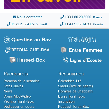
Nous contacter
+33.1.80.20.5000
France
+972.2.37.41.515
+1.437.887.14.93
Israël
Canada
Raccourcis
Ressources
Paracha de la semaine
Calendrier Juif
Fêtes Juives
Sidour (livre de prière)
News
Horaires de Chabbath
Cours Mp3-Vidéo
Livres Torah-Box
Yéchiva Torah-Box
Inscription
Dédicacer un cours
Podcast Torah-Box