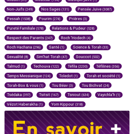
Non-Juifs
Nos Sages
Pensée Juive
(249)
(131)
(3087)
Pessah
Pourim
Prières
(1508)
(274)
(3)
Pureté Familiale
Relations & Pudeur
(578)
(528)
Respect des Parents
Roch 'Hodech
(247)
(4)
Roch Hachana
Santé
Science & Torah
(296)
(1)
(33)
Sexualité
Sim'hat Torah
Souccot
(8)
(47)
(502)
Talmud
Techouva
Téfila
Téfilines
(1)
(122)
(2230)
(356)
Temps Messianique
Toledot
Torah et société
(124)
(1)
(1)
Torah-Box & vous
Tou Béav
Tou Bichvat
(1)
(3)
(24)
Tsédaka
Tsitsit
Tsniout
Vayichla'h
(397)
(167)
(634)
(1)
Vézot Haberakha
Yom Kippour
(1)
(318)