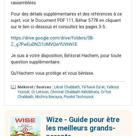
rassemblées.
Pour des détails supplémentaires et des références à ce
sujet, voir le Document PDF 111, Béhar 5778 en cliquant
sur le lien ci-dessous et consultez les pages 3-5 :
https://drive.google.com/drive/folders/0B-
Z_g7PwEuDNZi1UMVQwYUVhN1E
Je suis à votre disposition, Bé’ézrat Hachem, pour toute
question supplémentaire.
Qu’Hachem vous protège et vous bénisse.
Mékorot / Sources :
Likrat Chabbath
,
Yé'havé Da'at
,
Yalkout
Yossef
,
Or Letsion
,
Chmirat Chabbath Kéhilkhata
,
Or'hot
Chabbath
,
Michna Beroura
,
Pisské Techouvot
.
Wize - Guide pour être
les meilleurs grands-