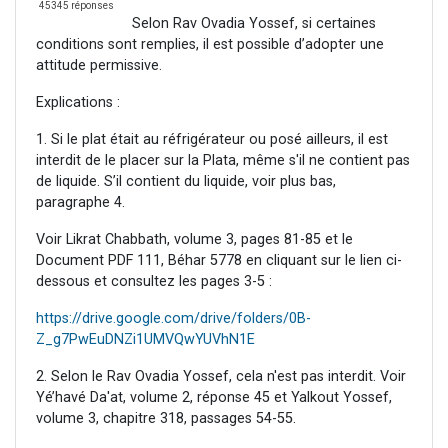
45345 réponses
Selon Rav Ovadia Yossef, si certaines
conditions sont remplies, il est possible d’adopter une
attitude permissive.
Explications :
1. Si le plat était au réfrigérateur ou posé ailleurs, il est
interdit de le placer sur la Plata, même s'il ne contient pas
de liquide. S’il contient du liquide, voir plus bas,
paragraphe 4.
Voir Likrat Chabbath, volume 3, pages 81-85 et le
Document PDF 111, Béhar 5778 en cliquant sur le lien ci-
dessous et consultez les pages 3-5 :
https://drive.google.com/drive/folders/0B-
Z_g7PwEuDNZi1UMVQwYUVhN1E
2. Selon le Rav Ovadia Yossef, cela n'est pas interdit. Voir
Yé’havé Da'at, volume 2, réponse 45 et Yalkout Yossef,
volume 3, chapitre 318, passages 54-55.