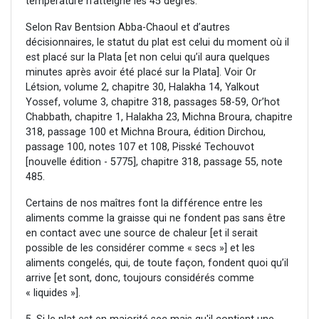
température n'atteigne les 45 degrés.
Selon Rav Bentsion Abba-Chaoul et d’autres
décisionnaires, le statut du plat est celui du moment où il
est placé sur la Plata [et non celui qu’il aura quelques
minutes après avoir été placé sur la Plata]. Voir Or
Létsion, volume 2, chapitre 30, Halakha 14, Yalkout
Yossef, volume 3, chapitre 318, passages 58-59, Or’hot
Chabbath, chapitre 1, Halakha 23, Michna Broura, chapitre
318, passage 100 et Michna Broura, édition Dirchou,
passage 100, notes 107 et 108, Pisské Techouvot
[nouvelle édition - 5775], chapitre 318, passage 55, note
485.
Certains de nos maîtres font la différence entre les
aliments comme la graisse qui ne fondent pas sans être
en contact avec une source de chaleur [et il serait
possible de les considérer comme « secs »] et les
aliments congelés, qui, de toute façon, fondent quoi qu’il
arrive [et sont, donc, toujours considérés comme
« liquides »].