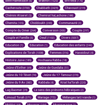
Beth-Hamikdach
Brakhot
Brit-Mila
(6)
(1520)
(176)
Cacheroute
Chabbath
Chavouot
(3703)
(2429)
(219)
Chémini Atseret
Chemirat haLachone
(5)
(188)
Chemita
Chiddoukh
Communauté
(135)
(200)
(3)
Compte du Omer
Conversion
Couple
(264)
(303)
(297)
Couple et Famille
Deuil
Divers
(5)
(1102)
(5037)
Education
Education
Education des enfants
(1)
(1)
(244)
Explications de Torah
Femmes
Hassidout
(1058)
(316)
(4)
Histoire Juive
Hochaana Rabba
(189)
(18)
Jeûne d'Esther
Jeûne de Guedalia
(69)
(51)
Jeûne du 10 Tévet
Jeûne du 17 Tamouz
(74)
(270)
Jeûne du 9 Av
Kabbala
Kriat haTorah
(582)
(4)
(220)
Lag Baomer
Le sens des prénoms hébraïques
(29)
(2)
Limoud Torah
Mariage
Mélanges lait/viande
(371)
(772)
(1)
Middot
Moussar
Musique juive
(69)
(154)
(1)