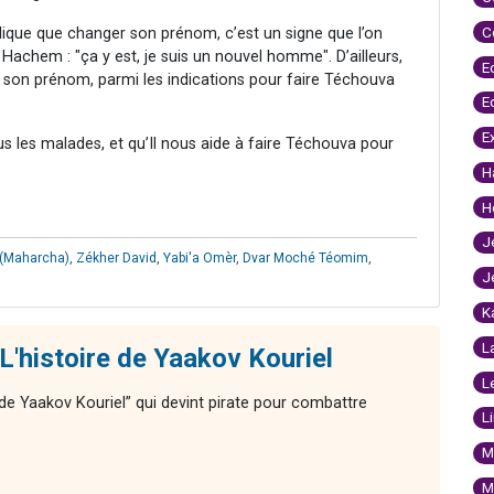
C
ique que changer son prénom, c’est un signe que l’on
achem : "ça y est, je suis un nouvel homme". D’ailleurs,
E
 son prénom, parmi les indications pour faire Téchouva
E
E
 les malades, et qu’Il nous aide à faire Téchouva pour
H
H
J
 (Maharcha)
,
Zékher David
,
Yabi'a Omèr
,
Dvar Moché Téomim
,
J
K
L
L'histoire de Yaakov Kouriel
L
 de Yaakov Kouriel” qui devint pirate pour combattre
L
M
M