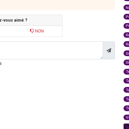
N
P
z-vous aimé ?
P
NON
R
R
S
S
s
T
T
T
T
T
V