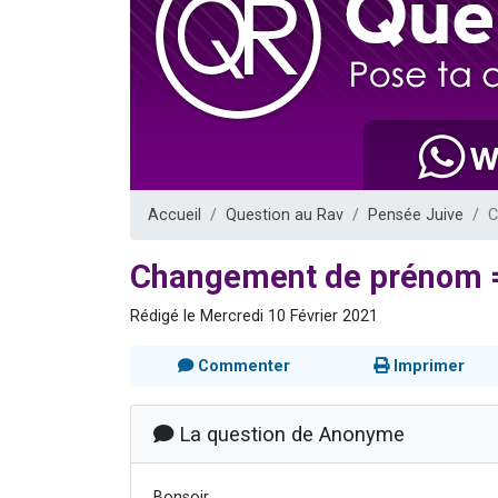
Dovan vient 
2 personnes 
2 personnes 
Malgorzata v
3 personnes 
Accueil
Question au Rav
Pensée Juive
C
Changement de prénom =
Rédigé le Mercredi 10 Février 2021
Commenter
Imprimer
La question de Anonyme
Bonsoir,