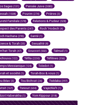
os Sages
Pensée Juive
(131)
(3085)
essah
Pourim
Prières
(1508)
(274)
(3)
ureté Familiale
Relations & Pudeur
(578)
(528)
espect des Parents
Roch 'Hodech
(247)
(4)
och Hachana
Santé
(295)
(1)
cience & Torah
Sexualité
(33)
(8)
im'hat Torah
Souccot
Talmud
(47)
(502)
(1)
echouva
Téfila
Téfilines
(122)
(2230)
(356)
emps Messianique
Toledot
(124)
(1)
orah et société
Torah-Box & vous
(1)
(1)
ou Béav
Tou Bichvat
Tsédaka
(3)
(24)
(397)
sitsit
Tsniout
Vayichla'h
(167)
(634)
(1)
ézot Haberakha
Yom Kippour
(1)
(318)