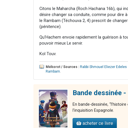
Citons le Maharcha (Roch Hachana 16b), qui ind
désire changer sa conduite, comme pour dire à H
le Rambam (Téchouva 2, 4) prescrit de changer
(pénitence).
Qu’Hachem envoie rapidement la guérison à tous
pouvoir mieux Le servir.
Kol Touv.
Mékorot / Sources :
Rabbi Shmouel Eliezer Edeles
Rambam
.
Bande dessinée - 
En bande-dessinée, “l’histoire
l'inquisition Espagnole.
acheter ce livre