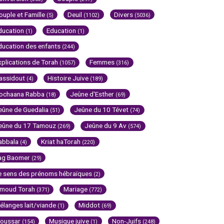
ouple et Famille
Deuil
Divers
(5)
(1102)
(5036)
ducation
Education
(1)
(1)
ducation des enfants
(244)
xplications de Torah
Femmes
(1057)
(316)
assidout
Histoire Juive
(4)
(189)
ochaana Rabba
Jeûne d'Esther
(18)
(69)
eûne de Guedalia
Jeûne du 10 Tévet
(51)
(74)
eûne du 17 Tamouz
Jeûne du 9 Av
(269)
(574)
abbala
Kriat haTorah
(4)
(220)
ag Baomer
(29)
e sens des prénoms hébraïques
(2)
imoud Torah
Mariage
(371)
(772)
élanges lait/viande
Middot
(1)
(69)
oussar
Musique juive
Non-Juifs
(154)
(1)
(248)