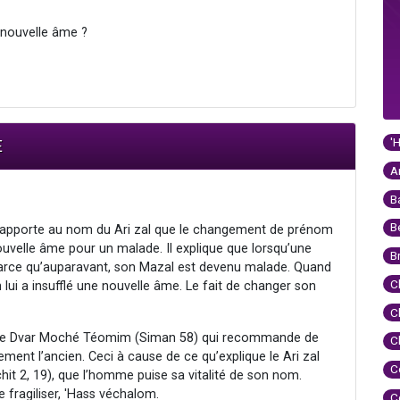
nouvelle âme ?
'
E
A
B
B
) rapporte au nom du Ari zal que le changement de prénom
uvelle âme pour un malade. Il explique que lorsqu’une
B
arce qu’auparavant, son Mazal est devenu malade. Quand
C
’on lui a insufflé une nouvelle âme. Le fait de changer son
C
e le Dvar Moché Téomim (Siman 58) qui recommande de
C
ent l’ancien. Ceci à cause de ce qu’explique le Ari zal
C
hit 2, 19), que l’homme puise sa vitalité de son nom.
fragiliser, 'Hass véchalom.
C