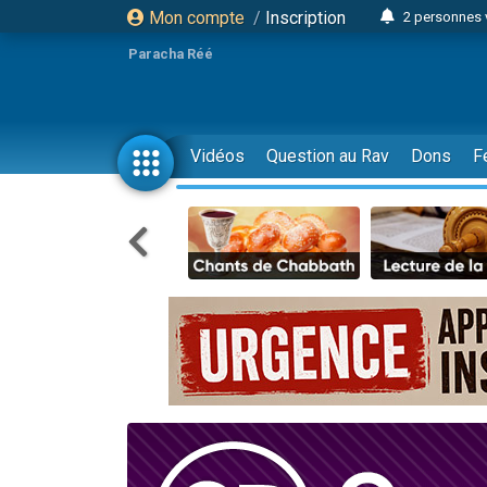
Mon compte
/
Inscription
2 personnes 
3 personnes 
Paracha Réé
2 nouvel
8 personn
4 personn
Vidéos
Question au Rav
Dons
F
Nouvelle émis
61 personnes
39 perso
Il reste 
Ariel vient 
Nathaniel vi
6 personn
2 personn
10 personnes
Il reste 