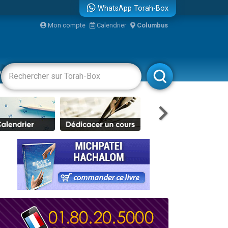
WhatsApp Torah-Box
Mon compte
Calendrier
Columbus
re
vertissements
Livres
Rabbanim
travers le temps
 leur maman
...