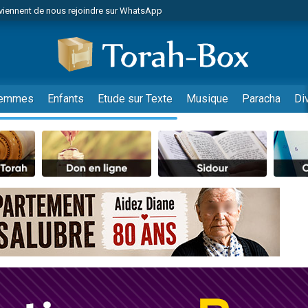
viennent de nous rejoindre sur WhatsApp
viennent de nous rejoindre sur WhatsApp
les musiques dans Torah-Box Music
es viennent de faire un don pour Tsédaka : pauvres d'Israel
es viennent de faire un don pour Diane, 80 ans, dans un appartement insalub
emmes
Enfants
Etude sur Texte
Musique
Paracha
Di
sion radio : Visions de grandeur n°104 : Le Chabbath et le Birkat Hamazone à 
 viennent de demander une bénédiction
nnes viennent de faire un don pour Sauvez la jambe de Yohan
49 places pour étudier en groupe sur Zoom
de donner son Maasser
ent de donner son Maasser
es viennent de faire un don pour 5 enfants déjà orphelins risquent de perdre
es viennent de faire un don pour Reloger Rivka, 6 enfants, victime de violences
 viennent de demander une bénédiction
49 places pour étudier en groupe sur Zoom