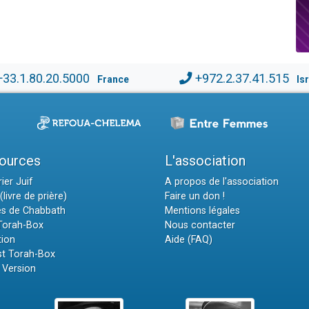
+33.1.80.20.5000
+972.2.37.41.515
France
Is
ources
L'association
ier Juif
A propos de l'association
(livre de prière)
Faire un don !
es de Chabbath
Mentions légales
 Torah-Box
Nous contacter
tion
Aide (FAQ)
t Torah-Box
 Version