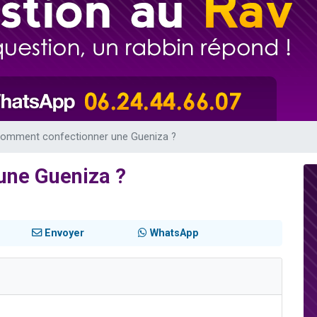
es viennent de faire un don pour 5 enfants déjà orphelins risquent de perdre
es viennent de faire un don pour Reloger Rivka, 6 enfants, victime de violences
 viennent de demander une bénédiction
49 places pour étudier en groupe sur Zoom
viennent de nous rejoindre sur WhatsApp
omment confectionner une Gueniza ?
une Gueniza ?
Envoyer
WhatsApp