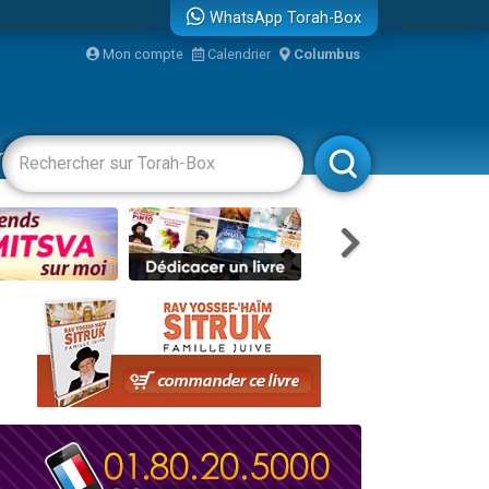
WhatsApp Torah-Box
Mon compte
Calendrier
Columbus
racha
Divertissements
Livres
Rabbanim
re
travers le temps