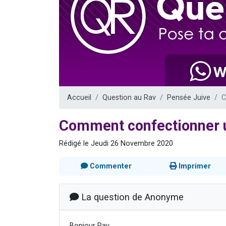
6 personn
2 personn
10 personnes
Il reste 
2 personnes 
Accueil
Question au Rav
Pensée Juive
C
Comment confectionner 
Rédigé le Jeudi 26 Novembre 2020
Commenter
Imprimer
La question de Anonyme
Bonjour Rav,