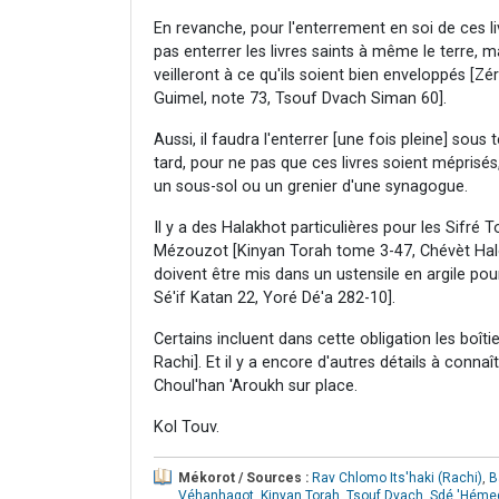
En revanche, pour l'enterrement en soi de ces liv
pas enterrer les livres saints à même le terre, 
veilleront à ce qu'ils soient bien enveloppés [
Guimel, note 73, Tsouf Dvach Siman 60].
Aussi, il faudra l'enterrer [une fois pleine] sou
tard, pour ne pas que ces livres soient méprisés
un sous-sol ou un grenier d'une synagogue.
Il y a des Halakhot particulières pour les Sifré T
Mézouzot [Kinyan Torah tome 3-47, Chévèt Halé
doivent être mis dans un ustensile en argile po
Sé'if Katan 22, Yoré Dé'a 282-10].
Certains incluent dans cette obligation les boîti
Rachi]. Et il y a encore d'autres détails à conn
Choul'han 'Aroukh sur place.
Kol Touv.
Mékorot / Sources :
Rav Chlomo Its'haki (Rachi)
,
B
Véhanhagot
,
Kinyan Torah
,
Tsouf Dvach
,
Sdé 'Héme