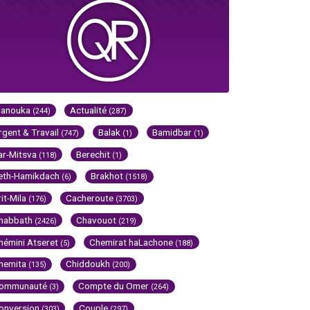
Hanouka
Actualité
(244)
(287)
rgent & Travail
Balak
Bamidbar
(747)
(1)
(1)
ar-Mitsva
Berechit
(118)
(1)
eth-Hamikdach
Brakhot
(6)
(1518)
rit-Mila
Cacheroute
(176)
(3703)
habbath
Chavouot
(2426)
(219)
hémini Atseret
Chemirat haLachone
(5)
(188)
hemita
Chiddoukh
(135)
(200)
ommunauté
Compte du Omer
(3)
(264)
onversion
Couple
(303)
(297)