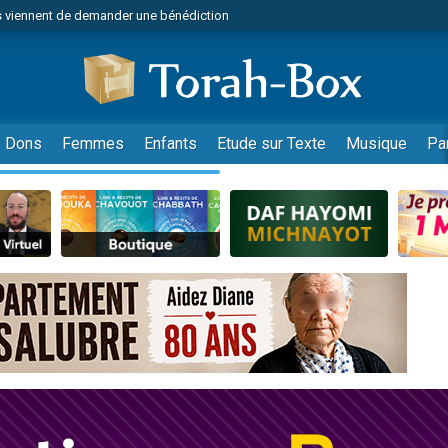
 viennent de demander une bénédiction
49 places pour étudier en groupe sur Zoom
lles musiques dans Torah-Box Music
nnes viennent de faire un don pour Sauvez la jambe de Yohan
viennent de nous rejoindre sur WhatsApp
Dons
Femmes
Enfants
Etude sur Texte
Musique
Pa
viennent de nous rejoindre sur WhatsApp
viennent de nous rejoindre sur WhatsApp
les musiques dans Torah-Box Music
es viennent de faire un don pour Tsédaka : pauvres d'Israel
es viennent de faire un don pour Diane, 80 ans, dans un appartement insalub
sion radio : Visions de grandeur n°104 : Le Chabbath et le Birkat Hamazone à 
 viennent de demander une bénédiction
49 places pour étudier en groupe sur Zoom
de donner son Maasser
ent de donner son Maasser