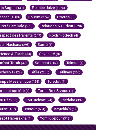
os Sages
Pensée Juive
(131)
(3085)
essah
Pourim
Prières
(1508)
(274)
(3)
ureté Familiale
Relations & Pudeur
(578)
(528)
espect des Parents
Roch 'Hodech
(247)
(4)
och Hachana
Santé
(295)
(1)
cience & Torah
Sexualité
(33)
(8)
im'hat Torah
Souccot
Talmud
(47)
(502)
(1)
echouva
Téfila
Téfilines
(122)
(2230)
(356)
emps Messianique
Toledot
(124)
(1)
orah et société
Torah-Box & vous
(1)
(1)
ou Béav
Tou Bichvat
Tsédaka
(3)
(24)
(397)
sitsit
Tsniout
Vayichla'h
(167)
(634)
(1)
ézot Haberakha
Yom Kippour
(1)
(318)