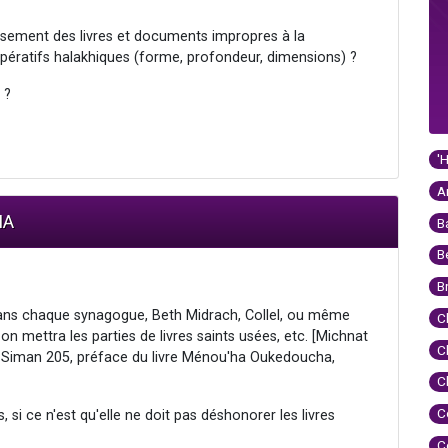
ssement des livres et documents impropres à la
impératifs halakhiques (forme, profondeur, dimensions) ?
 ?
'
A
IA
B
B
B
r dans chaque synagogue, Beth Midrach, Collel, ou même
C
on mettra les parties de livres saints usées, etc. [Michnat
C
iman 205, préface du livre Ménou'ha Oukedoucha,
C
C
, si ce n'est qu'elle ne doit pas déshonorer les livres
C