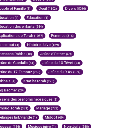
ouple et Famille
Deuil
Divers
(5)
(1102)
(5036)
ducation
Education
(1)
(1)
ducation des enfants
(244)
xplications de Torah
Femmes
(1057)
(316)
assidout
Histoire Juive
(4)
(189)
ochaana Rabba
Jeûne d'Esther
(18)
(69)
eûne de Guedalia
Jeûne du 10 Tévet
(51)
(74)
eûne du 17 Tamouz
Jeûne du 9 Av
(269)
(574)
abbala
Kriat haTorah
(4)
(220)
ag Baomer
(29)
e sens des prénoms hébraïques
(2)
imoud Torah
Mariage
(371)
(772)
élanges lait/viande
Middot
(1)
(69)
oussar
Musique juive
Non-Juifs
(154)
(1)
(248)