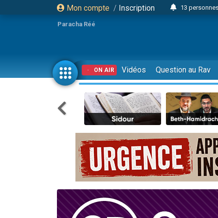
Mon compte
/
Inscription
13 personnes
Il reste 
Paracha Réé
12 nouve
30 perso
3 personnes 
Vidéos
Question au Rav
ON AIR
2 personnes 
3 personnes 
2 nouvel
8 personn
4 personn
Nouvelle émis
61 personnes
Il reste 
Ariel vient 
Nathaniel vi