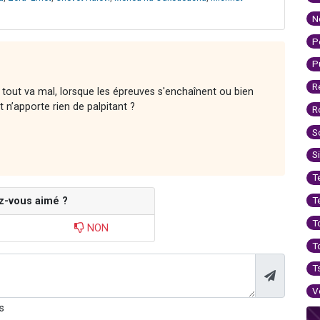
N
P
P
R
tout va mal, lorsque les épreuves s'enchaînent ou bien
 n’apporte rien de palpitant ?
R
S
S
T
T
z-vous aimé ?
T
NON
T
T
V
s