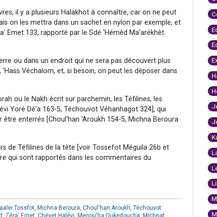
res, il y a plusieurs Halakhot à connaître, car on ne peut
C
mais on les mettra dans un sachet en nylon par exemple, et
E
Zéra' Emet 133, rapporté par le Sdé 'Hémèd Ma'arékhèt
E
E
s terre ou dans un endroit qui ne sera pas découvert plus
, 'Hass Véchalom, et, si besoin, on peut les déposer dans
H
H
orah ou le Nakh écrit sur parchemin, les Téfilines, les
J
vi Yoré Dé'a 163-5, Téchouvot Véhanhagot 324], qui
ur être enterrés [Choul'han 'Aroukh 154-5, Michna Beroura
J
K
ers de Téfilines de la tête [voir Tossefot Méguila 26b et
L
aître qui sont rapportés dans les commentaires du
L
L
M
aalei Tossfot
,
Michna Beroura
,
Choul'han Aroukh
,
Téchouvot
M
d
,
Zéra' Emet
,
Chévet Halévi
,
Menou'ha Oukedoucha
,
Michnat