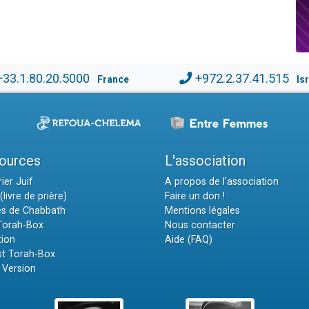
+33.1.80.20.5000
+972.2.37.41.515
France
Is
ources
L'association
ier Juif
A propos de l'association
(livre de prière)
Faire un don !
es de Chabbath
Mentions légales
 Torah-Box
Nous contacter
tion
Aide (FAQ)
t Torah-Box
 Version