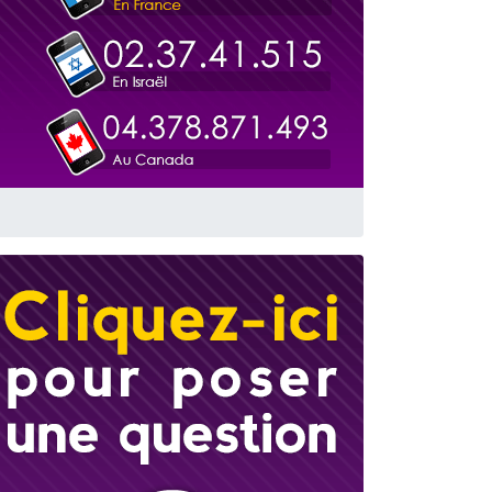
 leur maman
...