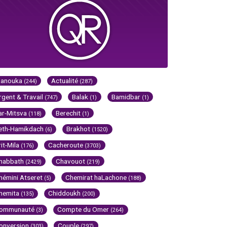
Hanouka
Actualité
(244)
(287)
rgent & Travail
Balak
Bamidbar
(747)
(1)
(1)
ar-Mitsva
Berechit
(118)
(1)
eth-Hamikdach
Brakhot
(6)
(1520)
rit-Mila
Cacheroute
(176)
(3703)
habbath
Chavouot
(2429)
(219)
hémini Atseret
Chemirat haLachone
(5)
(188)
hemita
Chiddoukh
(135)
(200)
ommunauté
Compte du Omer
(3)
(264)
onversion
Couple
(303)
(297)