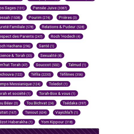
os Sages
Pensée Juive
(131)
(3087)
essah
Pourim
Prières
(1508)
(274)
(3)
ureté Familiale
Relations & Pudeur
(578)
(528)
espect des Parents
Roch 'Hodech
(247)
(4)
och Hachana
Santé
(296)
(1)
cience & Torah
Sexualité
(33)
(8)
im'hat Torah
Souccot
Talmud
(47)
(502)
(1)
echouva
Téfila
Téfilines
(122)
(2230)
(356)
emps Messianique
Toledot
(124)
(1)
orah et société
Torah-Box & vous
(1)
(1)
ou Béav
Tou Bichvat
Tsédaka
(3)
(24)
(397)
sitsit
Tsniout
Vayichla'h
(167)
(634)
(1)
ézot Haberakha
Yom Kippour
(1)
(318)