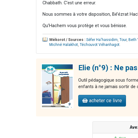
Chabbath. C'est une erreur.
Nous sommes à votre disposition, Bé’ézrat Hac
Qu’Hachem vous protège et vous bénisse.
Mékorot / Sources :
Séfer Ha'hassidim
,
Tour
,
Beth 
Michné Halakhot
,
Téchouvot Véhanhagot
.
Elie (n°9) : Ne pa
Outil pédagogique sous forme 
enfants à ne jamais sortir de
acheter ce livre
Ave