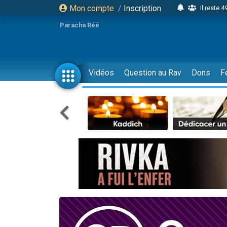
Mon compte
/
Inscription
Il reste 
16 person
Paracha Réé
2 personnes 
6 personnes 
4 personn
Vidéos
Question au Rav
Dons
F
2 personn
17 personnes
4 personnes 
Il reste 
Eva vient de
4 personnes 
3 personnes 
Odaya vient 
3 personn
2 personnes 