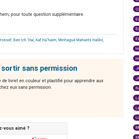
C
hem, pour toute question supplémentaire.
E
E
E
Yossef
,
Ben Ich 'Haï
,
Kaf Ha'haïm
,
Minhagué Maharits Halévi
,
H
H
s sortir sans permission
J
J
de livret en couleur et plastifié pour apprendre aux
 chez eux sans permission.
K
L
L
L
M
z-vous aimé ?
M