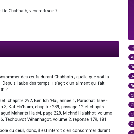
le Chabbath, vendredi soir ?
'
A
B
B
onsommer des œufs durant Chabbath ; quelle que soit la
 Depuis l'aube des temps, il s'agit d'un aliment qui fait
B
ath ?
C
ef, chapitre 292, Ben Ich 'Haï, année 1, Parachat Tsav -
C
a 3, Kaf Ha'haïm, chapitre 289, passage 12 et chapitre
hagué Maharits Halévi, page 228, Michné Halakhot, volume
C
e 6, Techouvot Véhanhagot, volume 2, réponse 179, 181.
C
ole du deuil, donc, il est interdit d'en consommer durant
C