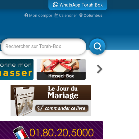
WhatsApp Torah-Box
bre
Mon compte
Calendrier
Columbus
...
vertissements
Livres
Rabbanim