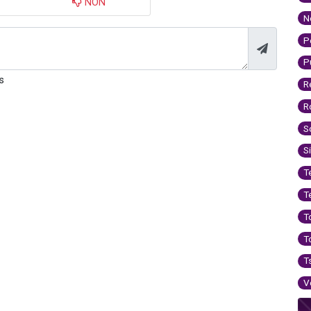
NON
N
P
P
s
R
R
S
S
T
T
T
T
T
V