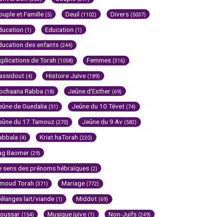
ouple et Famille
Deuil
Divers
(5)
(1102)
(5037)
ducation
Education
(1)
(1)
ducation des enfants
(244)
xplications de Torah
Femmes
(1058)
(316)
assidout
Histoire Juive
(4)
(189)
ochaana Rabba
Jeûne d'Esther
(18)
(69)
eûne de Guedalia
Jeûne du 10 Tévet
(51)
(74)
eûne du 17 Tamouz
Jeûne du 9 Av
(270)
(582)
abbala
Kriat haTorah
(4)
(220)
ag Baomer
(29)
e sens des prénoms hébraïques
(2)
imoud Torah
Mariage
(371)
(772)
élanges lait/viande
Middot
(1)
(69)
oussar
Musique juive
Non-Juifs
(154)
(1)
(249)