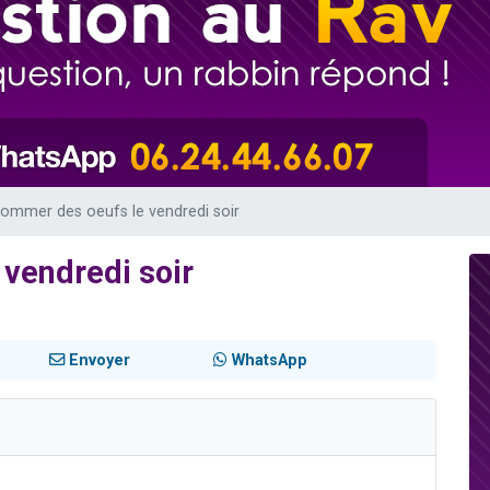
 viennent de demander une bénédiction
nnes viennent de faire un don pour Sauvez la jambe de Yohan
49 places pour étudier en groupe sur Zoom
lles musiques dans Torah-Box Music
 viennent de demander une bénédiction
ommer des oeufs le vendredi soir
vendredi soir
Envoyer
WhatsApp