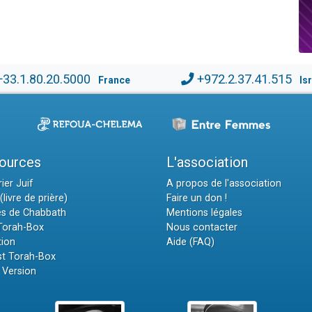
+33.1.80.20.5000
+972.2.37.41.515
France
Is
ources
L'association
ier Juif
A propos de l'association
(livre de prière)
Faire un don !
es de Chabbath
Mentions légales
 Torah-Box
Nous contacter
tion
Aide (FAQ)
t Torah-Box
 Version