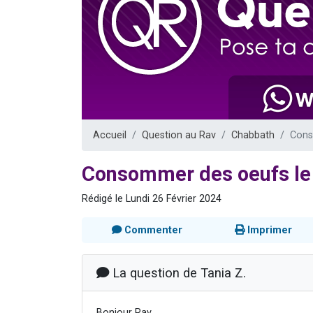
13 personnes
30 perso
Il reste 
12 nouve
29 personnes
Accueil
Question au Rav
Chabbath
Cons
Consommer des oeufs le 
Rédigé le Lundi 26 Février 2024
Commenter
Imprimer
La question de Tania Z.
Bonjour Rav,