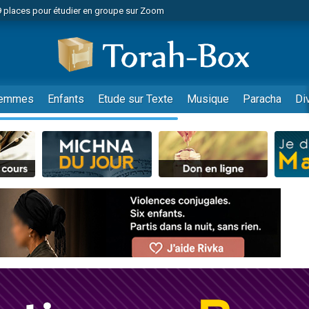
49 places pour étudier en groupe sur Zoom
nes viennent de faire un don pour Diane, 80 ans, dans un appartement insalu
viennent de nous rejoindre sur WhatsApp
viennent de nous rejoindre sur WhatsApp
es viennent de faire un don pour Reloger Rivka, 6 enfants, victime de violences
emmes
Enfants
Etude sur Texte
Musique
Paracha
Di
es viennent de faire un don pour 1 Journée de Vacances Pour les Enfants
 viennent de demander une bénédiction
viennent de nous rejoindre sur WhatsApp
49 places pour étudier en groupe sur Zoom
 donner son Maasser
viennent de nous rejoindre sur WhatsApp
viennent de nous rejoindre sur WhatsApp
de donner son Maasser
es viennent de faire un don pour 5 jours de vacances aux Orphelins
viennent de nous rejoindre sur WhatsApp