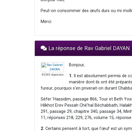
Peut-on consommer des œufs durs ou mi mollet 
Merci.
La réponse de Rav Gabriel DAYAN
Bonjour,
45345 réponses
1.
Il est absolument permis de c
manière dont ils ont été préparés.
fureur; pourquoi s'en priverait-on durant Chabb
Séfer 'Hassidim, passage 866, Tour et Beth Yoss
Hilkhot Erev Pessah Ché'hal Béchabbath, Halakh
291, passage 29, chapitre 340, passage 34, Min
11, réponses 218, 229, 276, volume 15, répons
2.
Certains pensent à tort, que l'œuf est un symb