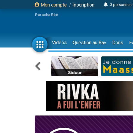
Mon compte
/
Inscription
3 personnes 
Odaya vient 
Paracha Réé
3 personn
3 personn
2 personnes 
Vidéos
Question au Rav
Dons
F
13 personnes
30 perso
Il reste 
12 nouve
3 personnes 
2 personnes 
2 nouvel
3 personnes 
8 personn
Nouvelle émis