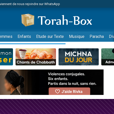
viennent de nous rejoindre sur WhatsApp
de donner son Maasser
es viennent de faire un don pour 5 jours de vacances aux Orphelins
es viennent de faire un don pour Diane, 80 ans, dans un appartement insalub
viennent de nous rejoindre sur WhatsApp
emmes
Enfants
Etude sur Texte
Musique
Paracha
Di
 viennent de demander une bénédiction
nnes viennent de faire un don pour Sauvez la jambe de Yohan
49 places pour étudier en groupe sur Zoom
lles musiques dans Torah-Box Music
viennent de nous rejoindre sur WhatsApp
viennent de nous rejoindre sur WhatsApp
les musiques dans Torah-Box Music
viennent de nous rejoindre sur WhatsApp
es viennent de faire un don pour Tsédaka : pauvres d'Israel
sion radio : Visions de grandeur n°104 : Le Chabbath et le Birkat Hamazone à 