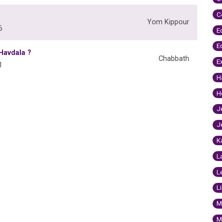
C
Yom Kippour
6
E
E
Havdala ?
Chabbath
E
1
H
H
J
J
K
L
L
L
M
M