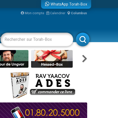
WhatsApp Torah-Box
Mon compte
Calendrier
Columbus
re
vertissements
Livres
Rabbanim
travers le temps