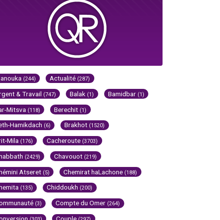
Hanouka
Actualité
(244)
(287)
rgent & Travail
Balak
Bamidbar
(747)
(1)
(1)
ar-Mitsva
Berechit
(118)
(1)
eth-Hamikdach
Brakhot
(6)
(1520)
rit-Mila
Cacheroute
(176)
(3703)
habbath
Chavouot
(2429)
(219)
hémini Atseret
Chemirat haLachone
(5)
(188)
hemita
Chiddoukh
(135)
(200)
ommunauté
Compte du Omer
(3)
(264)
onversion
Couple
(303)
(297)