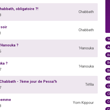
abbath, obligatoire ?!
Chabbath
8
soir
Chabbath
1
'
'Hanouka ?
A
'Hanouka
5
B
B
uka ?
'Hanouka
7
B
C
Chabbath - 7ème jour de Pessa'h
Téfila
C
7
C
 femme
C
Yom Kippour
8
C