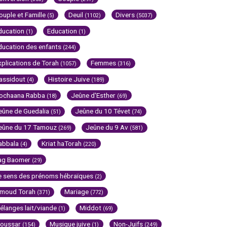
ouple et Famille
Deuil
Divers
(5)
(1102)
(5037)
ducation
Education
(1)
(1)
ducation des enfants
(244)
xplications de Torah
Femmes
(1057)
(316)
assidout
Histoire Juive
(4)
(189)
ochaana Rabba
Jeûne d'Esther
(18)
(69)
eûne de Guedalia
Jeûne du 10 Tévet
(51)
(74)
eûne du 17 Tamouz
Jeûne du 9 Av
(269)
(581)
abbala
Kriat haTorah
(4)
(220)
ag Baomer
(29)
e sens des prénoms hébraïques
(2)
imoud Torah
Mariage
(371)
(772)
élanges lait/viande
Middot
(1)
(69)
oussar
Musique juive
Non-Juifs
(154)
(1)
(249)