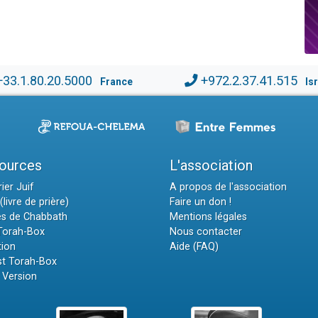
+33.1.80.20.5000
+972.2.37.41.515
France
Is
ources
L'association
ier Juif
A propos de l'association
(livre de prière)
Faire un don !
es de Chabbath
Mentions légales
 Torah-Box
Nous contacter
tion
Aide (FAQ)
t Torah-Box
 Version