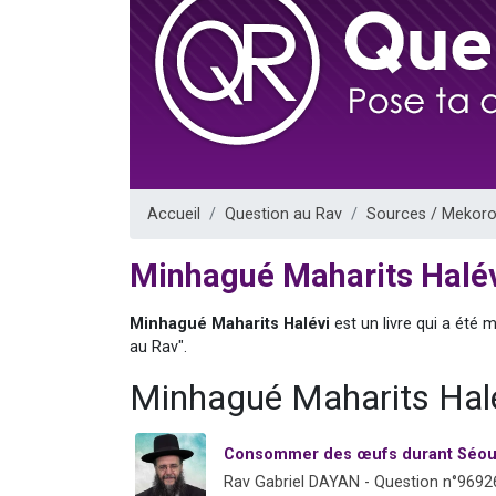
61 personnes
Il reste 
Ariel vient 
Nathaniel vi
4 personnes 
Accueil
Question au Rav
Sources / Mekoro
Minhagué Maharits Halév
Minhagué Maharits Halévi
est un livre qui a été
au Rav".
Minhagué Maharits Halé
Consommer des œufs durant Séoud
Rav Gabriel DAYAN - Question n°9692