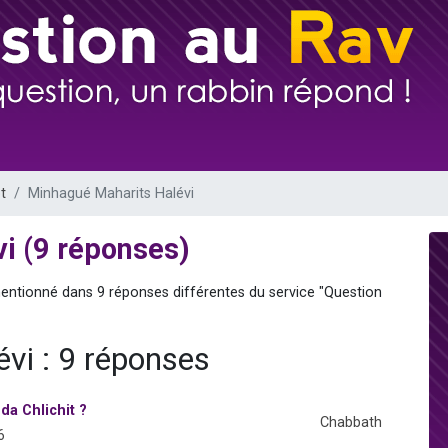
 viennent de demander une bénédiction
49 places pour étudier en groupe sur Zoom
de donner son Maasser
ent de donner son Maasser
viennent de nous rejoindre sur WhatsApp
t
Minhagué Maharits Halévi
i (9 réponses)
 mentionné dans 9 réponses différentes du service "Question
vi : 9 réponses
a Chlichit ?
Chabbath
6