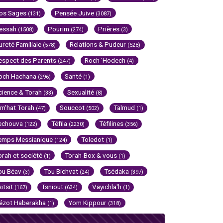
os Sages
Pensée Juive
(131)
(3087)
essah
Pourim
Prières
(1508)
(274)
(3)
ureté Familiale
Relations & Pudeur
(578)
(528)
espect des Parents
Roch 'Hodech
(247)
(4)
och Hachana
Santé
(296)
(1)
cience & Torah
Sexualité
(33)
(8)
im'hat Torah
Souccot
Talmud
(47)
(502)
(1)
echouva
Téfila
Téfilines
(122)
(2230)
(356)
emps Messianique
Toledot
(124)
(1)
orah et société
Torah-Box & vous
(1)
(1)
ou Béav
Tou Bichvat
Tsédaka
(3)
(24)
(397)
sitsit
Tsniout
Vayichla'h
(167)
(634)
(1)
ézot Haberakha
Yom Kippour
(1)
(318)