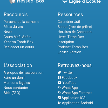
Raccourcis
Ressources
Paracha de la semaine
Calendrier Juif
Fêtes Juives
Sidour (livre de prière)
News
Horaires de Chabbath
Cours Mp3-Vidéo
Livres Torah-Box
Yéchiva Torah-Box
Inscription
Dédicacer un cours
Podcast Torah-Box
English Version
L'association
Retrouvez-nous...
A propos de l'association
Twitter
Faire un don !
Facebook
Mentions légales
YouTube
Nous contacter
WhatsApp
Aide (FAQ)
WhatsApp Femmes
Application iOS
Application Android