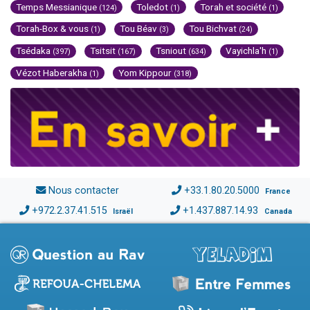
Temps Messianique
Toledot
Torah et société
(124)
(1)
(1)
Torah-Box & vous
Tou Béav
Tou Bichvat
(1)
(3)
(24)
Tsédaka
Tsitsit
Tsniout
Vayichla'h
(397)
(167)
(634)
(1)
Vézot Haberakha
Yom Kippour
(1)
(318)
Nous contacter
+33.1.80.20.5000
France
+972.2.37.41.515
+1.437.887.14.93
Israël
Canada