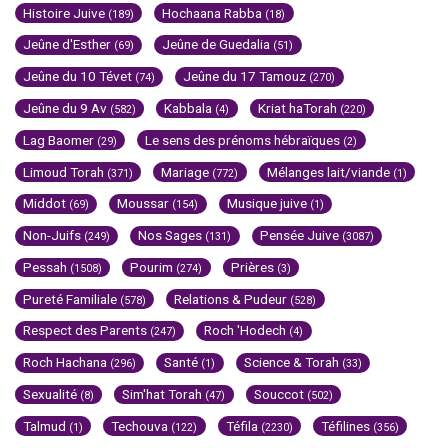
Histoire Juive
Hochaana Rabba
(189)
(18)
Jeûne d'Esther
Jeûne de Guedalia
(69)
(51)
Jeûne du 10 Tévet
Jeûne du 17 Tamouz
(74)
(270)
Jeûne du 9 Av
Kabbala
Kriat haTorah
(582)
(4)
(220)
Lag Baomer
Le sens des prénoms hébraïques
(29)
(2)
Limoud Torah
Mariage
Mélanges lait/viande
(371)
(772)
(1)
Middot
Moussar
Musique juive
(69)
(154)
(1)
Non-Juifs
Nos Sages
Pensée Juive
(249)
(131)
(3087)
Pessah
Pourim
Prières
(1508)
(274)
(3)
Pureté Familiale
Relations & Pudeur
(578)
(528)
Respect des Parents
Roch 'Hodech
(247)
(4)
Roch Hachana
Santé
Science & Torah
(296)
(1)
(33)
Sexualité
Sim'hat Torah
Souccot
(8)
(47)
(502)
Talmud
Techouva
Téfila
Téfilines
(1)
(122)
(2230)
(356)