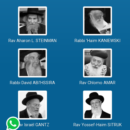
Rav Aharon L. STEINMAN
Rabbi 'Haïm KANIEWSKI
Rabbi David ABI'HSSIRA
Rav Chlomo AMAR
Rav Israël GANTZ
Rav Yossef-Haïm SITRUK