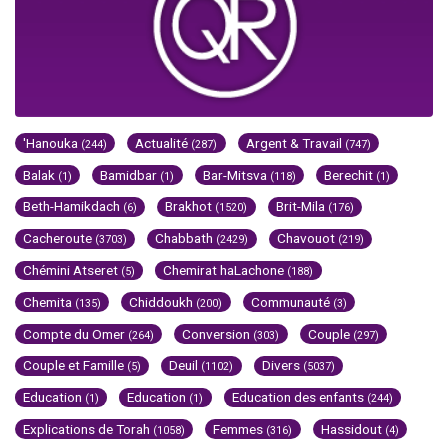
'Hanouka
Actualité
Argent & Travail
(244)
(287)
(747)
Balak
Bamidbar
Bar-Mitsva
Berechit
(1)
(1)
(118)
(1)
Beth-Hamikdach
Brakhot
Brit-Mila
(6)
(1520)
(176)
Cacheroute
Chabbath
Chavouot
(3703)
(2429)
(219)
Chémini Atseret
Chemirat haLachone
(5)
(188)
Chemita
Chiddoukh
Communauté
(135)
(200)
(3)
Compte du Omer
Conversion
Couple
(264)
(303)
(297)
Couple et Famille
Deuil
Divers
(5)
(1102)
(5037)
Education
Education
Education des enfants
(1)
(1)
(244)
Explications de Torah
Femmes
Hassidout
(1058)
(316)
(4)