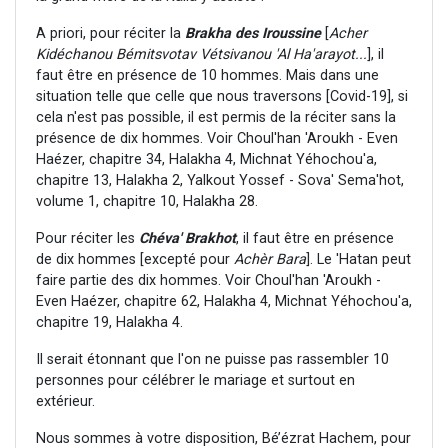
A priori, pour réciter la
Brakha des Iroussine
[
Acher
Kidéchanou Bémitsvotav Vétsivanou 'Al Ha'arayot...
], il
faut être en présence de 10 hommes. Mais dans une
situation telle que celle que nous traversons [Covid-19], si
cela n'est pas possible, il est permis de la réciter sans la
présence de dix hommes. Voir Choul'han 'Aroukh - Even
Haézer, chapitre 34, Halakha 4, Michnat Yéhochou'a,
chapitre 13, Halakha 2, Yalkout Yossef - Sova' Sema'hot,
volume 1, chapitre 10, Halakha 28.
Pour réciter les
Chéva' Brakhot
, il faut être en présence
de dix hommes [excepté pour
Achèr Bara
]. Le 'Hatan peut
faire partie des dix hommes. Voir Choul'han 'Aroukh -
Even Haézer, chapitre 62, Halakha 4, Michnat Yéhochou'a,
chapitre 19, Halakha 4.
Il serait étonnant que l'on ne puisse pas rassembler 10
personnes pour célébrer le mariage et surtout en
extérieur.
Nous sommes à votre disposition, Bé’ézrat Hachem, pour