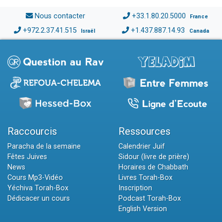
Nous contacter
+33.1.80.20.5000
France
+972.2.37.41.515
+1.437.887.14.93
Israël
Canada
Raccourcis
Ressources
Paracha de la semaine
Calendrier Juif
Fêtes Juives
Sidour (livre de prière)
News
Horaires de Chabbath
Cours Mp3-Vidéo
Livres Torah-Box
Yéchiva Torah-Box
Inscription
Dédicacer un cours
Podcast Torah-Box
English Version