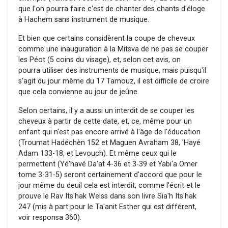
que l'on pourra faire c'est de chanter des chants d'éloge
à Hachem sans instrument de musique.
Et bien que certains considèrent la coupe de cheveux
comme une inauguration à la Mitsva de ne pas se couper
les Péot (5 coins du visage), et, selon cet avis, on
pourra utiliser des instruments de musique, mais puisqu'il
s'agit du jour même du 17 Tamouz, il est difficile de croire
que cela convienne au jour de jeûne.
Selon certains, il y a aussi un interdit de se couper les
cheveux à partir de cette date, et, ce, même pour un
enfant qui n'est pas encore arrivé à l'âge de l'éducation
(Troumat Hadéchèn 152 et Maguen Avraham 38, 'Hayé
Adam 133-18, et Levouch). Et même ceux qui le
permettent (Yé'havé Da'at 4-36 et 3-39 et Yabi'a Omer
tome 3-31-5) seront certainement d'accord que pour le
jour même du deuil cela est interdit, comme l'écrit et le
prouve le Rav Its'hak Weiss dans son livre Sia'h Its'hak
247 (mis à part pour le Ta'anit Esther qui est différent,
voir responsa 360).