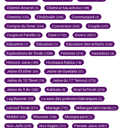
Chémini Atseret
Chemirat haLachone
(5)
(188)
Chemita
Chiddoukh
Communauté
(135)
(200)
(3)
Compte du Omer
Conversion
Couple
(264)
(303)
(297)
Couple et Famille
Deuil
Divers
(5)
(1102)
(5037)
Education
Education
Education des enfants
(1)
(1)
(244)
Explications de Torah
Femmes
Hassidout
(1058)
(316)
(4)
Histoire Juive
Hochaana Rabba
(189)
(18)
Jeûne d'Esther
Jeûne de Guedalia
(69)
(51)
Jeûne du 10 Tévet
Jeûne du 17 Tamouz
(74)
(270)
Jeûne du 9 Av
Kabbala
Kriat haTorah
(582)
(4)
(220)
Lag Baomer
Le sens des prénoms hébraïques
(29)
(2)
Limoud Torah
Mariage
Mélanges lait/viande
(371)
(772)
(1)
Middot
Moussar
Musique juive
(69)
(154)
(1)
Non-Juifs
Nos Sages
Pensée Juive
(249)
(131)
(3087)