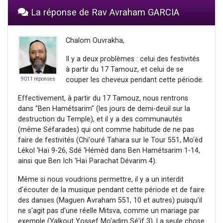
La réponse de Rav Avraham GARCIA
Chalom Ouvrakha,
Il y a deux problèmes : celui des festivités
à partir du 17 Tamouz, et celui de se
couper les cheveux pendant cette période.
9011 réponses
Effectivement, à partir du 17 Tamouz, nous rentrons
dans "Ben Hamétsarim" (les jours de demi-deuil sur la
destruction du Temple), et il y a des communautés
(même Séfarades) qui ont comme habitude de ne pas
faire de festivités (Chi'ouré Tahara sur le Tour 551, Mo'èd
Lékol 'Haï 9-26, Sdé 'Hémèd dans Ben Hamétsarim 1-14,
ainsi que Ben Ich 'Haï Parachat Dévarim 4).
Même si nous voudrions permettre, il y a un interdit
d'écouter de la musique pendant cette période et de faire
des danses (Maguen Avraham 551, 10 et autres) puisqu'il
ne s'agit pas d'une réelle Mitsva, comme un mariage par
exemple (Yalkout Yossef Mo'adim Sé'if 3). La seule chose