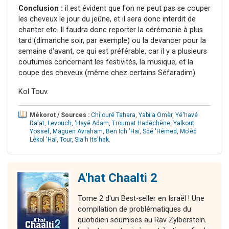
Conclusion :
il est évident que l'on ne peut pas se couper
les cheveux le jour du jeûne, et il sera donc interdit de
chanter etc. Il faudra donc reporter la cérémonie à plus
tard (dimanche soir, par exemple) ou la devancer pour la
semaine d'avant, ce qui est préférable, car il y a plusieurs
coutumes concernant les festivités, la musique, et la
coupe des cheveux (même chez certains Séfaradim).
Kol Touv.
Mékorot / Sources :
Chi'ouré Tahara
,
Yabi'a Omèr
,
Yé'havé
Da'at
,
Levouch
,
'Hayé Adam
,
Troumat Hadéchène
,
Yalkout
Yossef
,
Maguen Avraham
,
Ben Ich 'Haï
,
Sdé 'Hémed
,
Mo'èd
Lékol 'Haï
,
Tour
,
Sia'h Its'hak
.
A'hat Chaalti 2
Tome 2 d'un Best-seller en Israël ! Une
compilation de problématiques du
quotidien soumises au Rav Zylberstein.