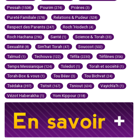
Pessah
Pourim
Prières
(1508)
(274)
(3)
Pureté Familiale
Relations & Pudeur
(578)
(528)
Respect des Parents
Roch 'Hodech
(247)
(4)
Roch Hachana
Santé
Science & Torah
(296)
(1)
(33)
Sexualité
Sim'hat Torah
Souccot
(8)
(47)
(502)
Talmud
Techouva
Téfila
Téfilines
(1)
(122)
(2230)
(356)
Temps Messianique
Toledot
Torah et société
(124)
(1)
(1)
Torah-Box & vous
Tou Béav
Tou Bichvat
(1)
(3)
(24)
Tsédaka
Tsitsit
Tsniout
Vayichla'h
(397)
(167)
(634)
(1)
Vézot Haberakha
Yom Kippour
(1)
(318)