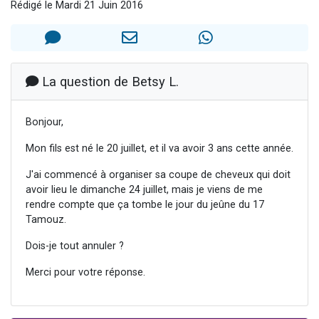
Rédigé le Mardi 21 Juin 2016
13 personnes viennent de demander une bénédiction
30 personnes viennent de faire un don pour Sauvez la jambe de Yohan
Il reste 49 places pour étudier en groupe sur Zoom
12 nouvelles musiques dans Torah-Box Music
La question de Betsy L.
29 personnes viennent de demander une bénédiction
Bonjour,
Mon fils est né le 20 juillet, et il va avoir 3 ans cette année.
J'ai commencé à organiser sa coupe de cheveux qui doit
avoir lieu le dimanche 24 juillet, mais je viens de me
rendre compte que ça tombe le jour du jeûne du 17
Tamouz.
Dois-je tout annuler ?
Merci pour votre réponse.