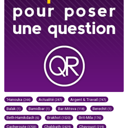
'Hanouka
Actualité
Argent & Travail
(244)
(287)
(747)
Balak
Bamidbar
Bar-Mitsva
Berechit
(1)
(1)
(118)
(1)
Beth-Hamikdach
Brakhot
Brit-Mila
(6)
(1520)
(176)
Cacheroute
Chabbath
Chavouot
(3703)
(2429)
(219)