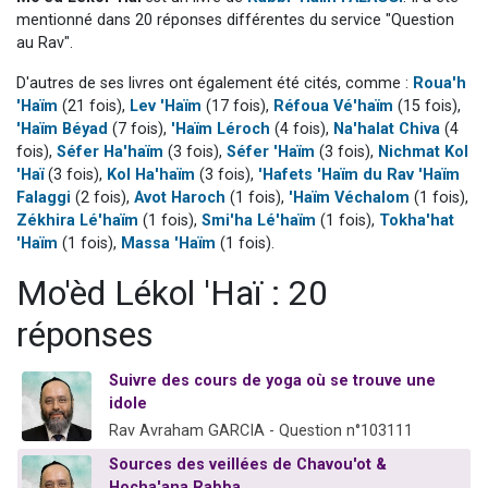
3 personnes viennent de faire un don pour Événements Torah-Box
mentionné dans 20 réponses différentes du service "Question
au Rav".
3 personnes viennent de nous rejoindre sur WhatsApp
D'autres de ses livres ont également été cités, comme :
Roua'h
11 personnes viennent de demander une bénédiction
'Haïm
(21 fois),
Lev 'Haïm
(17 fois),
Réfoua Vé'haïm
(15 fois),
Il reste 49 places pour étudier en groupe sur Zoom
'Haïm Béyad
(7 fois),
'Haïm Léroch
(4 fois),
Na'halat Chiva
(4
2 personnes viennent de nous rejoindre sur WhatsApp
fois),
Séfer Ha'haïm
(3 fois),
Séfer 'Haïm
(3 fois),
Nichmat Kol
'Haï
(3 fois),
Kol Ha'haïm
(3 fois),
'Hafets 'Haïm du Rav 'Haïm
Falaggi
(2 fois),
Avot Haroch
(1 fois),
'Haïm Véchalom
(1 fois),
Zékhira Lé'haïm
(1 fois),
Smi'ha Lé'haïm
(1 fois),
Tokha'hat
'Haïm
(1 fois),
Massa 'Haïm
(1 fois).
Mo'èd Lékol 'Haï : 20
réponses
Suivre des cours de yoga où se trouve une
idole
Rav Avraham GARCIA - Question n°103111
Sources des veillées de Chavou'ot &
Hocha'ana Rabba