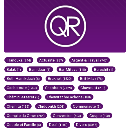
'Hanouka
Actualité
Argent & Travail
(244)
(287)
(747)
Balak
Bamidbar
Bar-Mitsva
Berechit
(1)
(1)
(118)
(1)
Beth-Hamikdach
Brakhot
Brit-Mila
(6)
(1520)
(176)
Cacheroute
Chabbath
Chavouot
(3703)
(2429)
(219)
Chémini Atseret
Chemirat haLachone
(5)
(188)
Chemita
Chiddoukh
Communauté
(135)
(201)
(3)
Compte du Omer
Conversion
Couple
(264)
(303)
(298)
Couple et Famille
Deuil
Divers
(5)
(1102)
(5037)