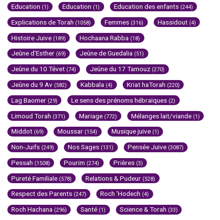
Education
Education
Education des enfants
(1)
(1)
(244)
Explications de Torah
Femmes
Hassidout
(1058)
(316)
(4)
Histoire Juive
Hochaana Rabba
(189)
(18)
Jeûne d'Esther
Jeûne de Guedalia
(69)
(51)
Jeûne du 10 Tévet
Jeûne du 17 Tamouz
(74)
(270)
Jeûne du 9 Av
Kabbala
Kriat haTorah
(582)
(4)
(220)
Lag Baomer
Le sens des prénoms hébraïques
(29)
(2)
Limoud Torah
Mariage
Mélanges lait/viande
(371)
(772)
(1)
Middot
Moussar
Musique juive
(69)
(154)
(1)
Non-Juifs
Nos Sages
Pensée Juive
(249)
(131)
(3087)
Pessah
Pourim
Prières
(1508)
(274)
(3)
Pureté Familiale
Relations & Pudeur
(578)
(528)
Respect des Parents
Roch 'Hodech
(247)
(4)
Roch Hachana
Santé
Science & Torah
(296)
(1)
(33)