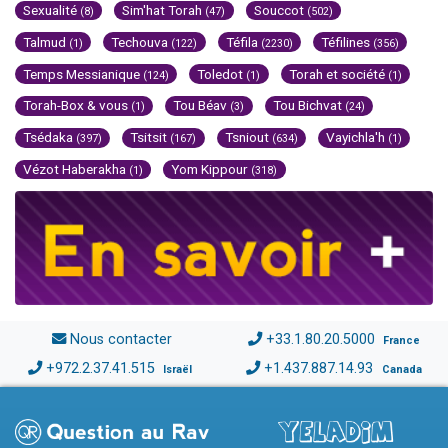
Sexualité
Sim'hat Torah
Souccot
(8)
(47)
(502)
Talmud
Techouva
Téfila
Téfilines
(1)
(122)
(2230)
(356)
Temps Messianique
Toledot
Torah et société
(124)
(1)
(1)
Torah-Box & vous
Tou Béav
Tou Bichvat
(1)
(3)
(24)
Tsédaka
Tsitsit
Tsniout
Vayichla'h
(397)
(167)
(634)
(1)
Vézot Haberakha
Yom Kippour
(1)
(318)
Nous contacter
+33.1.80.20.5000
France
+972.2.37.41.515
+1.437.887.14.93
Israël
Canada