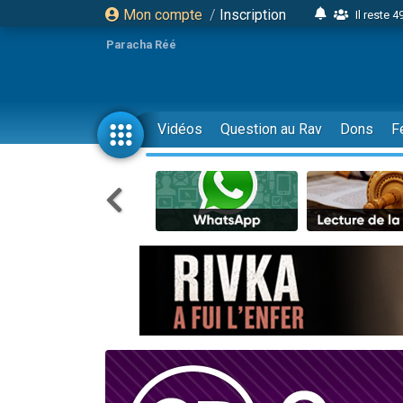
Mon compte
/
Inscription
Il reste 
16 person
Paracha Réé
2 personnes 
6 personnes 
4 personn
Vidéos
Question au Rav
Dons
F
2 personn
17 personnes
4 personnes 
Il reste 
Eva vient de
4 personnes 
3 personnes 
Odaya vient 
3 personn
2 personnes 