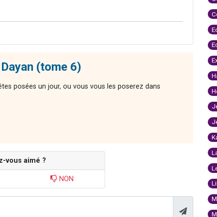
C
E
E
E
 Dayan (tome 6)
H
êtes posées un jour, ou vous vous les poserez dans
H
J
J
K
L
z-vous aimé ?
L
NON
L
M
M