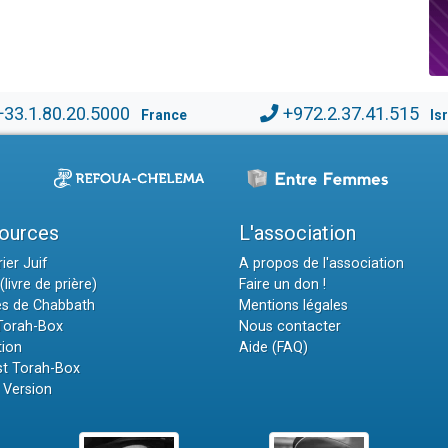
+33.1.80.20.5000
+972.2.37.41.515
France
Is
ources
L'association
ier Juif
A propos de l'association
(livre de prière)
Faire un don !
es de Chabbath
Mentions légales
 Torah-Box
Nous contacter
tion
Aide (FAQ)
t Torah-Box
 Version