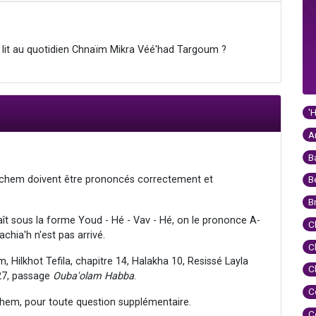
 lit au quotidien Chnaïm Mikra Véé'had Targoum ?
'
A
B
Hachem doivent être prononcés correctement et
B
B
araît sous la forme Youd - Hé - Vav - Hé, on le prononce A-
C
achia'h n'est pas arrivé.
C
Hilkhot Tefila, chapitre 14, Halakha 10, Resissé Layla
C
27, passage
Ouba'olam Habba
.
C
hem, pour toute question supplémentaire.
C