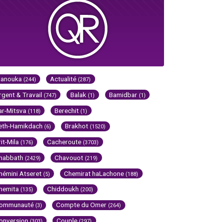
Hanouka
Actualité
(244)
(287)
rgent & Travail
Balak
Bamidbar
(747)
(1)
(1)
ar-Mitsva
Berechit
(118)
(1)
eth-Hamikdach
Brakhot
(6)
(1520)
rit-Mila
Cacheroute
(176)
(3703)
habbath
Chavouot
(2429)
(219)
hémini Atseret
Chemirat haLachone
(5)
(188)
hemita
Chiddoukh
(135)
(200)
ommunauté
Compte du Omer
(3)
(264)
onversion
Couple
(303)
(297)