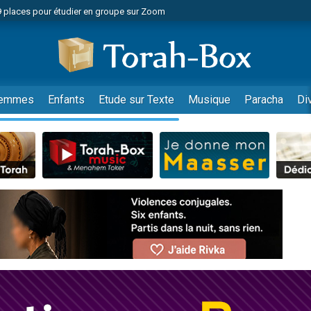
49 places pour étudier en groupe sur Zoom
nes viennent de faire un don pour Diane, 80 ans, dans un appartement insalu
viennent de nous rejoindre sur WhatsApp
viennent de nous rejoindre sur WhatsApp
es viennent de faire un don pour Reloger Rivka, 6 enfants, victime de violences
emmes
Enfants
Etude sur Texte
Musique
Paracha
Di
es viennent de faire un don pour 1 Journée de Vacances Pour les Enfants
 viennent de demander une bénédiction
viennent de nous rejoindre sur WhatsApp
49 places pour étudier en groupe sur Zoom
 donner son Maasser
viennent de nous rejoindre sur WhatsApp
viennent de nous rejoindre sur WhatsApp
de donner son Maasser
es viennent de faire un don pour 5 jours de vacances aux Orphelins
viennent de nous rejoindre sur WhatsApp