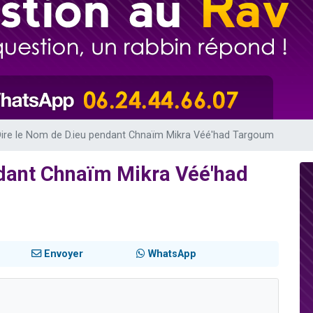
 viennent de demander une bénédiction
nnes viennent de faire un don pour Sauvez la jambe de Yohan
49 places pour étudier en groupe sur Zoom
lles musiques dans Torah-Box Music
 viennent de demander une bénédiction
ire le Nom de D.ieu pendant Chnaïm Mikra Véé'had Targoum
ndant Chnaïm Mikra Véé'had
Envoyer
WhatsApp