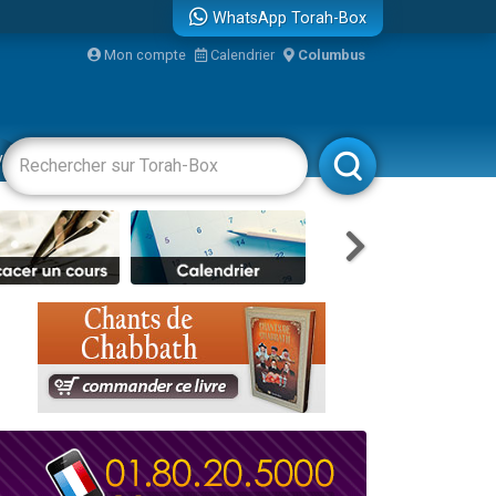
WhatsApp Torah-Box
bre
Mon compte
Calendrier
Columbus
...
vertissements
Livres
Rabbanim