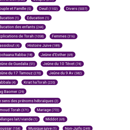
ouple et Famille
Deuil
Divers
(5)
(1102)
(5037)
ducation
Education
(1)
(1)
ducation des enfants
(244)
xplications de Torah
Femmes
(1058)
(316)
assidout
Histoire Juive
(4)
(189)
ochaana Rabba
Jeûne d'Esther
(18)
(69)
eûne de Guedalia
Jeûne du 10 Tévet
(51)
(74)
eûne du 17 Tamouz
Jeûne du 9 Av
(270)
(582)
abbala
Kriat haTorah
(4)
(220)
ag Baomer
(29)
e sens des prénoms hébraïques
(2)
imoud Torah
Mariage
(371)
(772)
élanges lait/viande
Middot
(1)
(69)
oussar
Musique juive
Non-Juifs
(154)
(1)
(249)