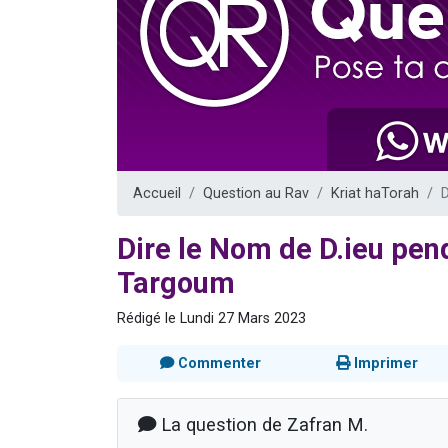
13 personnes
30 perso
Il reste 
12 nouve
29 personnes
Accueil
Question au Rav
Kriat haTorah
D
Dire le Nom de D.ieu pe
Targoum
Rédigé le Lundi 27 Mars 2023
Commenter
Imprimer
La question de Zafran M.