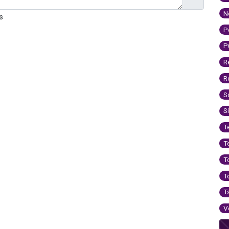
N
s
P
P
R
R
S
S
T
T
T
T
T
V