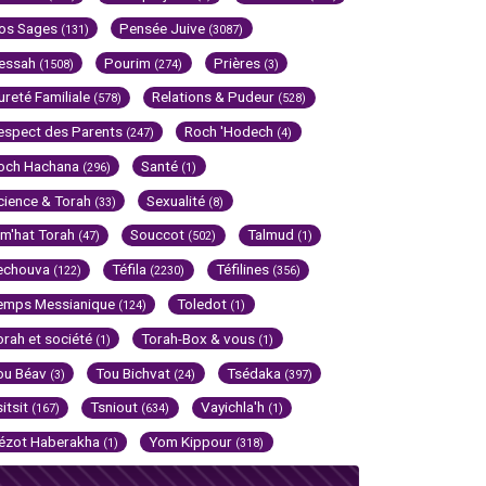
os Sages
Pensée Juive
(131)
(3087)
essah
Pourim
Prières
(1508)
(274)
(3)
ureté Familiale
Relations & Pudeur
(578)
(528)
espect des Parents
Roch 'Hodech
(247)
(4)
och Hachana
Santé
(296)
(1)
cience & Torah
Sexualité
(33)
(8)
im'hat Torah
Souccot
Talmud
(47)
(502)
(1)
echouva
Téfila
Téfilines
(122)
(2230)
(356)
emps Messianique
Toledot
(124)
(1)
orah et société
Torah-Box & vous
(1)
(1)
ou Béav
Tou Bichvat
Tsédaka
(3)
(24)
(397)
sitsit
Tsniout
Vayichla'h
(167)
(634)
(1)
ézot Haberakha
Yom Kippour
(1)
(318)