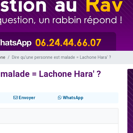
49 places pour étudier en groupe sur Zoom
viennent de nous rejoindre sur WhatsApp
viennent de nous rejoindre sur WhatsApp
les musiques dans Torah-Box Music
viennent de nous rejoindre sur WhatsApp
one
Dire qu'une personne est malade = Lachone Hara' ?
 malade = Lachone Hara' ?
Envoyer
WhatsApp