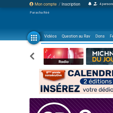
Mon compte
/
Inscription
4 personn
2 personn
Paracha Réé
17 personnes
4 personnes 
Il reste 
Vidéos
Question au Rav
Dons
F
23 person
Eva vient de
4 personnes 
3 personnes 
3 personn
Odaya vient 
2 personnes 
13 personnes
12 nouve
30 perso