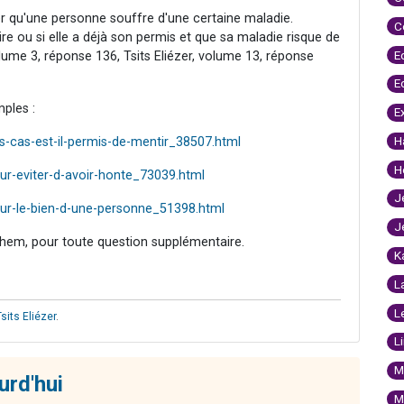
ler qu'une personne souffre d'une certaine maladie.
C
ire ou si elle a déjà son permis et que sa maladie risque de
E
lume 3, réponse 136, Tsits Eliézer, volume 13, réponse
E
mples :
E
H
-cas-est-il-permis-de-mentir_38507.html
H
r-eviter-d-avoir-honte_73039.html
J
ur-le-bien-d-une-personne_51398.html
J
hem, pour toute question supplémentaire.
K
L
L
Tsits Eliézer
.
L
M
urd'hui
M