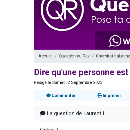
Il reste 
3 personnes 
2 personnes 
2 nouvel
6 personnes 
Accueil
Question au Rav
Chemirat haLach
Dire qu'une personne est
Rédigé le Samedi 2 Septembre 2023
Commenter
Imprimer
La question de Laurent L.
Chalom Rav,