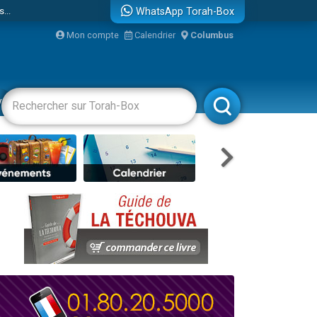
...
WhatsApp Torah-Box
Mon compte
Calendrier
Columbus
vertissements
Livres
Rabbanim
bre