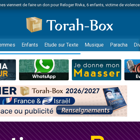
es viennent de faire un don pour Reloger Rivka, 6 enfants, victime de violences
es viennent de faire un don pour 1 Journée de Vacances Pour les Enfants
 viennent de demander une bénédiction
viennent de nous rejoindre sur WhatsApp
49 places pour étudier en groupe sur Zoom
emmes
Enfants
Etude sur Texte
Musique
Paracha
Di
nes viennent de faire un don pour Diane, 80 ans, dans un appartement insalu
 donner son Maasser
viennent de nous rejoindre sur WhatsApp
viennent de nous rejoindre sur WhatsApp
es viennent de faire un don pour 5 jours de vacances aux Orphelins
de donner son Maasser
viennent de nous rejoindre sur WhatsApp
 viennent de demander une bénédiction
lles musiques dans Torah-Box Music
nnes viennent de faire un don pour Sauvez la jambe de Yohan