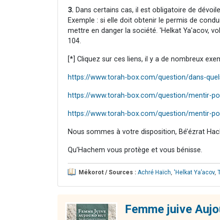
3.
Dans certains cas, il est obligatoire de dévoi
Exemple : si elle doit obtenir le permis de condu
mettre en danger la société. 'Helkat Ya'acov, vo
104.
[*] Cliquez sur ces liens, il y a de nombreux exe
https://www.torah-box.com/question/dans-quels
https://www.torah-box.com/question/mentir-pou
https://www.torah-box.com/question/mentir-po
Nous sommes à votre disposition, Bé’ézrat Hac
Qu’Hachem vous protège et vous bénisse.
Mékorot / Sources :
Achré Haïch
,
'Helkat Ya’acov
,
Femme juive Aujo