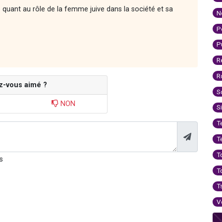
quant au rôle de la femme juive dans la société et sa
N
P
P
R
R
z-vous aimé ?
S
NON
S
T
T
T
s
T
T
V