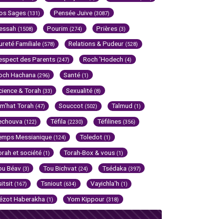
os Sages
Pensée Juive
(131)
(3087)
essah
Pourim
Prières
(1508)
(274)
(3)
ureté Familiale
Relations & Pudeur
(578)
(528)
espect des Parents
Roch 'Hodech
(247)
(4)
och Hachana
Santé
(296)
(1)
cience & Torah
Sexualité
(33)
(8)
im'hat Torah
Souccot
Talmud
(47)
(502)
(1)
echouva
Téfila
Téfilines
(122)
(2230)
(356)
emps Messianique
Toledot
(124)
(1)
orah et société
Torah-Box & vous
(1)
(1)
ou Béav
Tou Bichvat
Tsédaka
(3)
(24)
(397)
sitsit
Tsniout
Vayichla'h
(167)
(634)
(1)
ézot Haberakha
Yom Kippour
(1)
(318)