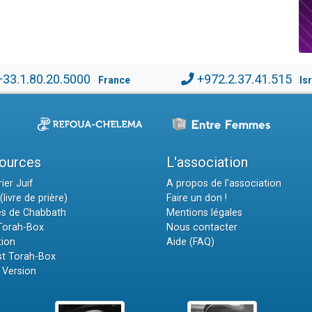
+33.1.80.20.5000
+972.2.37.41.515
France
Is
ources
L'association
ier Juif
A propos de l'association
(livre de prière)
Faire un don !
es de Chabbath
Mentions légales
 Torah-Box
Nous contacter
tion
Aide (FAQ)
t Torah-Box
 Version