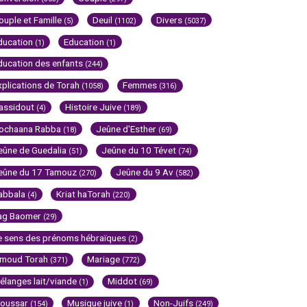
ouple et Famille
Deuil
Divers
(5)
(1102)
(5037)
ducation
Education
(1)
(1)
ducation des enfants
(244)
xplications de Torah
Femmes
(1058)
(316)
assidout
Histoire Juive
(4)
(189)
ochaana Rabba
Jeûne d'Esther
(18)
(69)
eûne de Guedalia
Jeûne du 10 Tévet
(51)
(74)
eûne du 17 Tamouz
Jeûne du 9 Av
(270)
(582)
abbala
Kriat haTorah
(4)
(220)
ag Baomer
(29)
e sens des prénoms hébraïques
(2)
imoud Torah
Mariage
(371)
(772)
élanges lait/viande
Middot
(1)
(69)
oussar
Musique juive
Non-Juifs
(154)
(1)
(249)