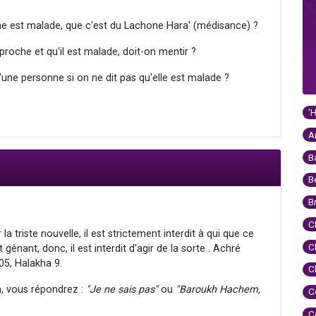
sonne est malade, que c'est du Lachone Hara' (médisance) ?
roche et qu'il est malade, doit-on mentir ?
ne personne si on ne dit pas qu'elle est malade ?
'
A
B
B
B
C
a triste nouvelle, il est strictement interdit à qui que ce
C
t gênant, donc, il est interdit d'agir de la sorte . Achré
05, Halakha 9.
C
n, vous répondrez :
"Je ne sais pas"
ou
"Baroukh Hachem,
C
C