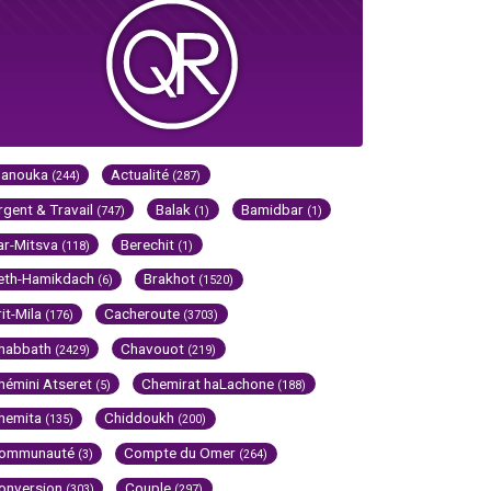
Hanouka
Actualité
(244)
(287)
rgent & Travail
Balak
Bamidbar
(747)
(1)
(1)
ar-Mitsva
Berechit
(118)
(1)
eth-Hamikdach
Brakhot
(6)
(1520)
rit-Mila
Cacheroute
(176)
(3703)
habbath
Chavouot
(2429)
(219)
hémini Atseret
Chemirat haLachone
(5)
(188)
hemita
Chiddoukh
(135)
(200)
ommunauté
Compte du Omer
(3)
(264)
onversion
Couple
(303)
(297)