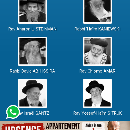
Rav Aharon L. STEINMAN
Rabbi 'Haïm KANIEWSKI
Rabbi David ABI'HSSIRA
Rav Chlomo AMAR
Rav Israël GANTZ
Rav Yossef-Haïm SITRUK