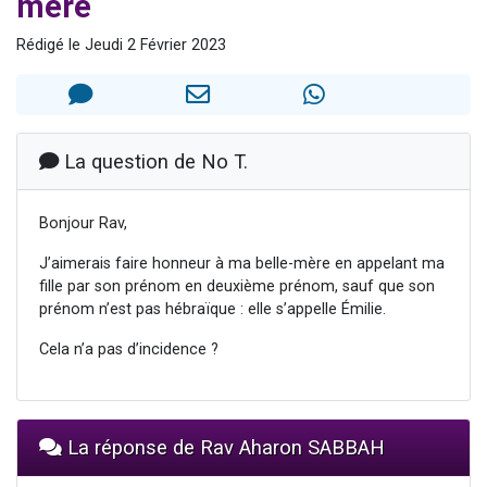
mère
Nouvelle émission radio : Visions de grandeur n°104 : Le Chabbath et le Birkat Hamazone à travers le temps
Rédigé le Jeudi 2 Février 2023
61 personnes viennent de demander une bénédiction
Ariel vient de donner son Maasser
Il reste 49 places pour étudier en groupe sur Zoom
Eva vient de donner son Maasser
La question de No T.
Bonjour Rav,
J’aimerais faire honneur à ma belle-mère en appelant ma
fille par son prénom en deuxième prénom, sauf que son
prénom n’est pas hébraïque : elle s’appelle Émilie.
Cela n’a pas d’incidence ?
La réponse de Rav Aharon SABBAH