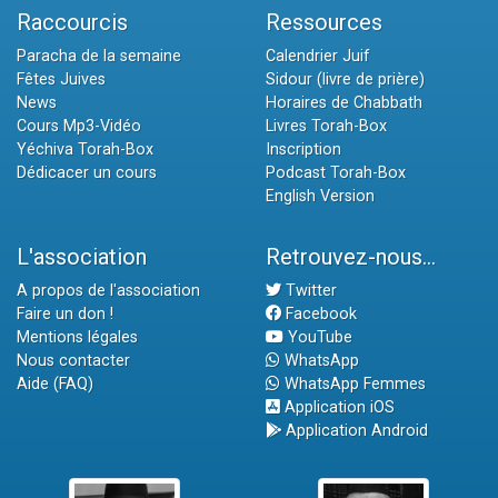
Raccourcis
Ressources
Paracha de la semaine
Calendrier Juif
Fêtes Juives
Sidour (livre de prière)
News
Horaires de Chabbath
Cours Mp3-Vidéo
Livres Torah-Box
Yéchiva Torah-Box
Inscription
Dédicacer un cours
Podcast Torah-Box
English Version
L'association
Retrouvez-nous...
A propos de l'association
Twitter
Faire un don !
Facebook
Mentions légales
YouTube
Nous contacter
WhatsApp
Aide (FAQ)
WhatsApp Femmes
Application iOS
Application Android