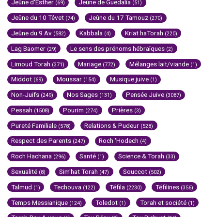
Jeûne d'Esther
Jeûne de Guedalia
(69)
(51)
Jeûne du 10 Tévet
Jeûne du 17 Tamouz
(74)
(270)
Jeûne du 9 Av
Kabbala
Kriat haTorah
(582)
(4)
(220)
Lag Baomer
Le sens des prénoms hébraïques
(29)
(2)
Limoud Torah
Mariage
Mélanges lait/viande
(371)
(772)
(1)
Middot
Moussar
Musique juive
(69)
(154)
(1)
Non-Juifs
Nos Sages
Pensée Juive
(249)
(131)
(3087)
Pessah
Pourim
Prières
(1508)
(274)
(3)
Pureté Familiale
Relations & Pudeur
(578)
(528)
Respect des Parents
Roch 'Hodech
(247)
(4)
Roch Hachana
Santé
Science & Torah
(296)
(1)
(33)
Sexualité
Sim'hat Torah
Souccot
(8)
(47)
(502)
Talmud
Techouva
Téfila
Téfilines
(1)
(122)
(2230)
(356)
Temps Messianique
Toledot
Torah et société
(124)
(1)
(1)