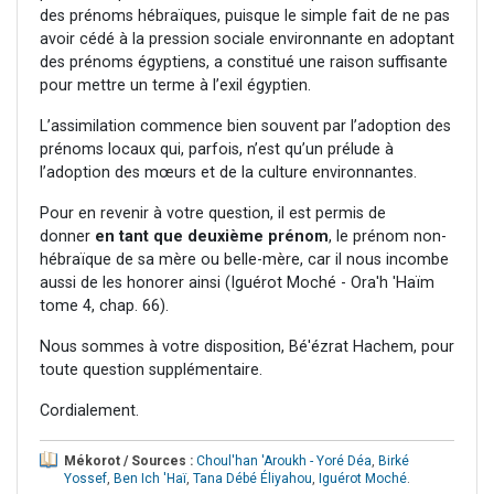
des prénoms hébraïques, puisque le simple fait de ne pas
avoir cédé à la pression sociale environnante en adoptant
des prénoms égyptiens, a constitué une raison suffisante
pour mettre un terme à l’exil égyptien.
L’assimilation commence bien souvent par l’adoption des
prénoms locaux qui, parfois, n’est qu’un prélude à
l’adoption des mœurs et de la culture environnantes.
Pour en revenir à votre question, il est permis de
donner
en tant que deuxième prénom
, le prénom non-
hébraïque de sa mère ou belle-mère, car il nous incombe
aussi de les honorer ainsi (Iguérot Moché - Ora'h 'Haïm
tome 4, chap. 66).
Nous sommes à votre disposition, Bé'ézrat Hachem, pour
toute question supplémentaire.
Cordialement.
Mékorot / Sources :
Choul'han 'Aroukh - Yoré Déa
,
Birké
Yossef
,
Ben Ich 'Haï
,
Tana Débé Éliyahou
,
Iguérot Moché
.