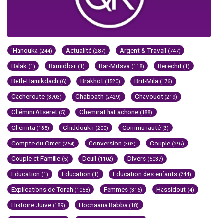
'Hanouka
Actualité
Argent & Travail
(244)
(287)
(747)
Balak
Bamidbar
Bar-Mitsva
Berechit
(1)
(1)
(118)
(1)
Beth-Hamikdach
Brakhot
Brit-Mila
(6)
(1520)
(176)
Cacheroute
Chabbath
Chavouot
(3703)
(2429)
(219)
Chémini Atseret
Chemirat haLachone
(5)
(188)
Chemita
Chiddoukh
Communauté
(135)
(200)
(3)
Compte du Omer
Conversion
Couple
(264)
(303)
(297)
Couple et Famille
Deuil
Divers
(5)
(1102)
(5037)
Education
Education
Education des enfants
(1)
(1)
(244)
Explications de Torah
Femmes
Hassidout
(1058)
(316)
(4)
Histoire Juive
Hochaana Rabba
(189)
(18)