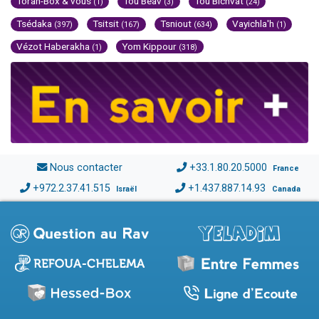
Torah-Box & vous
Tou Béav
Tou Bichvat
(1)
(3)
(24)
Tsédaka
Tsitsit
Tsniout
Vayichla'h
(397)
(167)
(634)
(1)
Vézot Haberakha
Yom Kippour
(1)
(318)
Nous contacter
+33.1.80.20.5000
France
+972.2.37.41.515
+1.437.887.14.93
Israël
Canada