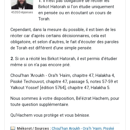
1.
Il n'est pas obligatoire de réciter les
Birkot Hatorah si l'on étudie uniquement
en pensée ou en écoutant un cours de
45350 réponses
Torah.
Cependant, dans la mesure du possible, il est bien de les
réciter car d'après certains décisionnaires, cela est
obligatoire, et selon d'autres, le fait d'écouter des paroles
de Torah est différent d'une simple pensée.
2.
Si on a récité les Birkot Hatorah, il est permis d'étudier
même si on n'a pas encore prié.
Choul'han 'Aroukh - Ora'h 'Haïm, chapitre 47, Halakha 4,
Pisské Techouvot, chapitre 47, passage 5, notes 57-59 et
Yalkout Yossef [édition 5764], chapitre 47, Halakha 5.
Nous sommes à votre disposition, Bé’ézrat Hachem, pour
toute question supplémentaire.
Qu'Hachem vous protège et vous bénisse.
Mékorot / Sources :
Choul'han Aroukh - Ora'h 'Haim
,
Pisské