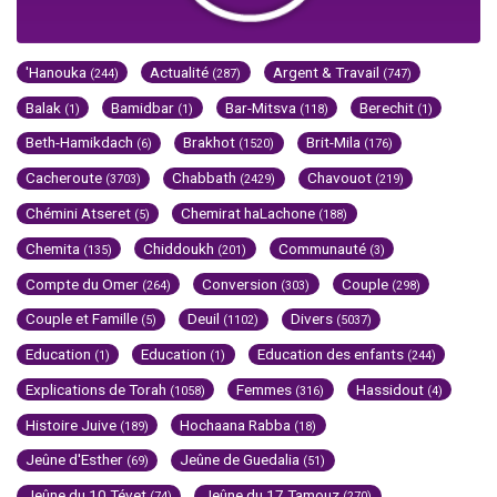
'Hanouka
Actualité
Argent & Travail
(244)
(287)
(747)
Balak
Bamidbar
Bar-Mitsva
Berechit
(1)
(1)
(118)
(1)
Beth-Hamikdach
Brakhot
Brit-Mila
(6)
(1520)
(176)
Cacheroute
Chabbath
Chavouot
(3703)
(2429)
(219)
Chémini Atseret
Chemirat haLachone
(5)
(188)
Chemita
Chiddoukh
Communauté
(135)
(201)
(3)
Compte du Omer
Conversion
Couple
(264)
(303)
(298)
Couple et Famille
Deuil
Divers
(5)
(1102)
(5037)
Education
Education
Education des enfants
(1)
(1)
(244)
Explications de Torah
Femmes
Hassidout
(1058)
(316)
(4)
Histoire Juive
Hochaana Rabba
(189)
(18)
Jeûne d'Esther
Jeûne de Guedalia
(69)
(51)
Jeûne du 10 Tévet
Jeûne du 17 Tamouz
(74)
(270)